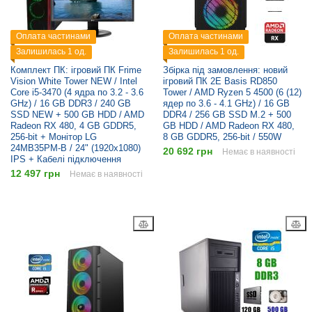
Оплата частинами
Оплата частинами
Залишилась 1 од.
Залишилась 1 од.
Комплект ПК: ігровий ПК Frime
Збірка під замовлення: новий
Vision White Tower NEW / Intel
ігровий ПК 2E Basis RD850
Core i5-3470 (4 ядра по 3.2 - 3.6
Tower / AMD Ryzen 5 4500 (6 (12)
GHz) / 16 GB DDR3 / 240 GB
ядер по 3.6 - 4.1 GHz) / 16 GB
SSD NEW + 500 GB HDD / AMD
DDR4 / 256 GB SSD M.2 + 500
Radeon RX 480, 4 GB GDDR5,
GB HDD / AMD Radeon RX 480,
256-bit + Монітор LG
8 GB GDDR5, 256-bit / 550W
24MB35PM-B / 24" (1920x1080)
20 692 грн
Немає в наявності
IPS + Кабелі підключення
12 497 грн
Немає в наявності