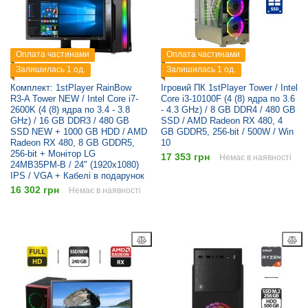
Оплата частинами
Оплата частинами
Залишилась 1 од.
Залишилась 1 од.
Комплект: 1stPlayer RainBow
Ігровий ПК 1stPlayer Tower / Intel
R3-A Tower NEW / Intel Core i7-
Core i3-10100F (4 (8) ядра по 3.6
2600K (4 (8) ядра по 3.4 - 3.8
- 4.3 GHz) / 8 GB DDR4 / 480 GB
GHz) / 16 GB DDR3 / 480 GB
SSD / AMD Radeon RX 480, 4
SSD NEW + 1000 GB HDD / AMD
GB GDDR5, 256-bit / 500W / Win
Radeon RX 480, 8 GB GDDR5,
10
256-bit + Монітор LG
17 353 грн
Немає в наявності
24MB35PM-B / 24" (1920x1080)
IPS / VGA + Кабелі в подарунок
16 302 грн
Немає в наявності