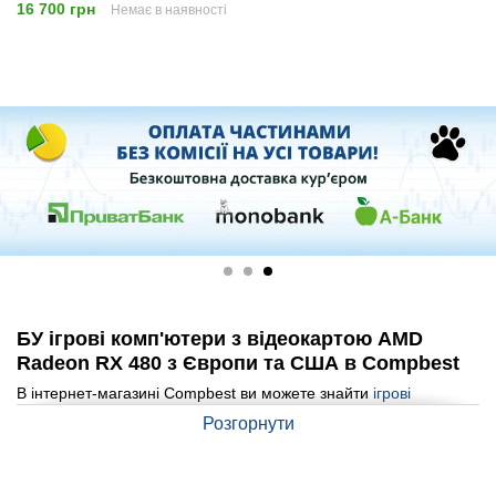
16 700 грн
Немає в наявності
БУ ігрові комп'ютери з відеокартою AMD
Radeon RX 480 з Європи та США в Compbest
В інтернет-магазині Compbest ви можете знайти
ігрові
комп'ютери
з відеокартою AMD Radeon RX 480, які
Розгорнути
привозяться як з Європи, так і зі США. Ці комп'ютери ідеально
підходять для тих, хто шукає потужну та доступну систему для
ігор, графічних додатків та інших ресурсоємних задач.
Відеокарта AMD Radeon RX 480 є відмінним вибором для