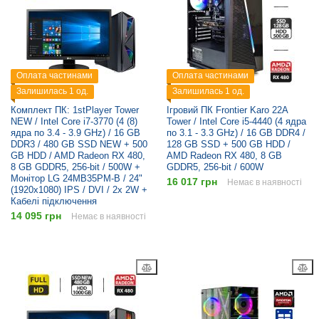
Оплата частинами
Оплата частинами
Залишилась 1 од.
Залишилась 1 од.
Комплект ПК: 1stPlayer Tower
Ігровий ПК Frontier Karo 22A
NEW / Intel Core i7-3770 (4 (8)
Tower / Intel Core i5-4440 (4 ядра
ядра по 3.4 - 3.9 GHz) / 16 GB
по 3.1 - 3.3 GHz) / 16 GB DDR4 /
DDR3 / 480 GB SSD NEW + 500
128 GB SSD + 500 GB HDD /
GB HDD / AMD Radeon RX 480,
AMD Radeon RX 480, 8 GB
8 GB GDDR5, 256-bit / 500W +
GDDR5, 256-bit / 600W
Монітор LG 24MB35PM-B / 24"
16 017 грн
Немає в наявності
(1920x1080) IPS / DVI / 2x 2W +
Кабелі підключення
14 095 грн
Немає в наявності