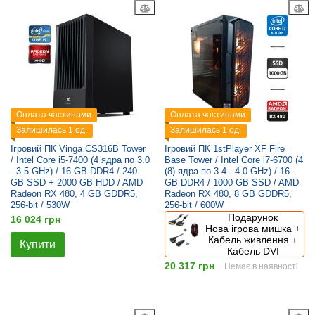
Оплата частинами
Оплата частинами
Залишилась 1 од.
Залишилась 1 од.
Ігровий ПК Vinga CS316B Tower
Ігровий ПК 1stPlayer XF Fire
/ Intel Core i5-7400 (4 ядра по 3.0
Base Tower / Intel Core i7-6700 (4
- 3.5 GHz) / 16 GB DDR4 / 240
(8) ядра по 3.4 - 4.0 GHz) / 16
GB SSD + 2000 GB HDD / AMD
GB DDR4 / 1000 GB SSD / AMD
Radeon RX 480, 4 GB GDDR5,
Radeon RX 480, 8 GB GDDR5,
256-bit / 530W
256-bit / 600W
Подарунок
16 024 грн
Нова ігрова мишка +
Кабель живлення +
Купити
Кабель DVI
20 317 грн
Немає в наявності