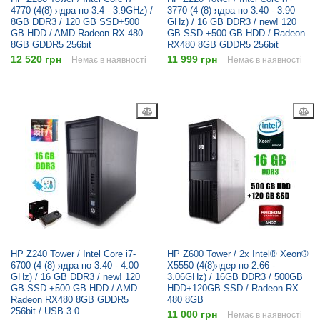
4770 (4(8) ядра по 3.4 - 3.9GHz) /
3770 (4 (8) ядра по 3.40 - 3.90
8GB DDR3 / 120 GB SSD+500
GHz) / 16 GB DDR3 / new! 120
GB HDD / AMD Radeon RX 480
GB SSD +500 GB HDD / Radeon
8GB GDDR5 256bit
RX480 8GB GDDR5 256bit
12 520 грн
11 999 грн
Немає в наявності
Немає в наявності
HP Z240 Tower / Intel Core i7-
HP Z600 Tower / 2x Intel® Xeon®
6700 (4 (8) ядра по 3.40 - 4.00
X5550 (4(8)ядер по 2.66 -
GHz) / 16 GB DDR3 / new! 120
3.06GHz) / 16GB DDR3 / 500GB
GB SSD +500 GB HDD / AMD
HDD+120GB SSD / Radeon RX
Radeon RX480 8GB GDDR5
480 8GB
256bit / USB 3.0
11 000 грн
Немає в наявності