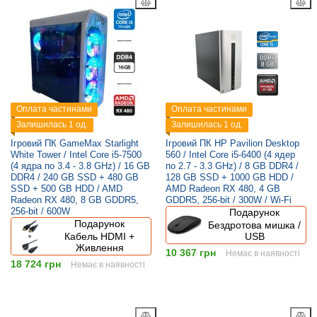
Оплата частинами
Оплата частинами
Залишилась 1 од.
Залишилась 1 од.
Ігровий ПК GameMax Starlight
Ігровий ПК HP Pavilion Desktop
White Tower / Intel Core i5-7500
560 / Intel Core i5-6400 (4 ядер
(4 ядра по 3.4 - 3.8 GHz) / 16 GB
по 2.7 - 3.3 GHz) / 8 GB DDR4 /
DDR4 / 240 GB SSD + 480 GB
128 GB SSD + 1000 GB HDD /
SSD + 500 GB HDD / AMD
AMD Radeon RX 480, 4 GB
Radeon RX 480, 8 GB GDDR5,
GDDR5, 256-bit / 300W / Wi-Fi
256-bit / 600W
Подарунок
Подарунок
Бездротова мишка /
Кабель HDMI +
USB
Живлення
10 367 грн
Немає в наявності
18 724 грн
Немає в наявності