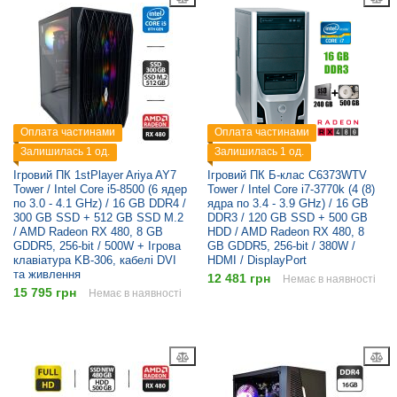
Оплата частинами
Оплата частинами
Залишилась 1 од.
Залишилась 1 од.
Ігровий ПК 1stPlayer Ariya AY7
Ігровий ПК Б-клас C6373WTV
Tower / Intel Core i5-8500 (6 ядер
Tower / Intel Core i7-3770k (4 (8)
по 3.0 - 4.1 GHz) / 16 GB DDR4 /
ядра по 3.4 - 3.9 GHz) / 16 GB
300 GB SSD + 512 GB SSD M.2
DDR3 / 120 GB SSD + 500 GB
/ AMD Radeon RX 480, 8 GB
HDD / AMD Radeon RX 480, 8
GDDR5, 256-bit / 500W + Ігрова
GB GDDR5, 256-bit / 380W /
клавіатура KB-306, кабелі DVI
HDMI / DisplayPort
та живлення
12 481 грн
Немає в наявності
15 795 грн
Немає в наявності