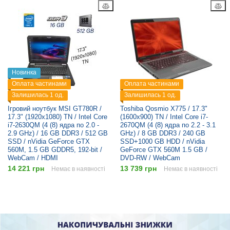
Новинка
Оплата частинами
Оплата частинами
Залишилась 1 од.
Залишилась 1 од.
Ігровий ноутбук MSI GT780R /
Toshiba Qosmio X775 / 17.3"
17.3" (1920х1080) TN / Intel Core
(1600x900) TN / Intel Core i7-
i7-2630QM (4 (8) ядра по 2.0 -
2670QM (4 (8) ядра по 2.2 - 3.1
2.9 GHz) / 16 GB DDR3 / 512 GB
GHz) / 8 GB DDR3 / 240 GB
SSD / nVidia GeForce GTX
SSD+1000 GB HDD / nVidia
560M, 1.5 GB GDDR5, 192-bit /
GeForce GTX 560M 1.5 GB /
WebCam / HDMI
DVD-RW / WebCam
14 221 грн
13 739 грн
Немає в наявності
Немає в наявності