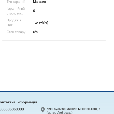
Тип гарантії
Магазин
Гарантійний
6
строк, міс.
Продаж з
Так (+5%)
ПДВ
Стан товару
б/в
онтактна інформація
380685068388
Київ, бульвар Миколи Міхновського, 7
(метро Либідська)