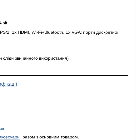
-bit
 PS/2, 1x HDMI, Wi-Fi+Bluetooth, 1x VGA; порти дискретної
ти сліди звичайного використання)
фікації
ою
.
Аксесуари
" разом з основним товаром.