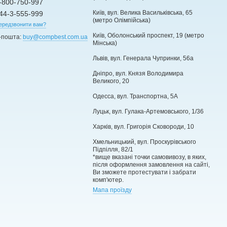
-800-750-997
Київ, вул. Велика Васильківська, 65
44-3-555-999
(метро Олімпійська)
ередзвонити вам?
Київ, Оболонський проспект, 19 (метро
-пошта:
buy@compbest.com.ua
Мінська)
Львів, вул. Генерала Чупринки, 56а
Дніпро, вул. Князя Володимира
Великого, 20
Одесса, вул. Транспортна, 5А
Луцьк, вул. Гулака-Артемовського, 1/36
Харків, вул. Григорія Сковороди, 10
Хмельницький, вул. Проскурівського
Підпілля, 82/1
*вище вказані точки самовивозу, в яких,
після оформлення замовлення на сайті,
Ви зможете протестувати і забрати
комп'ютер.
Мапа проїзду