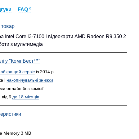
дгуки
FAQ
9
 товар
ра Intel Core i3-7100 і відеокарти AMD Radeon R9 350 2
оботи з мультимедіа
влі у "КомпБест™"
найкращий сервіс
із 2014 р.
а і
накопичувальні знижки
и онлайн без комісії
 від 6
до 18 місяців
теристики
che Memory 3 MB