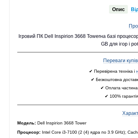
Опис
Ві
Про
Ігровий ПК Dell Inspirion 3668 Towerна базі процесо
GB для ігор і р
Переваги купі
✔ Перевірена техніка і
✔ Безкоштовна доставк
✔ Оплата частинам
✔ 100% гарантія
Харак
Модель:
Dell Inspirion 3668 Tower
Процесор:
Intel Core i3-7100 (2 (4) ядра по 3.9 GHz); Ca