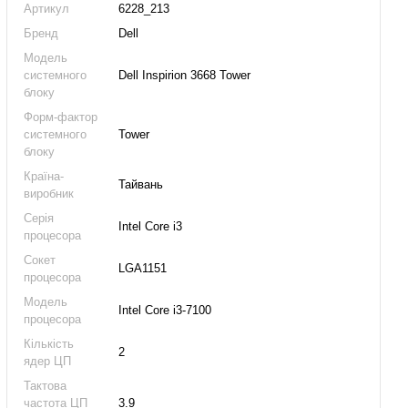
Артикул
6228_213
Бренд
Dell
Модель
системного
Dell Inspirion 3668 Tower
блоку
Форм-фактор
системного
Tower
блоку
Країна-
Тайвань
виробник
Серія
Intel Core i3
процесора
Сокет
LGA1151
процесора
Модель
Intel Core i3-7100
процесора
Кількість
2
ядер ЦП
Тактова
частота ЦП
3.9