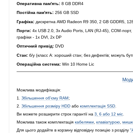
Оперативна пам'ять:
8 GB DDR4
Постійна пам'ять:
256 GB SSD
Графіка:
дискретна AMD Radeon R9 350, 2 GB GDDR5, 128
Порти:
4x USB 2.0, 3x Audio Ports, LAN (RJ-45), COM-порт,
графіки - 1x DVI, 2x DP
Оптичний привід:
DVD
Стан:
б/у (класс А: хороший стан; без дефектів; можуть бу
Операційна система:
Win 10 Home Lic
Моди
Можлива модифікація:
1.
Збільшення об'єму RAM
;
2.
Збільшення розміру HDD
або
комплектація SSD
.
Ви можете розширити строк гарантії на
3, 6 або 12 міс
.
Можлива також комплектація
кабелями
,
клавіатурою
,
мишк
Для цього додайте в корзину відповідну позицію з розділу
"