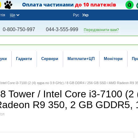
тія
Ще
Рус
Укр
0-800-750-997
044-3-555-999
Передзвонити вам?
уки
Гаджети
Сервери
Матплати+ЦП
Монітори
Пр
 / Intel Core i3-7100 (2 (4) ядра по 3.9 GHz) / 8 GB DDR4 / 256 GB SSD / AMD Radeon R9 3
8 Tower / Intel Core i3-7100 (2
deon R9 350, 2 GB GDDR5, 128
гук