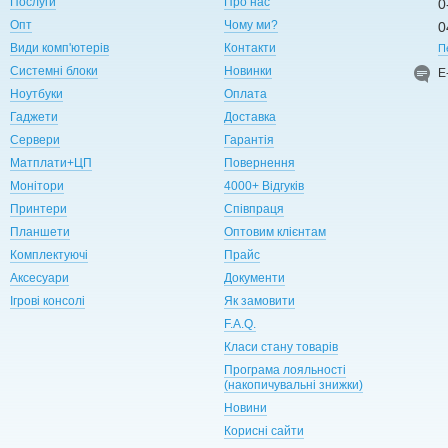
Послуги
Про нас
0
Опт
Чому ми?
0
Види комп'ютерів
Контакти
П
Системні блоки
Новинки
Е
Ноутбуки
Оплата
Гаджети
Доставка
Сервери
Гарантія
Матплати+ЦП
Повернення
Монітори
4000+ Відгуків
Принтери
Співпраця
Планшети
Оптовим клієнтам
Комплектуючі
Прайс
Аксесуари
Документи
Ігрові консолі
Як замовити
F.A.Q.
Класи стану товарів
Програма лояльності
(накопичувальні знижки)
Новини
Корисні сайти