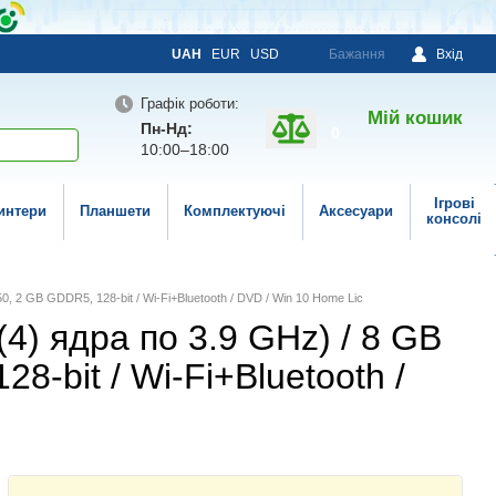
UAH
EUR
USD
Бажання
Вхід
Графік роботи:
Мій кошик
Пн-Нд:
0
10:00–18:00
Ігрові
интери
Планшети
Комплектуючі
Аксесуари
консолі
50, 2 GB GDDR5, 128-bit / Wi-Fi+Bluetooth / DVD / Win 10 Home Lic
 (4) ядра по 3.9 GHz) / 8 GB
-bit / Wi-Fi+Bluetooth /