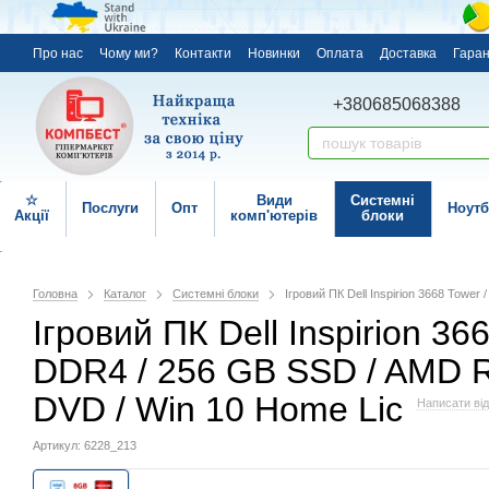
Про нас
Чому ми?
Контакти
Новинки
Оплата
Доставка
Гаран
+380685068388
☆
Види
Системні
Послуги
Опт
Ноутб
Акції
комп'ютерів
блоки
Головна
Каталог
Системні блоки
Ігровий ПК Dell Inspirion 3668 Tower
Ігровий ПК Dell Inspirion 366
DDR4 / 256 GB SSD / AMD Ra
DVD / Win 10 Home Lic
Написати від
Артикул: 6228_213