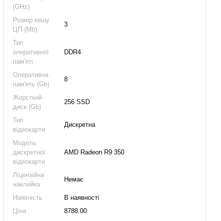
(GHz)
Розмір кешу
3
ЦП (Mb)
Тип
оперативної
DDR4
пам'яті
Оперативна
8
пам'ять (Gb)
Жорсткий
256 SSD
диск (Gb)
Тип
Дискретна
відеокарти
Модель
дискретної
AMD Radeon R9 350
відеокарти
Ліцензійна
Немає
наклейка
Наявність
В наявності
Ціна
8788.00