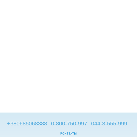
+380685068388
0-800-750-997
044-3-555-999
Контакты