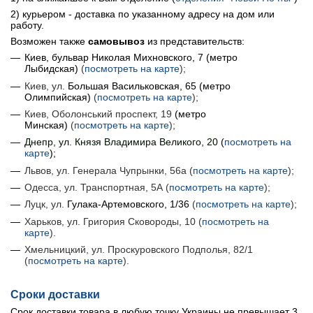
2) курьером - доставка по указанному адресу на дом или
работу.
Возможен также
самовывоз
из представительств:
Киев, бульвар Николая Михновского, 7 (метро
Лыбидская)
(
посмотреть на карте
);
Киев, ул.
Большая Васильковская, 65
(
метро
Олимпийская
)
(
посмотреть на карте
);
Киев, Оболонський проспект, 19
(
метро
Минская
)
(
посмотреть на карте
);
Днепр, ул. Князя Владимира Великого, 20
(
посмотреть на
карте
);
Львов, ул. Генерала Чупрынки, 56а (
посмотреть на карте
);
Одесса, ул. Транспортная, 5А (
посмотреть на карте
);
Луцк, ул.
Гулака-Артемовского, 1/36
(
посмотреть на карте
);
Харьков, ул. Григория Сковороды, 10
(
посмотреть на
карте
).
Хмельницкий, ул. Проскуровского Подполья, 82/1
(
посмотреть на карте
).
Сроки доставки
Срок доставки товара в любую точку Украины не превышает 3