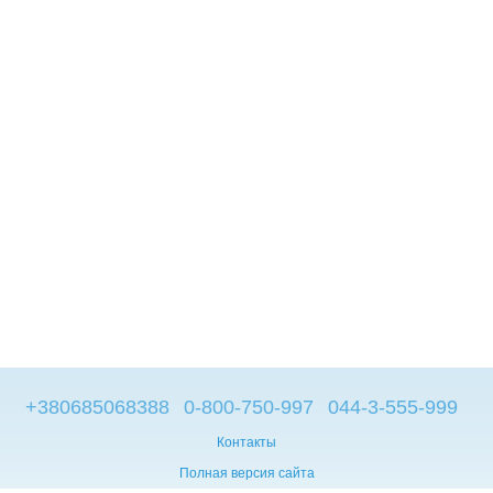
+380685068388
0-800-750-997
044-3-555-999
Контакты
Полная версия сайта