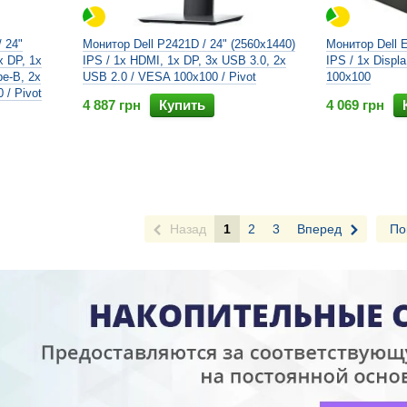
 24"
Монитор Dell P2421D / 24" (2560x1440)
Монитор Dell E
x DP, 1x
IPS / 1x HDMI, 1x DP, 3x USB 3.0, 2x
IPS / 1x Displ
e-B, 2x
USB 2.0 / VESA 100x100 / Pivot
100x100
 / Pivot
4 887 грн
Купить
4 069 грн
Назад
1
2
3
Вперед
По