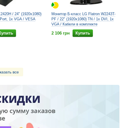
2420H / 24" (1920x1080)
Монитор Б-класс LG Flatron W2243T-
aPort, 1x VGA / VESA
PF / 22" (1920x1080) TN / 1x DVI, 1x
VGA / Кабели в комплекте
Купить
2 106 грн
Купить
казать все