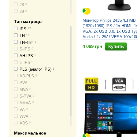
28
0
29
0
30
0
Монитор Philips 243S7EHMB 
Тип матрицы
32
0
(1920x1080) IPS / 1x HDMI, 1
IPS
27
VGA, 2x USB 3.0, 1x USB Typ
34
0
TN
16
Audio / 2x 2W / VESA 100x100
43
0
TN+film
1
4 069 грн
Купить
S-IPS
0
AH-IPS
1
E-IPS
0
PLS (аналог IPS)
1
AD-PLS
0
PVA
0
MVA
0
S-PVA
0
AMVA
0
VA
0
WVA
0
ADS
0
H-IPS
0
Максимальное