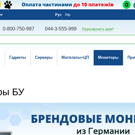
Рус
Укр
0-800-750-997
044-3-555-999
Перезвонить вам?
и
Гаджеты
Серверы
Матплаты+ЦП
Мониторы
При
ры БУ