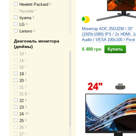
Hewlett Packard
6
Hyundai
0
Iiyama
3
LG
6
Монитор AOC 25G3ZM / 25"
Lenovo
1
(1920x1080) IPS / 2x HDMI, 1
MSI
0
Audio / VESA 100x100 / Pivot
Диагональ монитора
NEC
1
(дюймы)
6 488 грн
Купить
NN
0
10
0
Philips
7
14
0
ProLogix
0
15
0
Samsung
3
19
1
Terra
0
20
2
ViewSonic
1
21
0
Neovo
0
21.5
0
22
5
23
3
24
33
25
2
26
0
27
0