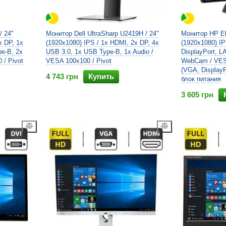
/ 24"
Монитор Dell UltraSharp U2419H / 24"
Монитор HP Eli
x DP, 1x
(1920x1080) IPS / 1x HDMI, 2x DP, 4x
(1920x1080) I
e-B, 2x
USB 3.0, 1x USB Type-B, 1x Audio /
DisplayPort, LA
 / Pivot
VESA 100x100 / Pivot
WebCam / VES
(VGA, Display
4 743 грн
Купить
блок питания
3 605 грн