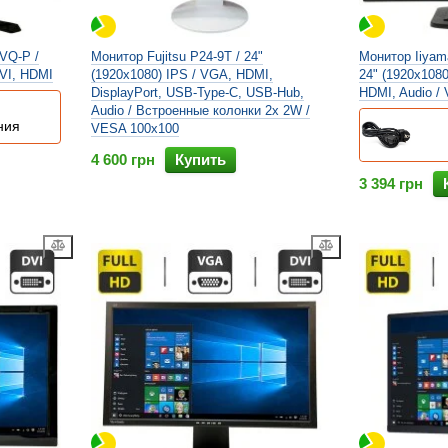
VQ-P /
Монитор Fujitsu P24-9T / 24"
Монитор Iiyam
DVI, HDMI
(1920x1080) IPS / VGA, HDMI,
24" (1920x1080
DisplayPort, USB-Type-C, USB-Hub,
HDMI, Audio /
Audio / Встроенные колонки 2x 2W /
ния
VESA 100x100
4 600 грн
Купить
3 394 грн