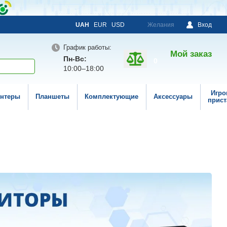
UAH
EUR
USD
Желания
Вход
График работы:
Мой заказ
Пн-Вс:
0
10:00–18:00
Игро
нтеры
Планшеты
Комплектующие
Аксессуары
прист