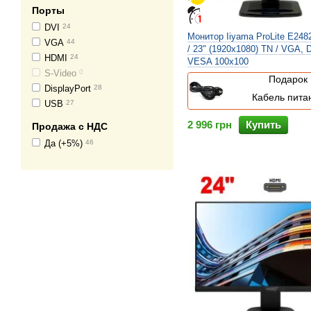
Порты
DVI
24
Монитор Iiyama ProLite E24
VGA
44
/ 23" (1920x1080) TN / VGA, D
HDMI
24
VESA 100x100
S-Video
0
Подарок
DisplayPort
28
Кабель пита
USB
27
2 996 грн
Купить
Продажа с НДС
Да (+5%)
46