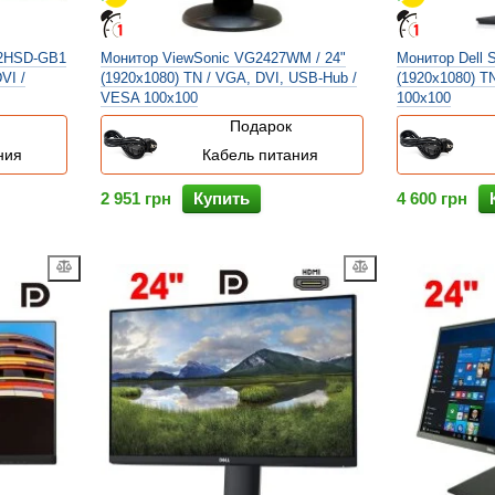
82HSD-GB1
Монитор ViewSonic VG2427WM / 24"
Монитор Dell S
VI /
(1920x1080) TN / VGA, DVI, USB-Hub /
(1920x1080) T
VESA 100x100
100x100
Подарок
ния
Кабель питания
2 951 грн
Купить
4 600 грн