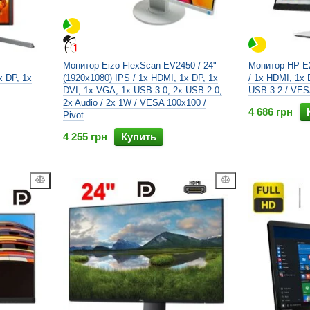
Монитор Eizo FlexScan EV2450 / 24"
Монитор HP E2
x DP, 1x
(1920x1080) IPS / 1x HDMI, 1x DP, 1x
/ 1x HDMI, 1x 
DVI, 1x VGA, 1x USB 3.0, 2x USB 2.0,
USB 3.2 / VES
2x Audio / 2х 1W / VESA 100x100 /
4 686 грн
Pivot
4 255 грн
Купить