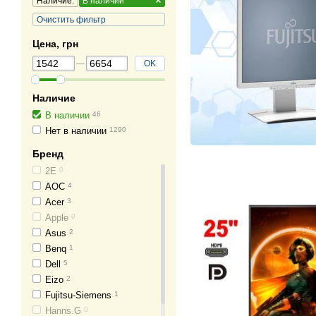
Наличие:
В наличии
Очистить фильтр
Цена, грн
OK
Наличие
В наличии
46
Нет в наличии
1290
Бренд
2E
0
AOC
4
Acer
3
Apple
0
Asus
2
Benq
1
Dell
5
Eizo
2
Fujitsu-Siemens
1
Hanns.G
0