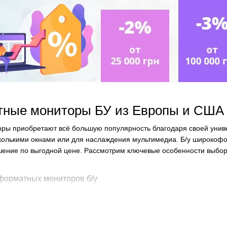
ные мониторы БУ из Европы и США 
ы приобретают всё большую популярность благодаря своей униве
колькими окнами или для наслаждения мультимедиа. Б/у широкофо
шение по выгодной цене. Рассмотрим ключевые особенности выбор
орматных мониторов б/у
ониторы позволяют значительно сэкономить по сравнению с новы
альность. Это хороший выбор для тех, кто ищет монитор для рабо