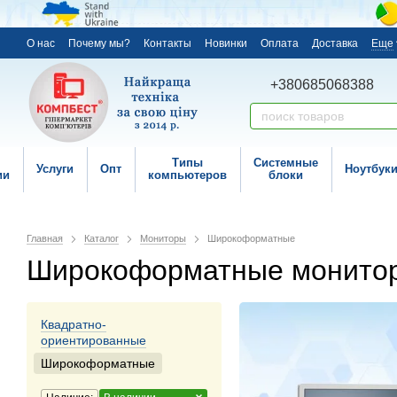
О нас
Почему мы?
Контакты
Новинки
Оплата
Доставка
Еще
+380685068388
Типы
Системные
Услуги
Опт
Ноутбук
ии
компьютеров
блоки
Главная
Каталог
Мониторы
Широкоформатные
Широкоформатные монито
Квадратно-
ориентированные
Широкоформатные