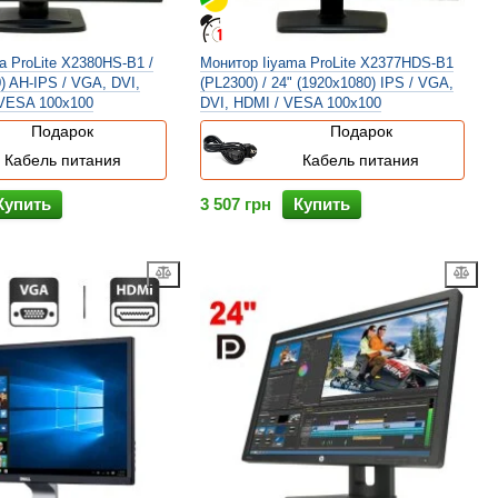
a ProLite X2380HS-B1 /
Монитор Iiyama ProLite X2377HDS-B1
) AH-IPS / VGA, DVI,
(PL2300) / 24" (1920x1080) IPS / VGA,
 VESA 100x100
DVI, HDMI / VESA 100x100
Подарок
Подарок
Кабель питания
Кабель питания
Купить
3 507 грн
Купить