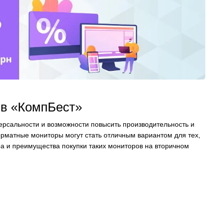
в «КомпБест»
рсальности и возможности повысить производительность и
рматные мониторы могут стать отличным вариантом для тех,
а и преимущества покупки таких мониторов на вторичном
ми моделями, при этом обеспечивают достойное качество
ты или развлечений, но не готов платить полную цену за