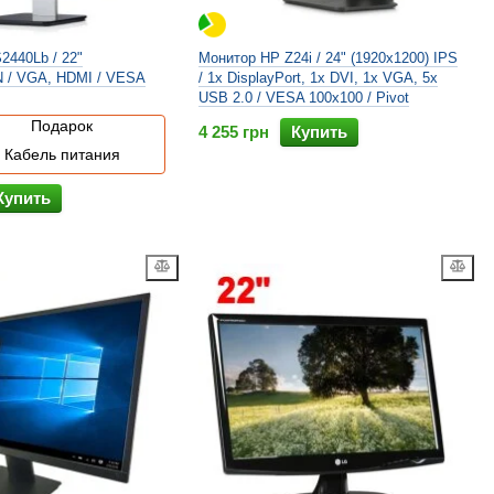
2440Lb / 22"
Монитор HP Z24i / 24" (1920x1200) IPS
N / VGA, HDMI / VESA
/ 1x DisplayPort, 1x DVI, 1x VGA, 5x
USB 2.0 / VESA 100x100 / Pivot
Подарок
4 255 грн
Купить
Кабель питания
Купить