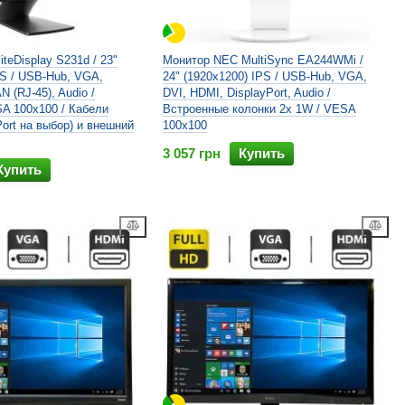
teDisplay S231d / 23"
Монитор NEC MultiSync EA244WMi /
PS / USB-Hub, VGA,
24" (1920x1200) IPS / USB-Hub, VGA,
N (RJ-45), Audio /
DVI, HDMI, DisplayPort, Audio /
A 100x100 / Кабели
Встроенные колонки 2x 1W / VESA
Port на выбор) и внешний
100x100
3 057 грн
Купить
Купить