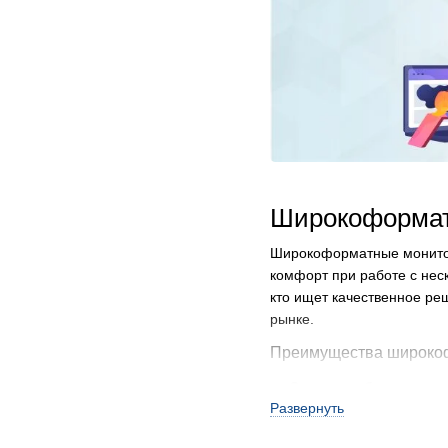
Широкоформат
Широкоформатные монитор
комфорт при работе с нес
кто ищет качественное ре
рынке.
Преимущества широкоф
Экономия бюджета
Развернуть
Б/у широкоформатные м
изображения и функцион