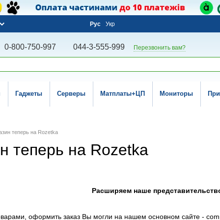
Рус
Укр
0-800-750-997
044-3-555-999
Перезвонить вам?
и
Гаджеты
Серверы
Матплаты+ЦП
Мониторы
При
зин теперь на Rozetka
н теперь на Rozetka
Расширяем наше представительство
варами, оформить заказ Вы могли на нашем основном сайте - com