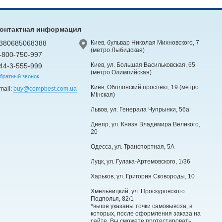
онтактная информация
380685068388
Киев, бульвар Николая Михновского, 7
(метро Лыбидская)
-800-750-997
Киев, ул. Большая Васильковская, 65
44-3-555-999
(метро Олимпийская)
братный звонок
Киев, Оболонский проспект, 19 (метро
mail:
buy@compbest.com.ua
Мінская)
Львов, ул. Генерала Чупрынки, 56а
Днепр, ул. Князя Владимира Великого,
20
Одесса, ул. Транспортная, 5А
Луцк, ул. Гулака-Артемовского, 1/36
Харьков, ул. Григория Сковороды, 10
Хмельницкий, ул. Проскуровского
Подполья, 82/1
*выше указаны точки самовывоза, в
которых, после оформления заказа на
сайте, Вы сможете протестировать