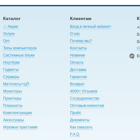
Каталог
Клиентам
К
☆ Акции
Вход в личный кабинет
+
Услуги
О нас
0
Опт
Почему мы?
0
Типы компьютеров
Контакты
О
Системные блоки
Новинки
E
Ноутбуки
Оплата
Гаджеты
Доставка
Серверы
Гарантия
Матплаты+ЦП
Возврат
Мониторы
4000+ Отзывов
Принтеры
Сотрудничество
Планшеты
Оптовым клиентам
Комплектующие
Прайс
Аксессуары
Документы
Игровые приставки
Как заказать
F.A.Q.