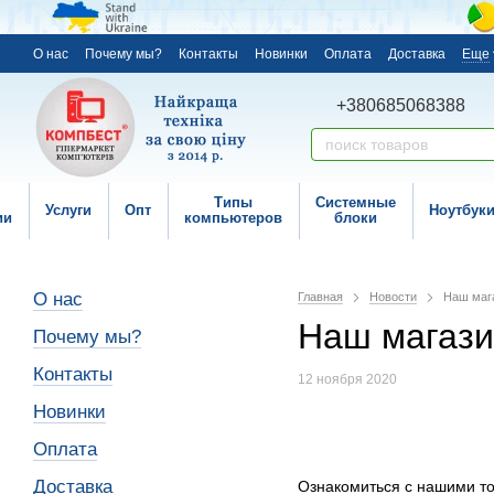
О нас
Почему мы?
Контакты
Новинки
Оплата
Доставка
Еще
+380685068388
Типы
Системные
Услуги
Опт
Ноутбук
ии
компьютеров
блоки
О нас
Главная
Новости
Наш мага
Наш магази
Почему мы?
Контакты
12 ноября 2020
Новинки
Оплата
Доставка
Ознакомиться с нашими то