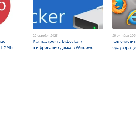
29 октября 2025
29 октября 202
час —
Как настроить BitLocker /
Как очисти
с ПУМБ
шифрование диска в Windows
браузера: 