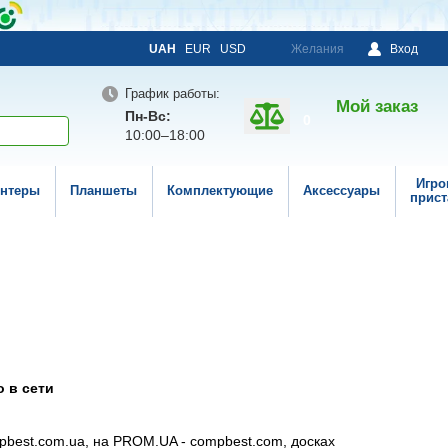
UAH
EUR
USD
Желания
Вход
График работы:
Мой заказ
Пн-Вс:
0
10:00–18:00
Игро
нтеры
Планшеты
Комплектующие
Аксессуары
прист
 в сети
pbest.com.ua, на PROM.UA - compbest.com, досках