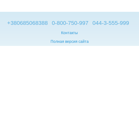
+380685068388
0-800-750-997
044-3-555-999
Контакты
Полная версия сайта
© 2014—2026
Брендовые компьютеры из Европы
Укр
Мова сайту:
UA
RU