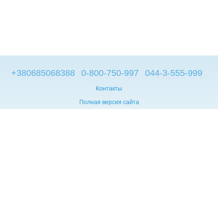
+380685068388
0-800-750-997
044-3-555-999
Контакты
Полная версия сайта
© 2014—2026
Брендовые компьютеры из Европы
Укр
Мова сайту:
UA
RU