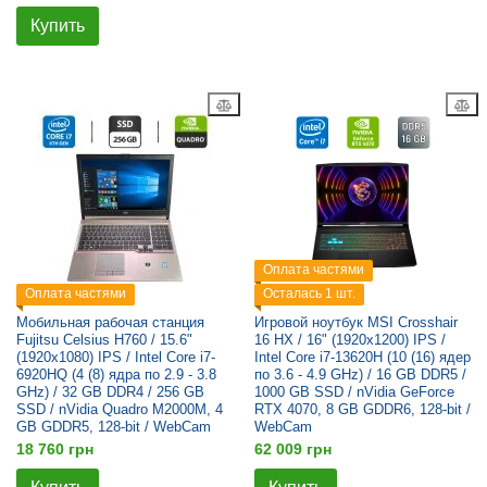
Купить
Оплата частями
Оплата частями
Осталась 1 шт.
Мобильная рабочая станция
Игровой ноутбук MSI Crosshair
Fujitsu Celsius H760 / 15.6"
16 HX / 16" (1920x1200) IPS /
(1920x1080) IPS / Intel Core i7-
Intel Core i7-13620H (10 (16) ядер
6920HQ (4 (8) ядра по 2.9 - 3.8
по 3.6 - 4.9 GHz) / 16 GB DDR5 /
GHz) / 32 GB DDR4 / 256 GB
1000 GB SSD / nVidia GeForce
SSD / nVidia Quadro M2000M, 4
RTX 4070, 8 GB GDDR6, 128-bit /
GB GDDR5, 128-bit / WebCam
WebCam
18 760 грн
62 009 грн