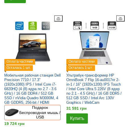
Оплата частями
Оплата частями
Осталась 1 шт.
Осталась 1 шт.
Мобильная рабочая станция Dell
Ультрабук-трансформер HP
Precision 7710 / 17.3"
OmniBook 7 Flip 16-au0017nr 2-
(1920x1080) IPS / Intel Core i7-
in-1 / 16" (1920x1200) IPS Touch
6820HQ (4 (8) ядра по 2.7 - 3.6
/ Intel Core Ultra 5 226V (8 ядер
GHz) / 16 GB DDR4 / 512 GB
по 2.1 - 4.5 GHz) / 16 GB DDR5 /
SSD / nVidia Quadro M3000M, 4
512 GB SSD / Intel Arc 130V
GB GDDR5, 256-bit / HDMI
Graphics / WebCam
Подарок
31 591 грн
Беспроводная мышь /
USB
Купить
19 724 грн