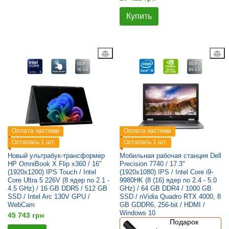
Купить
Оплата частями
Оплата частями
Осталась 1 шт.
Осталась 1 шт.
Новый ультрабук-трансформер
Мобильная рабочая станция Dell
HP OmniBook X Flip x360 / 16"
Precision 7740 / 17.3"
(1920x1200) IPS Touch / Intel
(1920x1080) IPS / Intel Core i9-
Core Ultra 5 226V (8 ядер по 2.1 -
9980HK (8 (16) ядер по 2.4 - 5.0
4.5 GHz) / 16 GB DDR5 / 512 GB
GHz) / 64 GB DDR4 / 1000 GB
SSD / Intel Arc 130V GPU /
SSD / nVidia Quadro RTX 4000, 8
WebCam
GB GDDR6, 256-bit / HDMI /
Windows 10
45 743 грн
Подарок