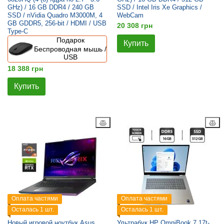
GHz) / 16 GB DDR4 / 240 GB
SSD / Intel Iris Xe Graphics /
SSD / nVidia Quadro M3000M, 4
WebCam
GB GDDR5, 256-bit / HDMI / USB
20 308 грн
Type-C
Подарок
Купить
Беспроводная мышь /
USB
18 388 грн
Купить
Оплата частями
Оплата частями
Осталась 1 шт.
Осталась 1 шт.
Новый игровой ноутбук Asus
Ультрабук HP OmniBook 7 17t-