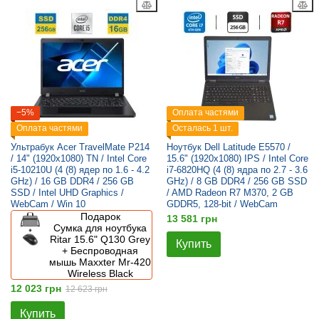
−5%
Оплата частями
Оплата частями
Осталась 1 шт.
Ультрабук Acer TravelMate P214
Ноутбук Dell Latitude E5570 /
/ 14" (1920x1080) TN / Intel Core
15.6" (1920x1080) IPS / Intel Core
i5-10210U (4 (8) ядер по 1.6 - 4.2
i7-6820HQ (4 (8) ядра по 2.7 - 3.6
GHz) / 16 GB DDR4 / 256 GB
GHz) / 8 GB DDR4 / 256 GB SSD
SSD / Intel UHD Graphics /
/ AMD Radeon R7 M370, 2 GB
WebCam / Win 10
GDDR5, 128-bit / WebCam
Подарок
13 581 грн
Сумка для ноутбука
Ritar 15.6" Q130 Grey
Купить
+ Беспроводная
мышь Maxxter Mr-420
Wireless Black
12 023 грн
12 623 грн
Купить