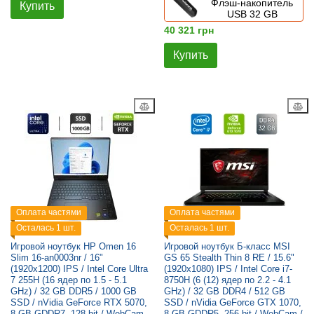
Флэш-накопитель
Купить
USB 32 GB
40 321 грн
Купить
Оплата частями
Оплата частями
Осталась 1 шт.
Осталась 1 шт.
Игровой ноутбук HP Omen 16
Игровой ноутбук Б-класс MSI
Slim 16-an0003nr / 16"
GS 65 Stealth Thin 8 RE / 15.6"
(1920x1200) IPS / Intel Core Ultra
(1920x1080) IPS / Intel Core i7-
7 255H (16 ядер по 1.5 - 5.1
8750H (6 (12) ядер по 2.2 - 4.1
GHz) / 32 GB DDR5 / 1000 GB
GHz) / 32 GB DDR4 / 512 GB
SSD / nVidia GeForce RTX 5070,
SSD / nVidia GeForce GTX 1070,
8 GB GDDR7, 128-bit / WebCam
8 GB GDDR5, 256-bit / WebCam /