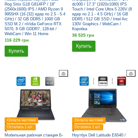
Rog Strix G18 G814FP / 18"
dc000 / 17.3" (1920x1080) IPS
(2560x1600) IPS / AMD Ryzen 9
Touch / Intel Core Ultra 5 226V (8
9955HX (16 (32) ядер по 2.5 - 5.4
ядер по 2.1 - 4.5 GHz) / 16 GB
GHz) / 32 GB DDR5 / 1000 GB
DDR5 / 512 GB SSD / Intel Arc
SSD M.2 / nVidia GeForce RTX
130V Graphics / WebCam /
5070, 8 GB GDDR7, 128-bit /
Коробка
WebCam / Win 11 Home
36 525 грн
116 229 грн
Купить
Купить
Оплата частями
Оплата частями
Осталась 1 шт.
Осталась 1 шт.
Мобильная рабочая станция Б-
Ноутбук Dell Latitude E6540 /