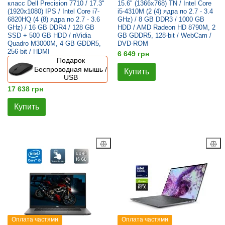
класс Dell Precision 7710 / 17.3"
15.6" (1366x768) TN / Intel Core
(1920x1080) IPS / Intel Core i7-
i5-4310M (2 (4) ядра по 2.7 - 3.4
6820HQ (4 (8) ядра по 2.7 - 3.6
GHz) / 8 GB DDR3 / 1000 GB
GHz) / 16 GB DDR4 / 128 GB
HDD / AMD Radeon HD 8790M, 2
SSD + 500 GB HDD / nVidia
GB GDDR5, 128-bit / WebCam /
Quadro M3000M, 4 GB GDDR5,
DVD-ROM
256-bit / HDMI
6 649 грн
Подарок
Беспроводная мышь /
Купить
USB
17 638 грн
Купить
Оплата частями
Оплата частями