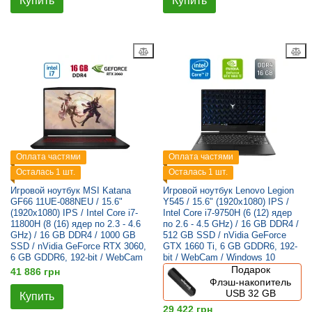
Купить
Купить
Оплата частями
Оплата частями
Осталась 1 шт.
Осталась 1 шт.
Игровой ноутбук MSI Katana
Игровой ноутбук Lenovo Legion
GF66 11UE-088NEU / 15.6"
Y545 / 15.6" (1920x1080) IPS /
(1920x1080) IPS / Intel Core i7-
Intel Core i7-9750H (6 (12) ядер
11800H (8 (16) ядер по 2.3 - 4.6
по 2.6 - 4.5 GHz) / 16 GB DDR4 /
GHz) / 16 GB DDR4 / 1000 GB
512 GB SSD / nVidia GeForce
SSD / nVidia GeForce RTX 3060,
GTX 1660 Ti, 6 GB GDDR6, 192-
6 GB GDDR6, 192-bit / WebCam
bit / WebCam / Windows 10
Подарок
41 886 грн
Флэш-накопитель
USB 32 GB
Купить
29 422 грн