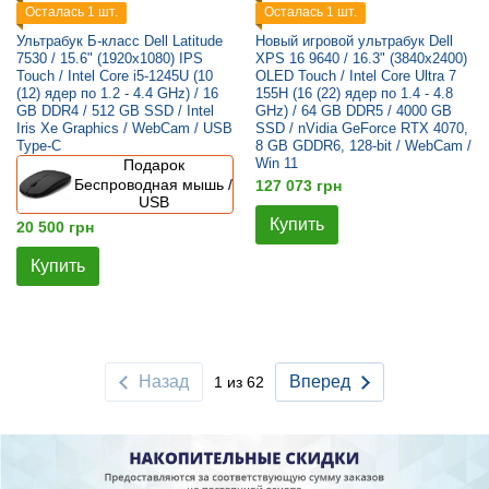
Осталась 1 шт.
Осталась 1 шт.
Ультрабук Б-класс Dell Latitude
Новый игровой ультрабук Dell
7530 / 15.6" (1920x1080) IPS
XPS 16 9640 / 16.3" (3840x2400)
Touch / Intel Core i5-1245U (10
OLED Touch / Intel Core Ultra 7
(12) ядер по 1.2 - 4.4 GHz) / 16
155H (16 (22) ядер по 1.4 - 4.8
GB DDR4 / 512 GB SSD / Intel
GHz) / 64 GB DDR5 / 4000 GB
Iris Xe Graphics / WebCam / USB
SSD / nVidia GeForce RTX 4070,
Type-C
8 GB GDDR6, 128-bit / WebCam /
Win 11
Подарок
Беспроводная мышь /
127 073 грн
USB
Купить
20 500 грн
Купить
Назад
Вперед
1 из 62