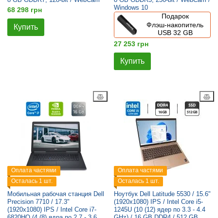
Windows 10
68 298 грн
Подарок
Флэш-накопитель
Купить
USB 32 GB
27 253 грн
Купить
Оплата частями
Оплата частями
Осталась 1 шт.
Осталась 1 шт.
Мобильная рабочая станция Dell
Ноутбук Dell Latitude 5530 / 15.6"
Precision 7710 / 17.3"
(1920x1080) IPS / Intel Core i5-
(1920x1080) IPS / Intel Core i7-
1245U (10 (12) ядер по 3.3 - 4.4
6820HQ (4 (8) ядра по 2.7 - 3.6
GHz) / 16 GB DDR4 / 512 GB