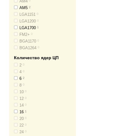
AM4
0
Помимо системных блоков,
AM5
2
и аксессуары для персона
LGA1151
0
подходящего именно для в
LGA1200
0
LGA1700
1
Обновите свое оборудован
FM2+
0
на долгие годы вперед. М
BGA1170
0
требованиям наших клиент
BGA1264
0
Основные хара
Количество ядер ЦП
2
0
Выбор системного блока —
4
0
производительность, но и
6
2
критериев, которые помог
8
0
Первым и главным парам
10
0
ассортименте представлен
12
0
современные игры, выбир
14
0
Оперативная память (RA
16
1
многозадачностью. Мы пр
20
0
работы, учебы или игр.
22
0
24
0
Видеокарта
— это незамен