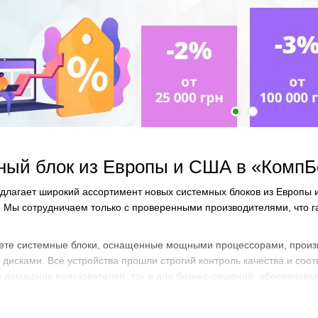
ный блок из Европы и США в «КомпБ
лагает широкий ассортимент новых системных блоков из Европы и
 Мы сотрудничаем только с проверенными производителями, что г
дете системные блоки, оснащенные мощными процессорами, прои
дисками. Все устройства прошли строгий контроль качества и соо
я домашних пользователей, так и для бизнес-решений, обеспечива
стемы различной конфигурации, что позволяет выбрать модель, к
системный блок, приобретаемый у нас, будет работать без сбоев, 