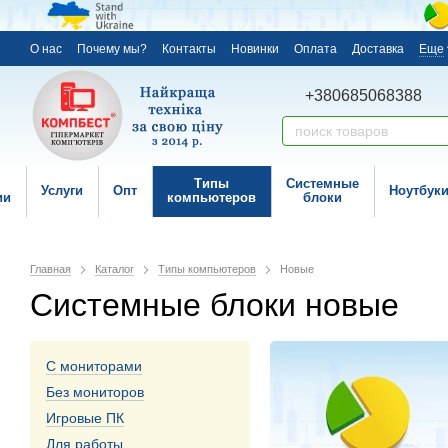
О нас
Почему мы?
Контакты
Новинки
Оплата
Доставка
Еще
+380685068388
Типы
Системные
Услуги
Опт
Ноутбук
ии
компьютеров
блоки
Главная
Каталог
Типы компьютеров
Новые
Системные блоки новые
С мониторами
Без мониторов
Игровые ПК
Для работы