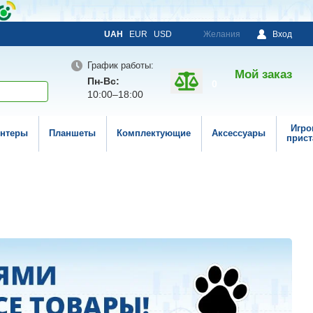
UAH
EUR
USD
Желания
Вход
График работы:
Мой заказ
Пн-Вс:
0
10:00–18:00
Игро
нтеры
Планшеты
Комплектующие
Аксессуары
прист