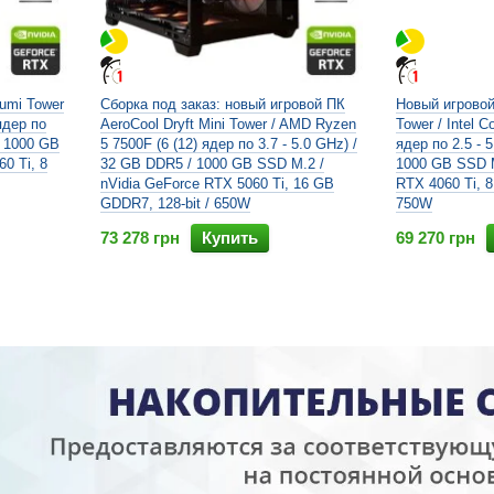
umi Tower
Сборка под заказ: новый игровой ПК
Новый игровой
ядер по
AeroCool Dryft Mini Tower / AMD Ryzen
Tower / Intel C
/ 1000 GB
5 7500F (6 (12) ядер по 3.7 - 5.0 GHz) /
ядер по 2.5 - 
0 Ti, 8
32 GB DDR5 / 1000 GB SSD M.2 /
1000 GB SSD M
nVidia GeForce RTX 5060 Ti, 16 GB
RTX 4060 Ti, 8
GDDR7, 128-bit / 650W
750W
73 278 грн
Купить
69 270 грн