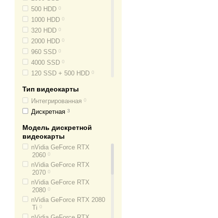
500 HDD
0
1000 HDD
0
320 HDD
0
2000 HDD
0
960 SSD
0
4000 SSD
0
120 SSD + 500 HDD
0
120 SSD + 1000 HDD
0
Тип видеокарты
120 SSD + 2000 HDD
0
Интегрированная
0
240 SSD + 1000 HDD
0
Дискретная
3
240 SSD + 2000 HDD
0
256 SSD + 500 HDD
0
Модель дискретной
видеокарты
256 SSD + 1000 HDD
0
nVidia GeForce RTX
480 SSD + 2000 HDD
0
2060
0
480 SSD + 3000 HDD
0
nVidia GeForce RTX
500 SSD + 1000 HDD
0
2070
0
512 SSD + 500 HDD
0
nVidia GeForce RTX
2080
0
512 SSD + 1000 HDD
0
nVidia GeForce RTX 2080
512 SSD + 2000 HDD
0
Ti
0
1000 SSD + 1000 HDD
0
nVidia GeForce RTX