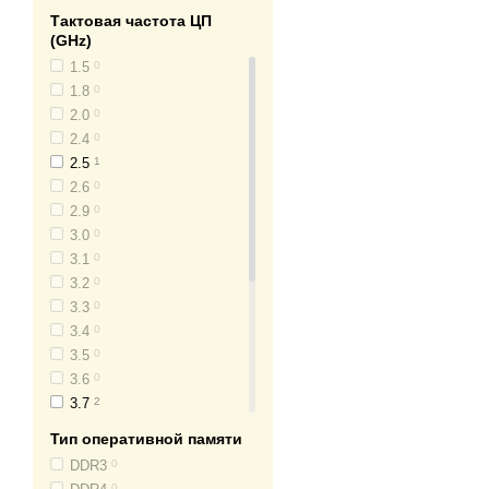
видеокартами для базовых
Тактовая частота ЦП
(GHz)
Жесткий диск или SSD
— 
1.5
0
рекомендуем выбрать устр
1.8
0
Охлаждение
и
питание
— 
2.0
0
эффективными системами о
2.4
0
2.5
1
Обращая внимание на эти 
2.6
0
сделать правильный выбор
2.9
0
Почему стоит 
3.0
0
3.1
0
В «КомпБест» представле
3.2
0
потоками. Эти устройства
3.3
0
Наши системные блоки с в
3.4
0
профессиональная деятель
3.5
0
выбрать оптимальный вари
3.6
0
3.7
2
Кроме того, специалисты 
3.8
0
своем решении.
Тип оперативной памяти
3.9
0
DDR3
0
Мы дорожим своей репутац
4.0
0
0