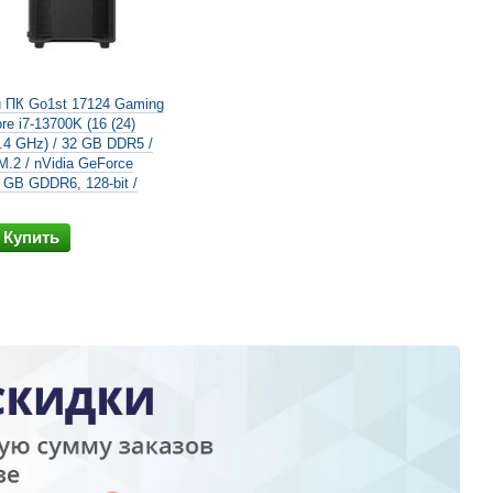
 ПК Go1st 17124 Gaming
ore i7-13700K (16 (24)
5.4 GHz) / 32 GB DDR5 /
.2 / nVidia GeForce
 GB GDDR6, 128-bit /
Купить