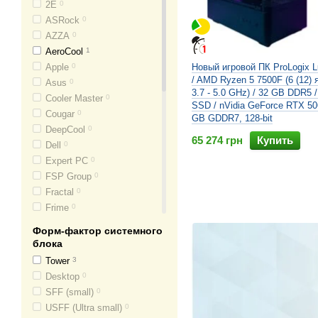
2E
0
ASRock
0
AZZA
0
AeroCool
1
Apple
0
Новый игровой ПК ProLogix L
/ AMD Ryzen 5 7500F (6 (12) 
Asus
0
3.7 - 5.0 GHz) / 32 GB DDR5 
Cooler Master
0
SSD / nVidia GeForce RTX 506
Cougar
0
GB GDDR7, 128-bit
DeepCool
0
65 274 грн
Купить
Dell
0
Expert PC
0
FSP Group
0
Fractal
0
Frime
0
Frontier
0
Форм-фактор системного
GameMax
0
блока
Gigabyte
0
Tower
3
Golden Field
0
Desktop
0
Hewlett Packard
0
SFF (small)
0
Lenovo
0
USFF (Ultra small)
0
Lian Li
0