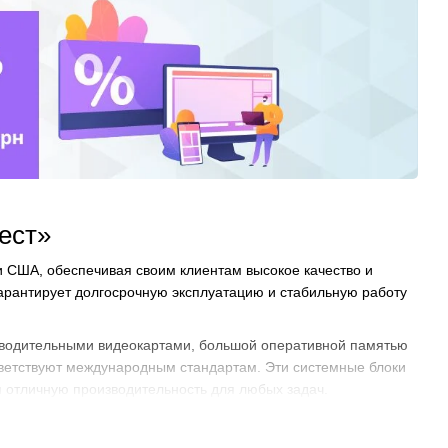
ест»
 США, обеспечивая своим клиентам высокое качество и
арантирует долгосрочную эксплуатацию и стабильную работу
зводительными видеокартами, большой оперативной памятью
тветствуют международным стандартам. Эти системные блоки
я отличную производительность для любых задач.
оторая наиболее соответствует вашим требованиям. Мы
обеспечивая вам стабильную и комфортную работу.