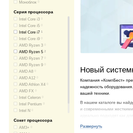
Моноблок
0
LogicPower
0
Серия процессора
MSI
0
NN
Intel Core i3
1
0
ProLogix
Intel Core i5
1
0
Qube Hardware Solutions
Intel Core i7
1
0
RAIDMAX
Intel Core i9
0
0
Vinga
AMD Ryzen 3
0
0
Xigmatech
AMD Ryzen 5
0
2
Zalman
AMD Ryzen 7
0
0
AMD Ryzen 9
0
Новый систем
AMD A8
0
AMD A12
0
Компания «КомпБест» пред
AMD Athlon X4
0
надежность оборудования.
AMD FX
0
вашей техники.
Intel Celeron
0
В нашем каталоге вы най
Intel Pentium
0
и современными жесткими 
Intel N
0
идеально подходят как дл
Apple M1
0
Сокет процессора
«КомпБест» предлагает си
Развернуть
AM3+
0
гарантируем, что каждый 