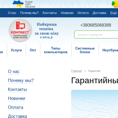
О нас
Почему мы?
Контакты
Новинки
Оплата
Доставка
Еще
+380685068388
Типы
Системные
Услуги
Опт
Ноутбук
ии
компьютеров
блоки
О нас
Главная
Гарантия
Гарантийны
Почему мы?
Контакты
Новинки
Оплата
Доставка