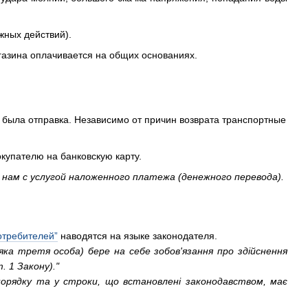
жных действий).
газина оплачивается на общих основаниях.
го была отправка. Независимо от причин возврата транспортные
купателю на банковскую карту.
нам с услугой наложенного платежа (денежного перевода).
отребителей”
наводятся на языке законодателя.
яка третя особа) бере на себе зобов'язання про здійснення
. 1 Закону)."
 порядку та у строки, що встановлені законодавством, має