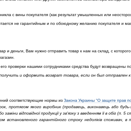
никла с вины покупателя (как результат умышленных или неосторо
читается не гарантийным и по обоюдному желанию покупателя и ма
вар и деньги, Вам нужно отправить товар к нам на склад, с которо
агазин.
 его проверки нашими сотрудниками средства будут возвращены по
получить и оформить возврат товара, если он был отправлен к 
лений соответствующие нормы из
Закона Украины “О защите прав п
ок, протягом якого виробник (продавець, виконавець або будь-
аміни відповідної продукції у зв'язку з введенням її в обіг (п. 5 ст
гом встановленого гарантійного строку недоліків споживач, в