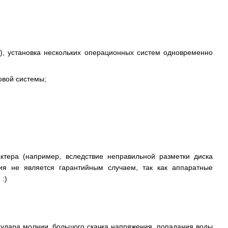
.), установка нескольких операционных систем одновременно
овой системы;
ктера (например, вследствие неправильной разметки диска
ция не является гарантийным случаем, так как аппаратные
:)
е удара молнии, большого скачка напряжения, попадания воды