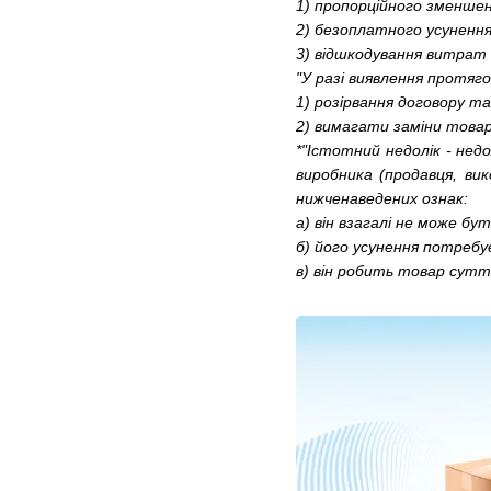
1) пропорційного зменшен
2) безоплатного усунення
3) відшкодування витрат н
"У разі виявлення протяг
1) розірвання договору т
2) вимагати заміни товару
*"Істотний недолік - нед
виробника (продавця, вик
нижченаведених ознак:
а) він взагалі не може бу
б) його усунення потребу
в) він робить товар суттє