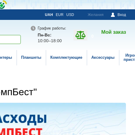
UAH
EUR
USD
Желания
Вход
График работы:
Мой заказ
Пн-Вс:
0
10:00–18:00
Игро
нтеры
Планшеты
Комплектующие
Аксессуары
прист
омпБест"