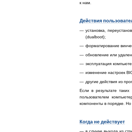
к нам.
Действия пользовате
установка, переустано
(dualboot);
форматирование винчес
обновление или удален
эксплуатация компьютер
изменение настроек BI
другие действия из пр
Если в результате таких
пользователем компьютер
компоненты в порядке. Но
Когда не действует
в случае выхода из ст