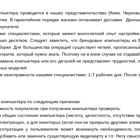
пьютера проводится в наших представительствах (Киев, Черновцы
упке. В гарантийном порядке магазин оплачивает доставки. Данн
купателя.
ми специалистами, которые имеют многолетний опыт настройк
лько десятков. Следует заметить, что брендовые компьютеры и
орки. Для большинства операций существует четкий, прописанный
горитм, который нужно знать. Поэтому ни в коем случае не отдава
замена компьютера или его деталей не представляет трудностей, п
чных моделей.
я неисправности нашими специалистами: 1-7 рабочих дня. После э
 компьютера по следующим причинам.
ожность покупателю при получении компьютера проверить:
и общее состояние компьютера (чистоту, целостность, отсутствие 
лектующих, а для некоторых (если они не прикрыты другими элемен
ксплуатации у пользователя может возникнуть необходимость по
добавить или заменить существующую видеокарту и т.п. Нету смыс