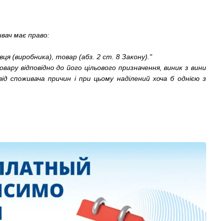
вач має право:
я (виробника), товар (абз. 2 ст. 8 Закону)."
ару відповідно до його цільового призначення, виник з вини
від споживача причин і при цьому наділений хоча б однією з