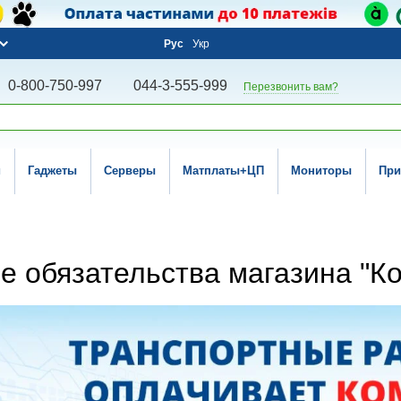
Рус
Укр
0-800-750-997
044-3-555-999
Перезвонить вам?
и
Гаджеты
Серверы
Матплаты+ЦП
Мониторы
При
е обязательства магазина "К