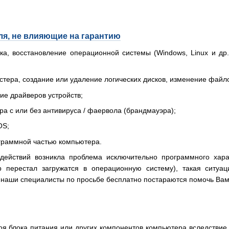
ля, не влияющие на гарантию
вка, восстановление операционной системы (Windows, Linux и др
тера, создание или удаление логических дисков, изменение файл
ие драйверов устройств;
а с или без антивируса / фаервола (брандмауэра);
OS;
ограммной частью компьютера.
 действий возникла проблема исключительно программного хара
 перестал загружатся в операционную систему), такая ситуа
 наши специалисты по просьбе бесплатно постараются помочь Вам 
роя блока питания или других компонентов компьютера вследстви