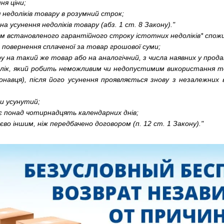
ня ціни;
 недоліків товару в розумний строк;
а усунення недоліків товару (абз. 1 ст. 8 Закону)."
ом встановленого гарантійного строку істотних недоліків* спожи
а повернення сплаченої за товар грошової суми;
 на такий же товар або на аналогічний, з числа наявних у продавц
олік, який робить неможливим чи недопустимим використання тов
онавця), після його усунення проявляється знову з незалежних 
ти усунутий;
є понад чотирнадцять календарних днів;
во іншим, ніж передбачено договором (п. 12 ст. 1 Закону)."