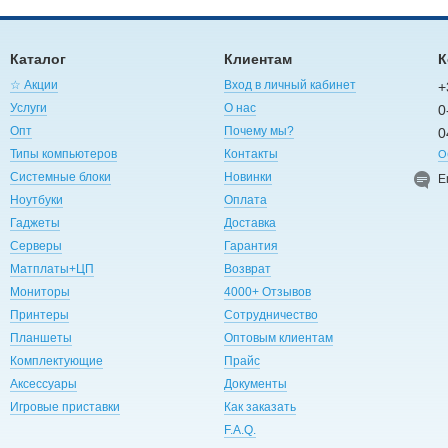
Каталог
Клиентам
К
☆ Акции
Вход в личный кабинет
+
Услуги
О нас
0
Опт
Почему мы?
0
Типы компьютеров
Контакты
О
Системные блоки
Новинки
E
Ноутбуки
Оплата
Гаджеты
Доставка
Серверы
Гарантия
Матплаты+ЦП
Возврат
Мониторы
4000+ Отзывов
Принтеры
Сотрудничество
Планшеты
Оптовым клиентам
Комплектующие
Прайс
Аксессуары
Документы
Игровые приставки
Как заказать
F.A.Q.