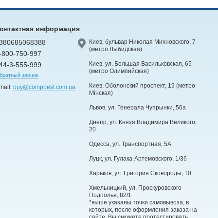
онтактная информация
380685068388
Киев, бульвар Николая Михновского, 7
(метро Лыбидская)
-800-750-997
Киев, ул. Большая Васильковская, 65
44-3-555-999
(метро Олимпийская)
братный звонок
Киев, Оболонский проспект, 19 (метро
mail:
buy@compbest.com.ua
Мінская)
Львов, ул. Генерала Чупрынки, 56а
Днепр, ул. Князя Владимира Великого,
20
Одесса, ул. Транспортная, 5А
Луцк, ул. Гулака-Артемовского, 1/36
Харьков, ул. Григория Сковороды, 10
Хмельницкий, ул. Проскуровского
Подполья, 82/1
*выше указаны точки самовывоза, в
которых, после оформления заказа на
сайте, Вы сможете протестировать