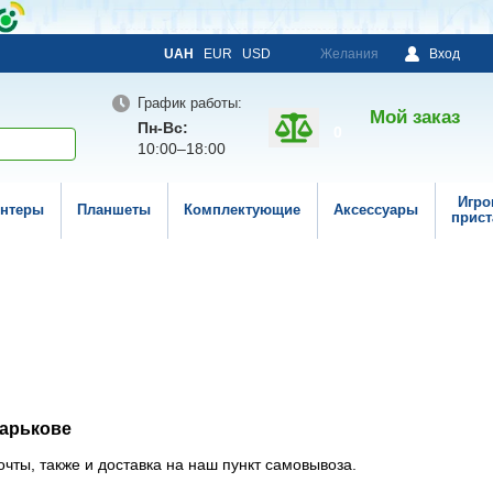
UAH
EUR
USD
Желания
Вход
График работы:
Мой заказ
Пн-Вс:
0
10:00–18:00
Игро
нтеры
Планшеты
Комплектующие
Аксессуары
прист
Харькове
чты, также и доставка на наш пункт самовывоза.