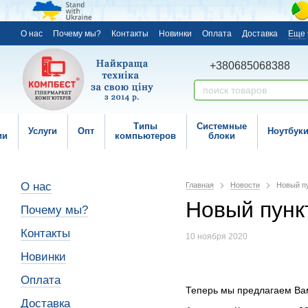
О нас
Почему мы?
Контакты
Новинки
Оплата
Доставка
Еще
+380685068388
Типы
Системные
Услуги
Опт
Ноутбук
ии
компьютеров
блоки
О нас
Главная
Новости
Новый пу
Новый пунк
Почему мы?
Контакты
10 ноября 2020
Новинки
Оплата
Теперь мы предлагаем Вам
Доставка