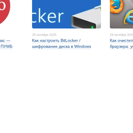
29 октября 2025
29 октября 202
час —
Как настроить BitLocker /
Как очисти
с ПУМБ
шифрование диска в Windows
браузера: 