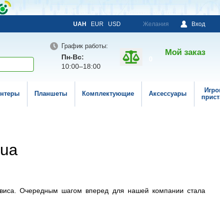
UAH
EUR
USD
Желания
Вход
График работы:
Мой заказ
Пн-Вс:
0
10:00–18:00
Игро
нтеры
Планшеты
Комплектующие
Аксессуары
прист
.ua
рвиса. Очередным шагом вперед для нашей компании стала