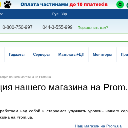
Рус
Укр
0-800-750-997
044-3-555-999
Перезвонить вам?
и
Гаджеты
Серверы
Матплаты+ЦП
Мониторы
При
ация нашего магазина на Prom.ua
ия нашего магазина на Prom
 работаем над собой и стараемся улучшать уровень нашего се
азина на Prom.ua.
Наш магазин на Prom.ua