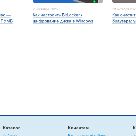
29 октября 2025
29 октября 202
час —
Как настроить BitLocker /
Как очисти
с ПУМБ
шифрование диска в Windows
браузера: 
Каталог
Клиентам
К
☆ Акции
Вход в личный кабинет