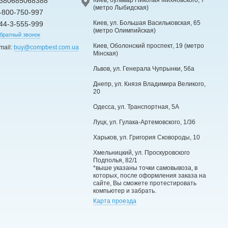
380685068388
(метро Лыбидская)
-800-750-997
Киев, ул. Большая Васильковская, 65
44-3-555-999
(метро Олимпийская)
братный звонок
Киев, Оболонский проспект, 19 (метро
mail:
buy@compbest.com.ua
Мінская)
Львов, ул. Генерала Чупрынки, 56а
Днепр, ул. Князя Владимира Великого,
20
Одесса, ул. Транспортная, 5А
Луцк, ул. Гулака-Артемовского, 1/36
Харьков, ул. Григория Сковороды, 10
Хмельницкий, ул. Проскуровского
Подполья, 82/1
*выше указаны точки самовывоза, в
которых, после оформления заказа на
сайте, Вы сможете протестировать
компьютер и забрать.
Карта проезда