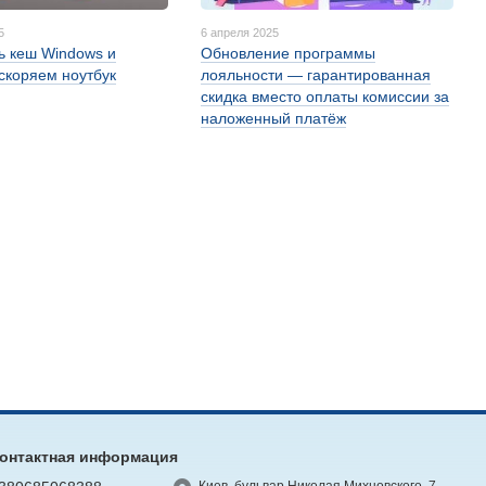
5
6 апреля 2025
ть кеш Windows и
Обновление программы
ускоряем ноутбук
лояльности — гарантированная
скидка вместо оплаты комиссии за
наложенный платёж
онтактная информация
Киев, бульвар Николая Михновского, 7