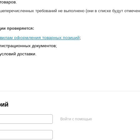
товаров.
шеперечисленных требований не выполнено (они в списке будут отмечен
ии проверяется:
вилам оформления товарных позиций
;
егистрационных документов;
условий доставки.
рий
Войти с помощью