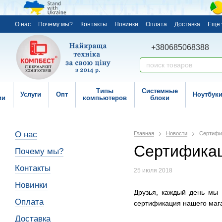
О нас
Почему мы?
Контакты
Новинки
Оплата
Доставка
Еще
+380685068388
Типы
Системные
Услуги
Опт
Ноутбук
ии
компьютеров
блоки
О нас
Главная
Новости
Сертифик
Сертификац
Почему мы?
Контакты
25 июля 2018
Новинки
Друзья, каждый день мы
Оплата
сертификация нашего маг
Доставка