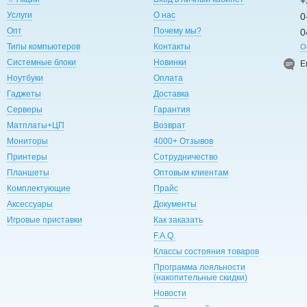
+
Услуги
О нас
0
Опт
Почему мы?
0
Типы компьютеров
Контакты
О
Системные блоки
Новинки
E
Ноутбуки
Оплата
Гаджеты
Доставка
Серверы
Гарантия
Матплаты+ЦП
Возврат
Мониторы
4000+ Отзывов
Принтеры
Сотрудничество
Планшеты
Оптовым клиентам
Комплектующие
Прайс
Аксессуары
Документы
Игровые приставки
Как заказать
F.A.Q.
Классы состояния товаров
Программа лояльности
(накопительные скидки)
Новости