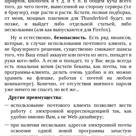
шрифтов, кнопочек и т. д. и т. п. В общем куча всего
того, до чего почте, вынесенной на сторону сервера (т.е
в браузер), еще расти и расти. Кстати, полная подборка,
от меня, мощных плагинов для Thunderbird будет, но
позже, и выйдет либо отдельной статьей, либо
несколькими (аля как выпускаются для Firefox).
Ну и естественно,
безопасность
. Есть ряд нюансов,
которые, в случае использования почтового клиента, а
не браузерного решения, существенно снижают шансы
того, что Ваш email аккаунт или почта из него, попадет в
руки кого-либо. А если и попадет, то у Вас ведь всегда
есть локальная копия (кстати бекапы, как почты, так и
программы-клиента, делать очень удобно и их можно
хранить на флешке, работая с почтой на любом
компьютере). Конечно, от отсутствия внятного пароля
уже ничего не спасет, но всё же...
Другие преимущества
:
использование почтового клиента позволяет вести
работу с электронной корреспонденцией так, как
удобно именно Вам, а не Web-дизайнеру;
при наличии нескольких адресов электронной почты
освоение одной новой программы зачастую