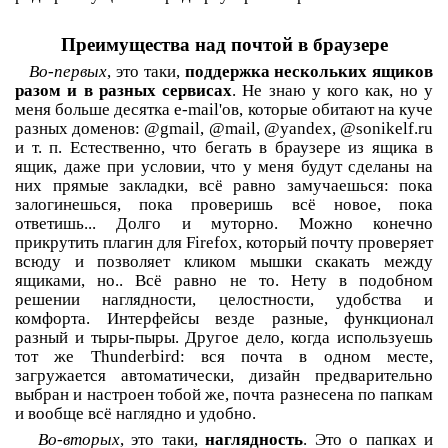
Преимущества над почтой в браузере
Во-первых
, это таки,
поддержка нескольких ящиков
разом и в разных сервисах
. Не знаю у кого как, но у
меня больше десятка e-mail'ов, которые обитают на куче
разных доменов: @gmail, @mail, @yandex, @sonikelf.ru
и т. п. Естественно, что бегать в браузере из ящика в
ящик, даже при условии, что у меня будут сделаны на
них прямые закладки, всё равно замучаешься: пока
залогинешься, пока проверишь всё новое, пока
ответишь... Долго и муторно. Можно конечно
прикрутить плагин для Firefox, который почту проверяет
всюду и позволяет кликом мышки скакать между
ящиками, но.. Всё равно не то. Нету в подобном
решении наглядности, целостности, удобства и
комфорта. Интерфейсы везде разные, функционал
разный и тыры-пыры. Другое дело, когда используешь
тот же Thunderbird: вся почта в одном месте,
загружается автоматически, дизайн предварительно
выбран и настроен тобой же, почта разнесена по папкам
и вообще всё наглядно и удобно.
Во-вторых
, это таки,
наглядность
. Это о папках и