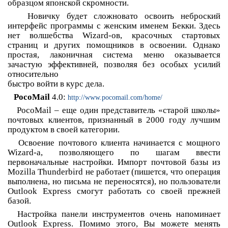
образцом японской скромности.
Новичку будет сложновато освоить неброский
интерфейс программы с женским именем Бекки. Здесь
нет волшебства Wizard-ов, красочных стартовых
страниц и других помощников в освоении. Однако
простая, лаконичная система меню оказывается
зачастую эффективней, позволяя без особых усилий
относительно
быстро войти в курс дела.
PocoMail
4.0:
http://www.pocomail.com/home/
PocoMail – еще один представитель «старой школы»
почтовых клиентов, признанный в 2000 году лучшим
продуктом в своей категории.
Освоение почтового клиента начинается с мощного
Wizard-а, позволяющего по шагам ввести
первоначальные настройки. Импорт почтовой базы из
Mozilla Thunderbird не работает (пишется, что операция
выполнена, но письма не переносятся), но пользователи
Outlook Express смогут работать со своей прежней
базой.
Настройка панели инструментов очень напоминает
Outlook Express. Помимо этого, Вы можете менять