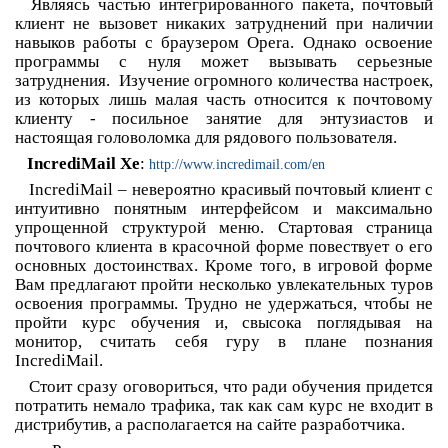
Являясь частью интегрированного пакета, почтовый
клиент не вызовет никаких затруднений при наличии
навыков работы с браузером Opera. Однако освоение
программы с нуля может вызывать серьезные
затруднения. Изучение огромного количества настроек,
из которых лишь малая часть относится к почтовому
клиенту - посильное занятие для энтузиастов и
настоящая головоломка для рядового пользователя.
IncrediMail Xe
:
http://www.incredimail.com/en
IncrediMail – невероятно красивый почтовый клиент с
интуитивно понятным интерфейсом и максимально
упрощенной структурой меню. Стартовая страница
почтового клиента в красочной форме повествует о его
основных достоинствах. Кроме того, в игровой форме
Вам предлагают пройти несколько увлекательных туров
освоения программы. Трудно не удержаться, чтобы не
пройти курс обучения и, свысока поглядывая на
монитор, считать себя гуру в плане познания
IncrediMail.
Стоит сразу оговориться, что ради обучения придется
потратить немало трафика, так как сам курс не входит в
дистрибутив, а располагается на сайте разработчика.