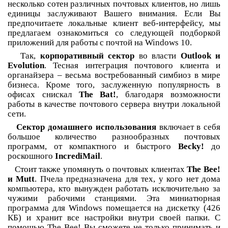
несколько сотен различных почтовых клиентов, но лишь
единицы заслуживают Вашего внимания. Если Вы
предпочитаете локальные клиент веб-интерфейсу, мы
предлагаем ознакомиться со следующей подборкой
приложений для работы с почтой на Windows 10.
Так,
корпоративный сектор
во власти
Outlook и
Evolution
. Тесная интеграция почтового клиента и
органайзера – весьма востребованный симбиоз в мире
бизнеса. Кроме того, заслуженную популярность в
офисах снискал
The Bat!
, благодаря возможности
работы в качестве почтового сервера внутри локальной
сети.
Сектор домашнего использования
включает в себя
большое количество разнообразных почтовых
программ, от компактного и быстрого
Becky!
до
роскошного
IncrediMail
.
Стоит также упомянуть о почтовых клиентах
The Bee!
и Mutt
. Пчела предназначена для тех, у кого нет дома
компьютера, кто вынужден работать исключительно за
чужими рабочими станциями. Эта миниатюрная
программа для Windows помещается на дискетку (426
КБ) и хранит все настройки внутри своей папки. C
помощью The Bee! Вы сможете не только принимать и