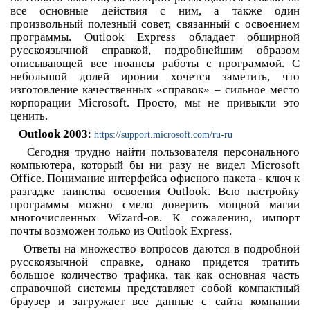
все основные действия с ним, а также один
произвольный полезный совет, связанный с освоением
программы. Outlook Express обладает обширной
русскоязычной справкой, подробнейшим образом
описывающей все нюансы работы с программой. С
небольшой долей иронии хочется заметить, что
изготовление качественных «справок» – сильное место
корпорации Microsoft. Просто, мы не привыкли это
ценить.
Outlook 2003
:
https://support.microsoft.com/ru-ru
Сегодня трудно найти пользователя персонального
компьютера, который бы ни разу не видел Microsoft
Office. Понимание интерфейса офисного пакета - ключ к
разгадке таинства освоения Outlook. Всю настройку
программы можно смело доверить мощной магии
многочисленных Wizard-ов. К сожалению, импорт
почты возможен только из Outlook Express.
Ответы на множество вопросов даются в подробной
русскоязычной справке, однако придется тратить
большое количество трафика, так как основная часть
справочной системы представляет собой компактный
браузер и загружает все данные с сайта компании