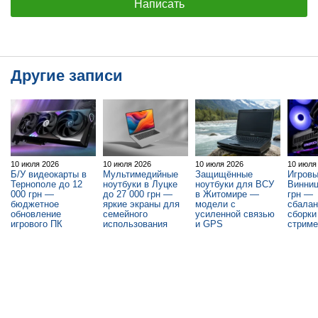
Написать
Другие записи
10 июля 2026
10 июля 2026
10 июля 2026
10 июля
Б/У видеокарты в
Мультимедийные
Защищённые
Игровы
Тернополе до 12
ноутбуки в Луцке
ноутбуки для ВСУ
Винниц
000 грн —
до 27 000 грн —
в Житомире —
грн —
бюджетное
яркие экраны для
модели с
сбала
обновление
семейного
усиленной связью
сборки
игрового ПК
использования
и GPS
стриме