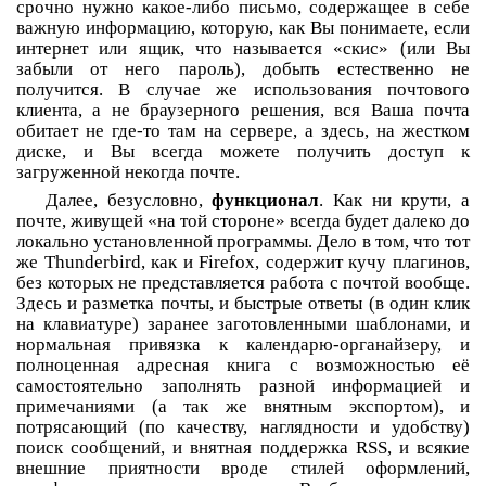
срочно нужно какое-либо письмо, содержащее в себе
важную информацию, которую, как Вы понимаете, если
интернет или ящик, что называется «скис» (или Вы
забыли от него пароль), добыть естественно не
получится. В случае же использования почтового
клиента, а не браузерного решения, вся Ваша почта
обитает не где-то там на сервере, а здесь, на жестком
диске, и Вы всегда можете получить доступ к
загруженной некогда почте.
Далее, безусловно,
функционал
. Как ни крути, а
почте, живущей «на той стороне» всегда будет далеко до
локально установленной программы. Дело в том, что тот
же Thunderbird, как и Firefox, содержит кучу плагинов,
без которых не представляется работа с почтой вообще.
Здесь и разметка почты, и быстрые ответы (в один клик
на клавиатуре) заранее заготовленными шаблонами, и
нормальная привязка к календарю-органайзеру, и
полноценная адресная книга с возможностью её
самостоятельно заполнять разной информацией и
примечаниями (а так же внятным экспортом), и
потрясающий (по качеству, наглядности и удобству)
поиск сообщений, и внятная поддержка RSS, и всякие
внешние приятности вроде стилей оформлений,