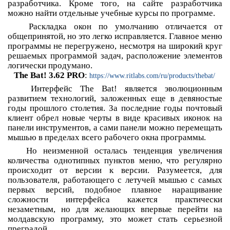
разработчика. Кроме того, на сайте разработчика
можно найти отдельные учебные курсы по программе.
Раскладка окон по умолчанию отличается от
общепринятой, но это легко исправляется. Главное меню
программы не перегружено, несмотря на широкий круг
решаемых программой задач, расположение элементов
логически продумано.
The Bat! 3.62 PRO
:
https://www.ritlabs.com/ru/products/thebat/
Интерфейс The Bat! является эволюционным
развитием технологий, заложенных еще в девяностые
годы прошлого столетия. За последние годы почтовый
клиент обрел новые черты в виде красивых иконок на
панели инструментов, а сами панели можно перемещать
мышью в пределах всего рабочего окна программы.
Но неизменной осталась тенденция увеличения
количества однотипных пунктов меню, что регулярно
происходит от версии к версии. Разумеется, для
пользователя, работающего с летучей мышью с самых
первых версий, подобное плавное наращивание
сложности интерфейса кажется практически
незаметным, но для желающих впервые перейти на
молдавскую программу, это может стать серьезной
преградой.