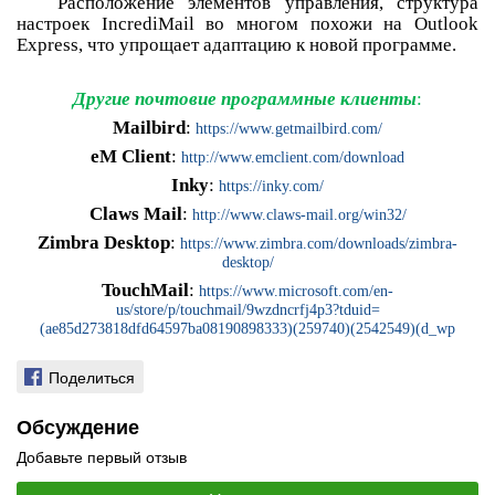
Расположение элементов управления, структура
настроек IncrediMail во многом похожи на Outlook
Express, что упрощает адаптацию к новой программе.
Другие почтовие программные клиенты
:
Mailbird
:
https://www.getmailbird.com/
eM Client
:
http://www.emclient.com/download
Inky
:
https://inky.com/
Claws Mail
:
http://www.claws-mail.org/win32/
Zimbra Desktop
:
https://www.zimbra.com/downloads/zimbra-
desktop/
TouchMail
:
https://www.microsoft.com/en-
us/store/p/touchmail/9wzdncrfj4p3?tduid=
(ae85d273818dfd64597ba08190898333)(259740)(2542549)(d_wp
Поделиться
Обсуждение
Добавьте первый отзыв