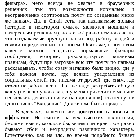
фильтрах. Чего всегда не хватает в браузерных
решениях, так это возможности нормально и
неограниченно сортировать почту по созданным мною
же папкам. Да, в Gmail есть, так называемые ярлыки
(которые в некотором смысле являются мощным и
интересным решением), но это всё равно немного не то,
что создаваемые вручную папки под работу, людей и
всякий определенный тип писем. Опять же, в почтовом
клиенте можно создавать нормальные фильтры
сообщений, которые, руководствуясь заданным
правилам, будут при загрузке всю эту почту по папкам
раскладывать, чтобы сразу наглядно было видно, где у
тебя важная почта, где всякие уведомления из
социальных сетей, где письма от друзей, где спам, где
что-то по работе и т. п. Т. е. не надо разгребать общую
кашу (не знаю у кого как, а у меня приходит не меньше
нескольких десятков писем на один ящик), сваленную в
один список "Входящие". Должен же быть порядок.
В-третьих
, конечно же,
доступность почты в
оффлайне
. Не смотря на век высоких технологий,
безлимитный и, казалось бы, вечный интернет, всё равно
бывают сбои и неурядицы различного характера.
Естественно, как на зло, во время подобного бывает