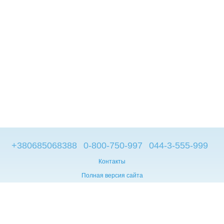
+380685068388
0-800-750-997
044-3-555-999
Контакты
Полная версия сайта
© 2014—2026
Брендовые компьютеры из Европы
Укр