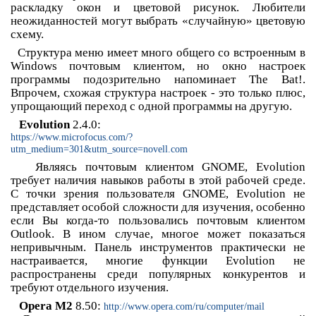
раскладку окон и цветовой рисунок. Любители
неожиданностей могут выбрать «случайную» цветовую
схему.
Структура меню имеет много общего со встроенным в
Windows почтовым клиентом, но окно настроек
программы подозрительно напоминает The Bat!.
Впрочем, схожая структура настроек - это только плюс,
упрощающий переход с одной программы на другую.
Evolution
2.4.0:
https://www.microfocus.com/?
utm_medium=301&utm_source=novell.com
Являясь почтовым клиентом GNOME, Evolution
требует наличия навыков работы в этой рабочей среде.
С точки зрения пользователя GNOME, Evolution не
представляет особой сложности для изучения, особенно
если Вы когда-то пользовались почтовым клиентом
Outlook. В ином случае, многое может показаться
непривычным. Панель инструментов практически не
настраивается, многие функции Evolution не
распространены среди популярных конкурентов и
требуют отдельного изучения.
Opera M2
8.50:
http://www.opera.com/ru/computer/mail