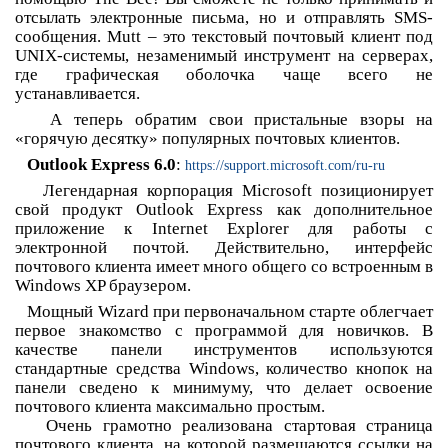
отсылать электронные письма, но и отправлять SMS-
сообщения. Mutt – это текстовый почтовый клиент под
UNIX-системы, незаменимый инструмент на серверах,
где графическая оболочка чаще всего не
устанавливается.
А теперь обратим свои пристальные взоры на
«горячую десятку» популярных почтовых клиентов.
Outlook Express 6.0
:
https://support.microsoft.com/ru-ru
Легендарная корпорация Microsoft позиционирует
свой продукт Outlook Express как дополнительное
приложение к Internet Explorer для работы с
электронной почтой. Действительно, интерфейс
почтового клиента имеет много общего со встроенным в
Windows XP браузером.
Мощный Wizard при первоначальном старте облегчает
первое знакомство с программой для новичков. В
качестве панели инструментов используются
стандартные средства Windows, количество кнопок на
панели сведено к минимуму, что делает освоение
почтового клиента максимально простым.
Очень грамотно реализована стартовая страница
почтового клиента, на которой размещаются ссылки на