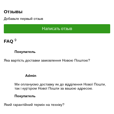
PDF
Отзывы
Добавьте первый отзыв
Написать отзыв
9
FAQ
Покупатель
Яка вартість доставки замовлення Новою Поштою?
📧
Запрос оптовой цены
Admin
Отслеживать в Instagram
Отслеживать на Facebook
Ми оплачуємо доставку як до відділення Нової Пошти,
так і кур'єром Нової Пошти за вашою адресою.
Покупатель
Який гарантійний термін на техніку?