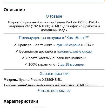
Описание
О товаре
Широкоформатный монитор Iiyama ProLite X2380HS-B1 с
матрицей 24" (1920x1080) AH-IPS для офисной работы и
домашних задач
Преимущества покупки в "КомпБест™"
✔ Проверенная техника и
лучший сервис
с 2014 г.
✔ Бесплатная доставка и
накопительные скидки
✔ Оплата частями онлайн без комиссии
✔ 100% гарантия от 6
до 18 месяцев
Характеристики
Модель:
Iiyama ProLite X2380HS-B1
Тип матрицы:
широкоформатный, матовый, AH-IPS
Читать полностью
Диагональ:
24"
Соотношение сторон:
16:9
Характеристики
Разрешение:
1920x1080
Время отклика:
3 мс