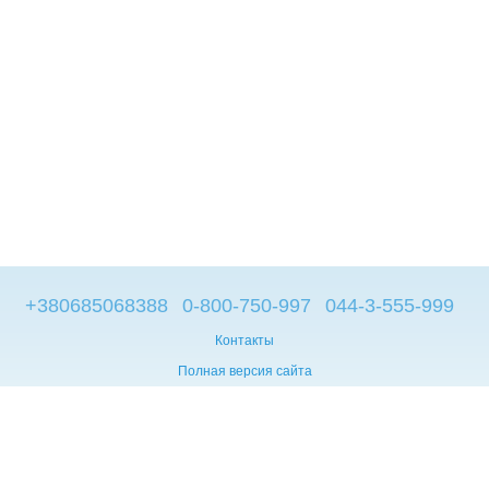
+380685068388
0-800-750-997
044-3-555-999
Контакты
Полная версия сайта
© 2014—2026
Брендовые компьютеры из Европы
Укр