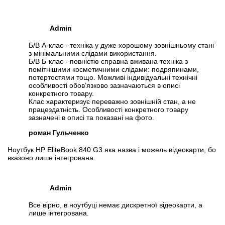
Admin
Б/В А-клас - техніка у дуже хорошому зовнішньому стані
з мінімальними слідами використання.
Б/В Б-клас - повністю справна вживана техніка з
помітнішими косметичними слідами: подряпинами,
потертостями тощо. Можливі індивідуальні технічні
особливості обов’язково зазначаються в описі
конкретного товару.
Клас характеризує переважно зовнішній стан, а не
працездатність. Особливості конкретного товару
зазначені в описі та показані на фото.
роман Гульченко
Ноутбук HP EliteBook 840 G3 яка назва і можель відеокарти, бо
вказоно лише інтегрована.
Admin
Все вірно, в ноутбуці немає дискретної відеокарти, а
лише інтегрована.