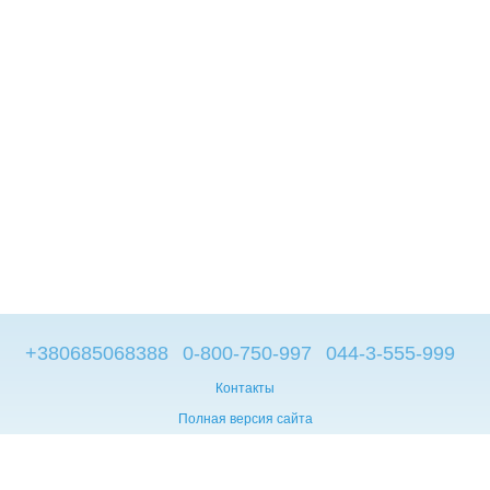
+380685068388
0-800-750-997
044-3-555-999
Контакты
Полная версия сайта
© 2014—2026
Брендовые компьютеры из Европы