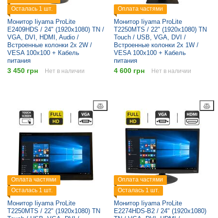
Осталась 1 шт.
Оплата частями
Монитор Iiyama ProLite
Монитор Iiyama ProLite
E2409HDS / 24" (1920x1080) TN /
T2250MTS / 22" (1920x1080) TN
VGA, DVI, HDMI, Audio /
Touch / USB, VGA, DVI /
Встроенные колонки 2x 2W /
Встроенные колонки 2x 1W /
VESA 100x100 + Кабель
VESA 100x100 + Кабель
питания
питания
3 450 грн
4 600 грн
Нет в наличии
Нет в наличии
Оплата частями
Оплата частями
Осталась 1 шт.
Осталась 1 шт.
Монитор Iiyama ProLite
Монитор Iiyama ProLite
T2250MTS / 22" (1920x1080) TN
E2274HDS-B2 / 24" (1920x1080)