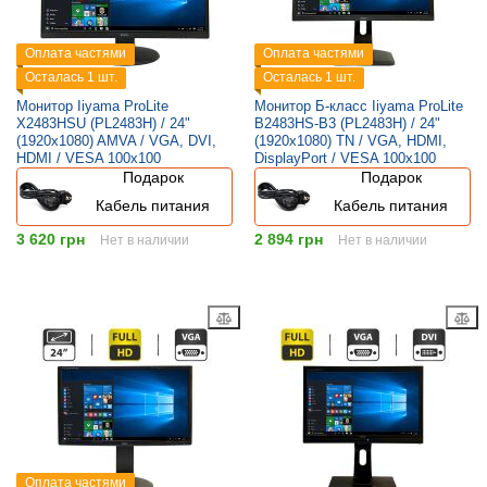
Оплата частями
Оплата частями
Осталась 1 шт.
Осталась 1 шт.
Монитор Iiyama ProLite
Монитор Б-класс Iiyama ProLite
X2483HSU (PL2483H) / 24"
B2483HS-B3 (PL2483H) / 24"
(1920x1080) AMVA / VGA, DVI,
(1920x1080) TN / VGA, HDMI,
HDMI / VESA 100x100
DisplayPort / VESA 100x100
Подарок
Подарок
Кабель питания
Кабель питания
3 620 грн
2 894 грн
Нет в наличии
Нет в наличии
Оплата частями