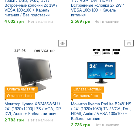
Touch / USB, VGA, DVI /
TN / VGA, DVI, HDMI /
Встроенные колонки 2x 1W /
Встроенные колонки 2x 2W /
VESA 100x100 + Кабель
VESA 100x100 + Кабель
питания / Без подставки
питания
4 032 грн
2 569 грн
Нет в наличии
Нет в наличии
Оплата частями
Оплата частями
Осталась 1 шт.
Осталась 1 шт.
Монитор Iiyama XB2485WSU /
Монитор Iiyama ProLite B2481HS
24" (1920x1200) IPS / VGA, DP,
/ 24" (1920x1080) TN / VGA, DVI,
DVI, Audio + Кабель питания
HDMI, Audio / VESA 100x100 +
Кабель питания
2 783 грн
Нет в наличии
2 736 грн
Нет в наличии