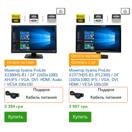
Оплата частями
Оплата частями
Осталась 1 шт.
Монитор Iiyama ProLite
Монитор Iiyama ProLite
X2380HS-B1 / 24" (1920x1080)
X2377HDS-B1 (PL2300) / 24"
AH-IPS / VGA, DVI, HDMI, Audio
(1920x1080) IPS / VGA, DVI,
/ VESA 100x100
HDMI / VESA 100x100
Подарок
Подарок
Кабель питания
Кабель питания
3 394 грн
3 507 грн
Купить
Купить