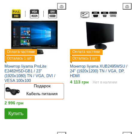
Оплата частями
Оплата частями
Осталась 1 шт.
Осталась 1 шт.
Монитор Iiyama ProLite
Монитор Iiyama XUB2495WSU /
E2482HSD-GB1 / 23"
24" (1920x1200) TN / VGA, DP,
(1920x1080) TN / VGA, DVI /
HDMI
VESA 100x100
4 113 грн
Нет в наличии
Подарок
Кабель питания
2 996 грн
Купить