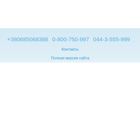
+380685068388
0-800-750-997
044-3-555-999
Контакты
Полная версия сайта
© 2014—2026
Брендовые компьютеры из Европы
Укр
Мова сайту:
UA
RU