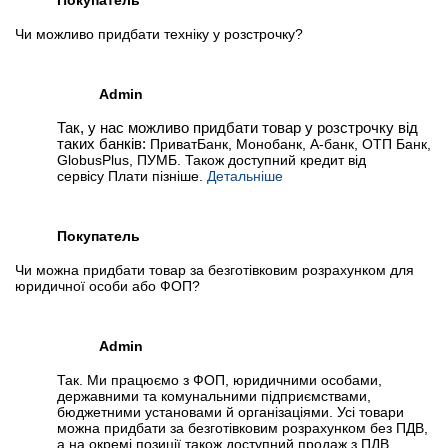
Чи можливо придбати техніку у розстрочку?
📧
Запрос оптовой цены
Отслеживать в Instagram
Отслеживать на Facebook
Admin
Так, у нас можливо придбати товар у розстрочку від
таких банків:
ПриватБанк, Монобанк, А-банк, ОТП Банк,
GlobusPlus, ПУМБ. Також доступний кредит від
сервісу Плати пізніше.
Детальніше
Покупатель
Чи можна придбати товар за безготівковим розрахунком для
юридичної особи або ФОП?
Admin
Так. Ми працюємо з ФОП, юридичними особами,
державними та комунальними підприємствами,
бюджетними установами й організаціями. Усі товари
можна придбати за безготівковим розрахунком без ПДВ,
а на окремі позиції також доступний продаж з ПДВ.