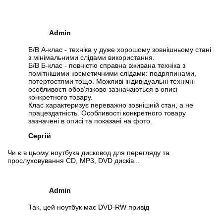
Admin
Б/В А-клас - техніка у дуже хорошому зовнішньому стані
з мінімальними слідами використання.
Б/В Б-клас - повністю справна вживана техніка з
помітнішими косметичними слідами: подряпинами,
потертостями тощо. Можливі індивідуальні технічні
особливості обов’язково зазначаються в описі
конкретного товару.
Клас характеризує переважно зовнішній стан, а не
працездатність. Особливості конкретного товару
зазначені в описі та показані на фото.
Сергій
Чи є в цьому ноутбука дисковод для перегляду та
прослуховування CD, MP3, DVD дисків...
Admin
Так, цей ноутбук має DVD-RW привід