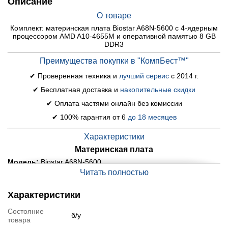
Описание
О товаре
Комплект: материнская плата Biostar A68N-5600 с 4-ядерным
процессором AMD A10-4655M и оперативной памятью 8 GB
DDR3
Преимущества покупки в "КомпБест™"
✔ Проверенная техника и
лучший сервис
с 2014 г.
✔ Бесплатная доставка и
накопительные скидки
✔ Оплата частями онлайн без комиссии
✔ 100% гарантия от 6
до 18 месяцев
Характеристики
Материнская плата
Модель:
Biostar A68N-5600
Читать полностью
Форм-фактор:
MiniATX
Сокет:
FP2
Характеристики
Память:
DDR3
Количество слотов памяти:
2
Состояние
б/у
товара
Чипсет:
AMD A68H