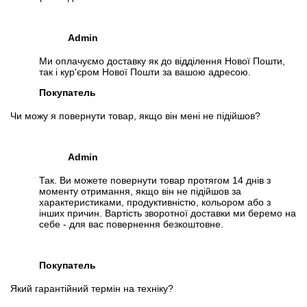
Оперативная память
Admin
Тип:
DDR3
Объем:
8 GB (2x 4 GB)
Ми оплачуємо доставку як до відділення Нової Пошти,
так і кур'єром Нової Пошти за вашою адресою.
Состояние:
б/у (класс А: хорошее состояние; без дефектов;
на корпусе могут быть следы обычного использования)
Покупатель
Особенности
Чи можу я повернути товар, якщо він мені не підійшов?
Питание 24-pin + 4-pin (CPU)
Комплект поставки
Admin
1. Материнская плата
Так. Ви можете повернути товар протягом 14 днів з
2. Процессор
моменту отримання, якщо він не підійшов за
3. Оперативная память
характеристиками, продуктивністю, кольором або з
4. Кулер (BOX)
інших причин. Вартість зворотної доставки ми беремо на
себе - для вас повернення безкоштовне.
5. Задняя заглушка
Модификации
Покупатель
Возможна модификация:
Який гарантійний термін на техніку?
1.
Увеличение объёма RAM
;