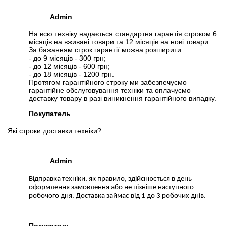
2.
Увеличение размера HDD
или
добавление SSD
.
Вы можете расширить срок гарантии на
3, 6 или 12 мес
.
Admin
Для этого добавьте в корзину соответствующую позицию с
На всю техніку надається стандартна гарантія строком 6
раздела
"Аксессуары"
вместе с основным товаром.
місяців на вживані товари та 12 місяців на нові товари.
За бажанням строк гарантії можна розширити:
- до 9 місяців - 300 грн;
Спецификация, тесты и технические отчеты
- до 12 місяців - 600 грн;
Спецификация процессора:
AMD A10-4655M
- до 18 місяців - 1200 грн.
Протягом гарантійного строку ми забезпечуємо
Тестирование процессора:
AMD A10-4655M
гарантійне обслуговування техніки та оплачуємо
доставку товару в разі виникнення гарантійного випадку.
Видеообзоры
Покупатель
Які строки доставки техніки?
Admin
Відправка техніки, як правило, здійснюється в день
оформлення замовлення або не пізніше наступного
робочого дня. Доставка займає від 1 до 3 робочих днів.
Покупатель