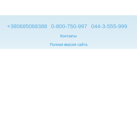
+380685068388
0-800-750-997
044-3-555-999
Контакты
Полная версия сайта
© 2014—2026
Брендовые компьютеры из Европы
Укр
Мова сайту:
UA
RU