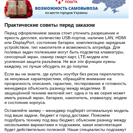
Практические советы перед заказом
Перед оформлением заказа стоит уточнить разрешение и
яркость дисплея, количество USB-портов, наличие LAN, HDMI
или DisplayPort, состояние батареи, комплектацию зарядным
устройством, тип накопителя и возможность апгрейда. Для
полевых задач полезными могут быть подсветка клавиатуры,
сенсорный экран, сканер смарт-карт, LTE-модем или
усиленная защита разъёмов. Не все эти функции нужны
каждому, но лучше обсудить их до покупки.
Если вы не знаете, где купить ноутбук без риска переплатить
за ненужные характеристики, обращайте внимание на
прозрачность описания, гарантию, тестирование и готовность
менеджера объяснить разницу между моделями. В
защищённой технике мелочей нет: одна и та же серия может
иметь разный экран, батарею, накопитель, клавиатуру, модем
и состояние корпуса.
Оставляйте заявку – менеджер подберёт оптимальную модель
под ваши задачи, бюджет и город доставки. Поможем
подобрать технику под ваш бюджет, объясним разницу между
несколькими вариантами и подскажем, какая комплектация
будет действительно полезной. Наши специалисты подскажут