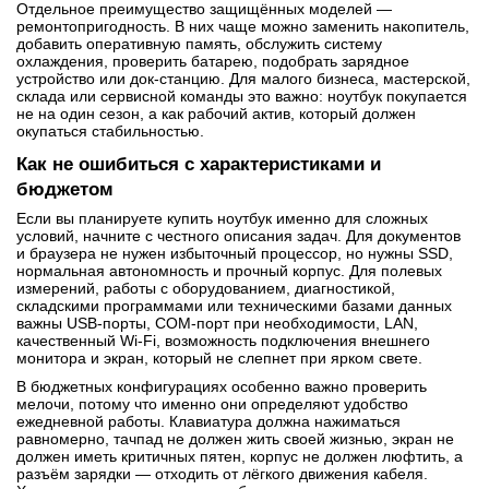
Отдельное преимущество защищённых моделей —
ремонтопригодность. В них чаще можно заменить накопитель,
добавить оперативную память, обслужить систему
охлаждения, проверить батарею, подобрать зарядное
устройство или док-станцию. Для малого бизнеса, мастерской,
склада или сервисной команды это важно: ноутбук покупается
не на один сезон, а как рабочий актив, который должен
окупаться стабильностью.
Как не ошибиться с характеристиками и
бюджетом
Если вы планируете купить ноутбук именно для сложных
условий, начните с честного описания задач. Для документов
и браузера не нужен избыточный процессор, но нужны SSD,
нормальная автономность и прочный корпус. Для полевых
измерений, работы с оборудованием, диагностикой,
складскими программами или техническими базами данных
важны USB-порты, COM-порт при необходимости, LAN,
качественный Wi‑Fi, возможность подключения внешнего
монитора и экран, который не слепнет при ярком свете.
В бюджетных конфигурациях особенно важно проверить
мелочи, потому что именно они определяют удобство
ежедневной работы. Клавиатура должна нажиматься
равномерно, тачпад не должен жить своей жизнью, экран не
должен иметь критичных пятен, корпус не должен люфтить, а
разъём зарядки — отходить от лёгкого движения кабеля.