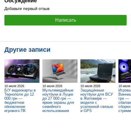
Обсуждение
Добавьте первый отзыв
Написать
Другие записи
10 июля 2026
10 июля 2026
10 июля 2026
10 июля
Б/У видеокарты в
Мультимедийные
Защищённые
Игровы
Тернополе до 12
ноутбуки в Луцке
ноутбуки для ВСУ
Винниц
000 грн —
до 27 000 грн —
в Житомире —
грн —
бюджетное
яркие экраны для
модели с
сбала
обновление
семейного
усиленной связью
сборки
игрового ПК
использования
и GPS
стриме