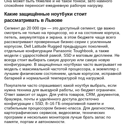
Она может быть тяжелее и не такой тонкой, зато намного
спокойнее переносит ежедневную рабочую нагрузку.
Какие защищённые ноутбуки стоит
рассматривать в Львове
Сегмент до 20 000 грн — это доступный сегмент, где важно
смотреть не только на процессор, но и на состояние корпуса,
петель, аккумулятора и экрана. в этом бюджете чаще всего
рассматривают проверенные бизнес-серии с усиленным
корпусом, Dell Latitude Rugged предыдущих поколений,
отдельные конфигурации Panasonic Toughbook, а также
модели с ударостойкой рамой, SSD и матовым дисплеем. Не
всегда стоит выбирать самую дорогую или самую новую
конфигурацию. В защищённых ноутбуках часто выигрывает не
модель с максимальной частотой процессора, а экземпляр с
лучшим физическим состоянием, целым корпусом, исправной
батареей и нормальной температурой под нагрузкой.
Покупатели часто спрашивают, какой ноутбук выбрать, если
нужна техника для выездной работы, но бюджет ограничен.
Ответ зависит от задач. Для учёта товаров, CRM, документов,
браузера, почты и удалённого доступа достаточно
конфигурации с SSD, 8–16 ГБ оперативной памяти и
стабильным процессором бизнес-класса. Для диагностики,
картографических сервисов, видеосвязи, технических
программ и нескольких мониторов лучше брать запас по
памяти, портам и автономности.