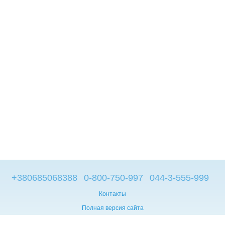
+380685068388
0-800-750-997
044-3-555-999
Контакты
Полная версия сайта
© 2014—2026