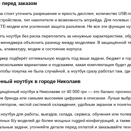
 перед заказом
 стоит уточнить разрешение и яркость дисплея, количество USB-по
тройством, тип накопителя и возможность апгрейда. Для полевых 
 LTE-модем или усиленная защита разъёмов. Не все эти функции ну
пить ноутбук без риска переплатить за ненужные характеристики, 
ь менеджера объяснить разницу между моделями. В защищённой тех
ь, клавиатуру, модем и состояние корпуса.
джер подберёт оптимальную модель под ваши задачи, бюджет и гор
есколькими вариантами и подскажем, какая комплектация будет д
тобы покупка не была случайной, а ноутбук сразу работал там, где
нный ноутбук в городе Николаев
ищённый ноутбук в Николаеве от 40 000 грн — это баланс прочност
ием бренда или самыми высокими цифрами в описании. Лучше выб
лятором, чистой системой охлаждения, удобным экраном и понятн
ноутбук для работы, выездов, склада, сервиса, обучения или поле
упных б/у моделей до более мощных rugged-конфигураций, а также 
ьные задачи, уточняйте детали перед оплатой и заказывайте техни