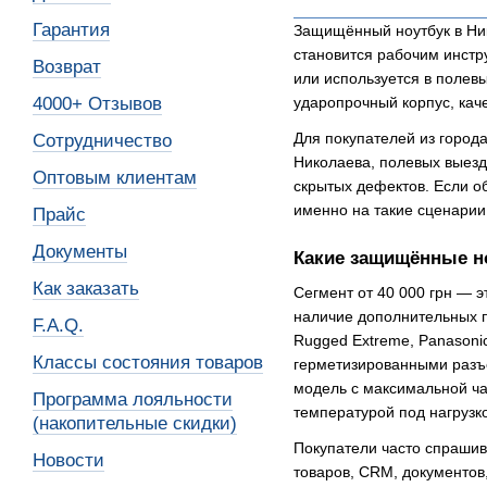
Гарантия
Защищённый ноутбук в Ник
становится рабочим инстр
Возврат
или используется в полев
4000+ Отзывов
ударопрочный корпус, каче
Для покупателей из города
Сотрудничество
Николаева, полевых выезд
Оптовым клиентам
скрытых дефектов. Если о
именно на такие сценарии
Прайс
Документы
Какие защищённые но
Как заказать
Сегмент от 40 000 грн — э
наличие дополнительных по
F.A.Q.
Rugged Extreme, Panasoni
Классы состояния товаров
герметизированными разъё
модель с максимальной ча
Программа лояльности
температурой под нагрузк
(накопительные скидки)
Покупатели часто спрашива
Новости
товаров, CRM, документов