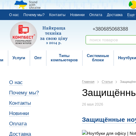
О нас
Почему мы?
Контакты
Новинки
Оплата
Доставка
Еще
+380685068388
Типы
Системные
Услуги
Опт
Ноутбук
ии
компьютеров
блоки
О нас
Главная
Статьи
Защищённы
Защищённые
Почему мы?
Контакты
26 мая 2026
Новинки
Защищённые ноут
Оплата
Доставка