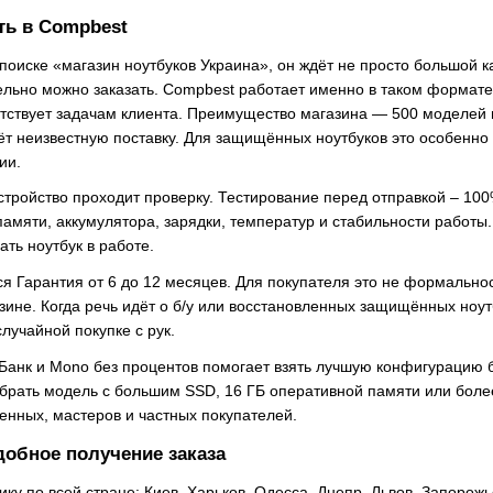
ть в Compbest
 поиске «магазин ноутбуков Украина», он ждёт не просто большой 
тельно можно заказать. Compbest работает именно в таком формате
етствует задачам клиента. Преимущество магазина — 500 моделей в
ёт неизвестную поставку. Для защищённых ноутбуков это особенно 
ии.
тройство проходит проверку. Тестирование перед отправкой – 100%
памяти, аккумулятора, зарядки, температур и стабильности работы
ать ноутбук в работе.
я Гарантия от 6 до 12 месяцев. Для покупателя это не формальност
ине. Когда речь идёт о б/у или восстановленных защищённых ноутб
лучайной покупке с рук.
Банк и Mono без процентов помогает взять лучшую конфигурацию бе
ыбрать модель с большим SSD, 16 ГБ оперативной памяти или боле
енных, мастеров и частных покупателей.
удобное получение заказа
ку по всей стране: Киев, Харьков, Одесса, Днепр, Львов, Запорож