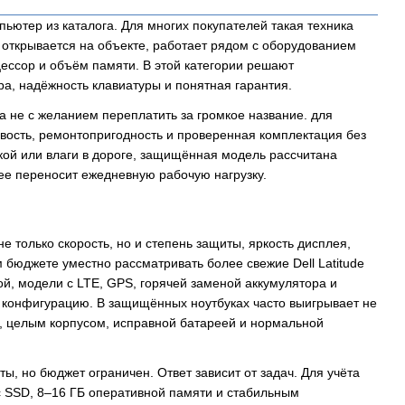
ьютер из каталога. Для многих покупателей такая техника
 открывается на объекте, работает рядом с оборудованием
цессор и объём памяти. В этой категории решают
ра, надёжность клавиатуры и понятная гарантия.
 а не с желанием переплатить за громкое название. для
вость, ремонтопригодность и проверенная комплектация без
кой или влаги в дороге, защищённая модель рассчитана
нее переносит ежедневную рабочую нагрузку.
е только скорость, но и степень защиты, яркость дисплея,
м бюджете уместно рассматривать более свежие Dell Latitude
й, модели с LTE, GPS, горячей заменой аккумулятора и
 конфигурацию. В защищённых ноутбуках часто выигрывает не
, целым корпусом, исправной батареей и нормальной
ы, но бюджет ограничен. Ответ зависит от задач. Для учёта
 с SSD, 8–16 ГБ оперативной памяти и стабильным