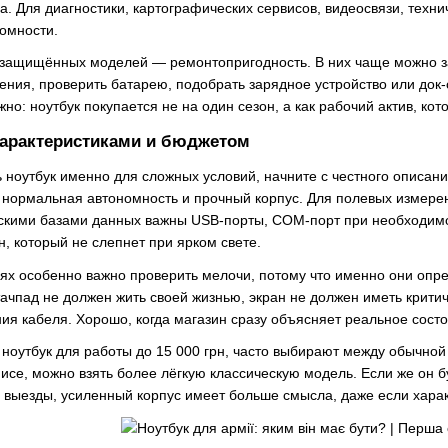
а. Для диагностики, картографических сервисов, видеосвязи, техн
номности.
защищённых моделей — ремонтопригодность. В них чаще можно за
ения, проверить батарею, подобрать зарядное устройство или док-
но: ноутбук покупается не на один сезон, а как рабочий актив, ко
характеристиками и бюджетом
ь ноутбук именно для сложных условий, начните с честного описан
 нормальная автономность и прочный корпус. Для полевых измерен
кими базами данных важны USB-порты, COM-порт при необходимос
, который не слепнет при ярком свете.
х особенно важно проверить мелочи, потому что именно они опр
ачпад не должен жить своей жизнью, экран не должен иметь крити
ния кабеля. Хорошо, когда магазин сразу объясняет реальное сост
 ноутбук для работы до 15 000 грн, часто выбирают между обычн
фисе, можно взять более лёгкую классическую модель. Если же он бу
 выезды, усиленный корпус имеет больше смысла, даже если харак