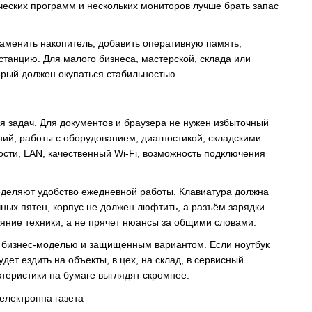
ических программ и нескольких мониторов лучше брать запас
менить накопитель, добавить оперативную память,
станцию. Для малого бизнеса, мастерской, склада или
торый должен окупаться стабильностью.
ия задач. Для документов и браузера не нужен избыточный
ий, работы с оборудованием, диагностикой, складскими
ти, LAN, качественный Wi‑Fi, возможность подключения
еделяют удобство ежедневной работы. Клавиатура должна
чных пятен, корпус не должен люфтить, а разъём зарядки —
ояние техники, а не прячет нюансы за общими словами.
ой бизнес-моделью и защищённым вариантом. Если ноутбук
дет ездить на объекты, в цех, на склад, в сервисный
теристики на бумаге выглядят скромнее.