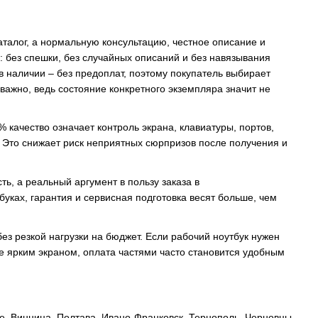
каталог, а нормальную консультацию, честное описание и
: без спешки, без случайных описаний и без навязывания
 наличии – без предоплат, поэтому покупатель выбирает
важно, ведь состояние конкретного экземпляра значит не
 качество означает контроль экрана, клавиатуры, портов,
. Это снижает риск неприятных сюрпризов после получения и
ь, а реальный аргумент в пользу заказа в
уках, гарантия и сервисная подготовка весят больше, чем
з резкой нагрузки на бюджет. Если рабочий ноутбук нужен
е ярким экраном, оплата частями часто становится удобным
ье, Винница, Полтава, Ивано-Франковск, Тернополь, Черновцы,