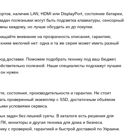
ртов, наличие LAN, HDMI или DisplayPort, состояние батареи,
задач полезными могут быть подсветка клавиатуры, сенсорный
жны каждому, но лучше обсудить их до покупки.
обращайте внимание на прозрачность описания, гарантию,
нике мелочей нет: одна и та же серия может иметь разный
од доставки. Поможем подобрать технику под ваш бюджет,
ействительно полезной. Наши специалисты подскажут лучшее
 он нужен.
и, состояния, производительности и гарантии. Не стоит
рать проверенный экземпляр с SSD, достаточным объёмом
ыми условиями сервиса.
вых задач без лишней суеты. В каталоге есть решения для
ПК, мониторы и другая техника для дома и бизнеса.
ку с проверкой, гарантией и быстрой доставкой по Украине.