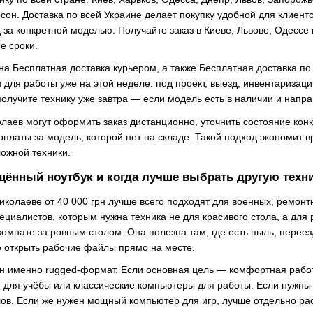
сон. Доставка по всей Украине делает покупку удобной для клиенто
д за конкретной моделью. Получайте заказ в Киеве, Львове, Одессе
е сроки.
на Бесплатная доставка курьером, а также Бесплатная доставка по
н для работы уже на этой неделе: под проект, выезд, инвентаризац
олучите технику уже завтра — если модель есть в наличии и напра
лаев могут оформить заказ дистанционно, уточнить состояние конк
доплаты за модель, которой нет на складе. Такой подход экономит
ложной техники.
щённый ноутбук и когда лучше выбрать другую техн
колаеве от 40 000 грн лучше всего подходят для военных, ремонт
пециалистов, которым нужна техника не для красивого стола, а для
комнате за ровным столом. Она полезна там, где есть пыль, перее
 открыть рабочие файлы прямо на месте.
н именно rugged-формат. Если основная цель — комфортная работ
 для учёбы или классические компьютеры для работы. Если нужны 
ов. Если же нужен мощный компьютер для игр, лучше отдельно ра