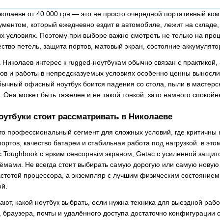
олаеве от 40 000 грн — это не просто очередной портативный комп
ументом, который ежедневно ездит в автомобиле, лежит на складе,
ых условиях. Поэтому при выборе важно смотреть не только на про
ство петель, защита портов, матовый экран, состояние аккумулято
 Николаев интерес к rugged-ноутбукам обычно связан с практикой,
ов и работы в непредсказуемых условиях особенно ценны выносли
бычный офисный ноутбук боится падения со стола, пыли в мастерс
. Она может быть тяжелее и не такой тонкой, зато намного спокой
утбуки стоит рассматривать в Николаеве
то профессиональный сегмент для сложных условий, где критичны н
ртов, качество батареи и стабильная работа под нагрузкой. в это
c Toughbook с ярким сенсорным экраном, Getac с усиленной защито
мами. Не всегда стоит выбирать самую дорогую или самую новую
стотой процессора, а экземпляр с лучшим физическим состоянием
ой.
ют, какой ноутбук выбрать, если нужна техника для выездной работ
, браузера, почты и удалённого доступа достаточно конфигурации