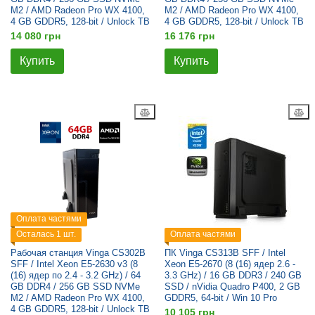
M2 / AMD Radeon Pro WX 4100,
M2 / AMD Radeon Pro WX 4100,
4 GB GDDR5, 128-bit / Unlock TB
4 GB GDDR5, 128-bit / Unlock TB
14 080 грн
16 176 грн
Купить
Купить
Оплата частями
Осталась 1 шт.
Оплата частями
Рабочая станция Vinga CS302B
ПК Vinga CS313B SFF / Intel
SFF / Intel Xeon E5-2630 v3 (8
Xeon E5-2670 (8 (16) ядер 2.6 -
(16) ядер по 2.4 - 3.2 GHz) / 64
3.3 GHz) / 16 GB DDR3 / 240 GB
GB DDR4 / 256 GB SSD NVMe
SSD / nVidia Quadro P400, 2 GB
M2 / AMD Radeon Pro WX 4100,
GDDR5, 64-bit / Win 10 Pro
4 GB GDDR5, 128-bit / Unlock TB
10 105 грн