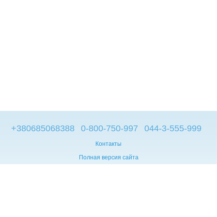
+380685068388
0-800-750-997
044-3-555-999
Контакты
Полная версия сайта
© 2014—2026
Брендовые компьютеры из Европы
Укр