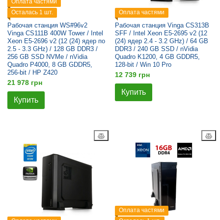
Оплата частями
Осталась 1 шт.
Оплата частями
Рабочая станция WS#96v2
Рабочая станция Vinga CS313B
Vinga CS111B 400W Tower / Intel
SFF / Intel Xeon E5-2695 v2 (12
Xeon E5-2696 v2 (12 (24) ядер по
(24) ядер 2.4 - 3.2 GHz) / 64 GB
2.5 - 3.3 GHz) / 128 GB DDR3 /
DDR3 / 240 GB SSD / nVidia
256 GB SSD NVMe / nVidia
Quadro K1200, 4 GB GDDR5,
Quadro P4000, 8 GB GDDR5,
128-bit / Win 10 Pro
256-bit / HP Z420
12 739 грн
21 978 грн
Купить
Купить
Оплата частями