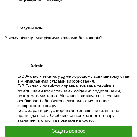
Покупатель
У чому різниця між різними класами б/в товарів?
Admin
Б/В А-клас - техніка у дуже хорошому зовнішньому стані
з мінімальними слідами використання.
Б/В Б-клас - повністю справна вживана техніка з
помітнішими косметичними слідами: подряпинами,
потертостями тощо. Можливі індивідуальні технічні
особливості обов’язково зазначаються в описі
конкретного товару.
Клас характеризує переважно зовнішній стан, а не
працездатність. Особливості конкретного товару
зазначені в описі та показані на фото.
Задать вопрос