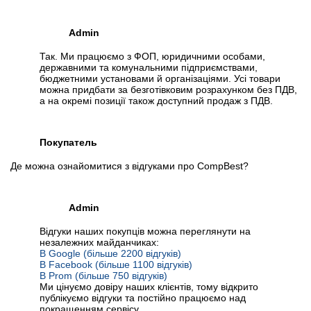
Admin
Так. Ми працюємо з ФОП, юридичними особами,
державними та комунальними підприємствами,
бюджетними установами й організаціями. Усі товари
можна придбати за безготівковим розрахунком без ПДВ,
а на окремі позиції також доступний продаж з ПДВ.
Покупатель
Де можна ознайомитися з відгуками про CompBest?
Admin
Відгуки наших покупців можна переглянути на
незалежних майданчиках:
В Google (більше 2200 відгуків)
В Facebook (більше 1100 відгуків)
В Prom (більше 750 відгуків)
Ми цінуємо довіру наших клієнтів, тому відкрито
публікуємо відгуки та постійно працюємо над
покращенням сервісу.