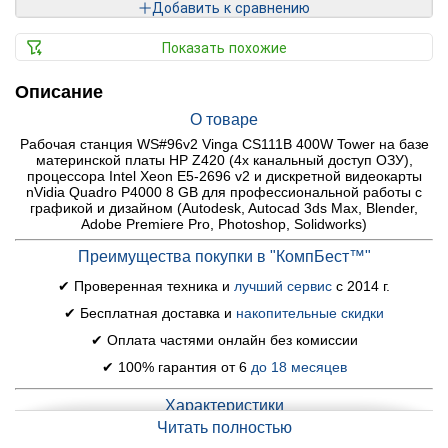
Добавить к сравнению
Показать похожие
Описание
О товаре
Рабочая станция WS#96v2 Vinga CS111B 400W Tower на базе
материнской платы HP Z420 (4х канальный доступ ОЗУ),
процессора Intel Xeon E5-2696 v2 и дискретной видеокарты
nVidia Quadro P4000 8 GB для профессиональной работы с
графикой и дизайном (Autodesk, Autocad 3ds Max, Blender,
Adobe Premiere Pro, Photoshop, Solidworks)
Преимущества покупки в "КомпБест™"
✔ Проверенная техника и
лучший сервис
с 2014 г.
✔ Бесплатная доставка и
накопительные скидки
✔ Оплата частями онлайн без комиссии
✔ 100% гарантия от 6
до 18 месяцев
Характеристики
Читать полностью
Модель:
WS#96v2 Vinga CS111B 400W Tower