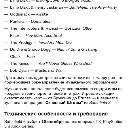
Limp Bizkit —
Making Love to Morgan Wallen
Limp Bizkit & Henry Jackman —
Battlefield: The After-Party
Godsmack —
Awake
Pantera —
Domination
The Interrupters ft. Rancid —
Got Each Other
Filter —
Hey Man, Nice Shot
The Prodigy —
Invaders Must Die
Dr. Dre & Snoop Dogg —
Nuthin’ But a G Thang
Chalk —
Pain
The Kinison —
You’ll Never Guess Who Died
Bob Dylan —
Masters of War
При этом лишь один трек из списка относится к жанру реп, что
подчёркивает рок-направление музыкального оформления.
Музыкальное наполнение будет использовано внутри игры на
«радио» в транспорте, а также в титрах. Игровые локации
охватят девять карт — от Бруклина до Египта — и вернётся
культовая операция
“Огненный Шторм”
из
Battlefield 3
.
Технические особенности и требования
Battlefield 6 выйдет
10 октября
на платформах ПК, PlayStation
5 и Xbox Series.