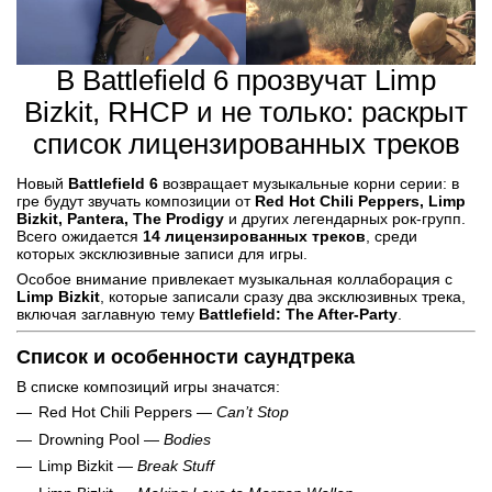
В Battlefield 6 прозвучат Limp
Bizkit, RHCP и не только: раскрыт
список лицензированных треков
Новый
Battlefield 6
возвращает музыкальные корни серии: в
грe будут звучать композиции от
Red Hot Chili Peppers, Limp
Bizkit, Pantera, The Prodigy
и других легендарных рок-групп.
Всего ожидается
14 лицензированных треков
, среди
которых эксклюзивные записи для игры.
Особое внимание привлекает музыкальная коллаборация с
Limp Bizkit
, которые записали сразу два эксклюзивных трека,
включая заглавную тему
Battlefield: The After-Party
.
Список и особенности саундтрека
В списке композиций игры значатся:
Red Hot Chili Peppers —
Can’t Stop
Drowning Pool —
Bodies
Limp Bizkit —
Break Stuff