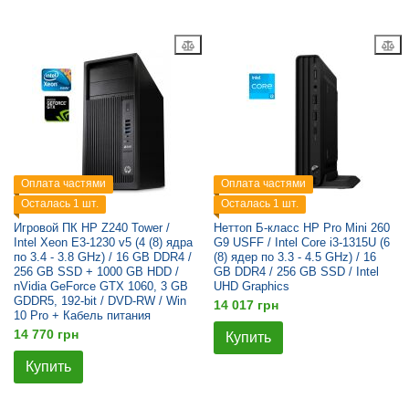
Оплата частями
Оплата частями
Осталась 1 шт.
Осталась 1 шт.
Игровой ПК HP Z240 Tower /
Неттоп Б-класс HP Pro Mini 260
Intel Xeon E3-1230 v5 (4 (8) ядра
G9 USFF / Intel Core i3-1315U (6
по 3.4 - 3.8 GHz) / 16 GB DDR4 /
(8) ядер по 3.3 - 4.5 GHz) / 16
256 GB SSD + 1000 GB HDD /
GB DDR4 / 256 GB SSD / Intel
nVidia GeForce GTX 1060, 3 GB
UHD Graphics
GDDR5, 192-bit / DVD-RW / Win
14 017 грн
10 Pro + Кабель питания
14 770 грн
Купить
Купить