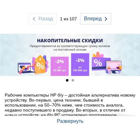
Назад
Вперед
1 из 107
Рабочие компьютеры HP б/у – достойная альтернатива новому
устройству. Во-первых, цена техники, бывшей в
использовании, на 50–70% ниже, чем стоимость аналога,
недавно поступившего в продажу. Во-вторых, в отличие от
новых устройств, на б/у PC установлено программное
обеспечение, и они полностью готовы к работе сразу после
Развернуть
покупки. В-третьих, техника, бывшая в использовании, не
имеет заводского брака и скрытых дефектов. В-четвертых, б/у
ПК Hewlett Packard для работы характеризуются эталонным
качеством сборки. После покупки пользователь сможет