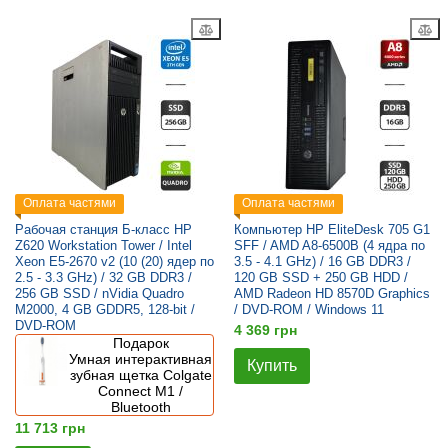
Оплата частями
Оплата частями
Рабочая станция Б-класс HP
Компьютер HP EliteDesk 705 G1
Z620 Workstation Tower / Intel
SFF / AMD A8-6500B (4 ядра по
Xeon E5-2670 v2 (10 (20) ядер по
3.5 - 4.1 GHz) / 16 GB DDR3 /
2.5 - 3.3 GHz) / 32 GB DDR3 /
120 GB SSD + 250 GB HDD /
256 GB SSD / nVidia Quadro
AMD Radeon HD 8570D Graphics
M2000, 4 GB GDDR5, 128-bit /
/ DVD-ROM / Windows 11
DVD-ROM
4 369 грн
Подарок
Умная интерактивная
Купить
зубная щетка Colgate
Connect M1 /
Bluetooth
11 713 грн