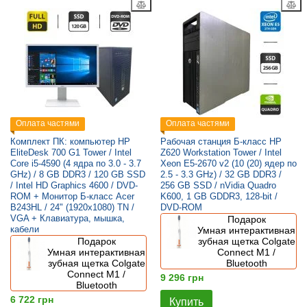
Оплата частями
Оплата частями
Комплект ПК: компьютер HP
Рабочая станция Б-класс HP
EliteDesk 700 G1 Tower / Intel
Z620 Workstation Tower / Intel
Core i5-4590 (4 ядра по 3.0 - 3.7
Xeon E5-2670 v2 (10 (20) ядер по
GHz) / 8 GB DDR3 / 120 GB SSD
2.5 - 3.3 GHz) / 32 GB DDR3 /
/ Intel HD Graphics 4600 / DVD-
256 GB SSD / nVidia Quadro
ROM + Монитор Б-класс Acer
K600, 1 GB GDDR3, 128-bit /
B243HL / 24" (1920x1080) TN /
DVD-ROM
VGA + Клавиатура, мышка,
Подарок
кабели
Умная интерактивная
Подарок
зубная щетка Colgate
Умная интерактивная
Connect M1 /
зубная щетка Colgate
Bluetooth
Connect M1 /
9 296 грн
Bluetooth
6 722 грн
Купить