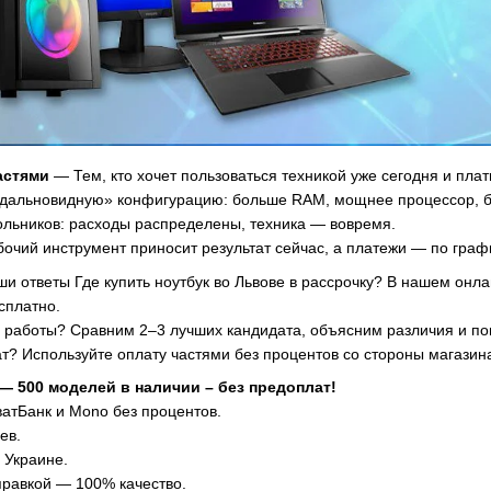
астями
— Тем, кто хочет пользоваться техникой уже сегодня и плат
 «дальновидную» конфигурацию: больше RAM, мощнее процессор, б
льников: расходы распределены, техника — вовремя.
чий инструмент приносит результат сейчас, а платежи — по граф
и ответы Где купить ноутбук во Львове в рассрочку? В нашем онл
сплатно.
я работы? Сравним 2–3 лучших кандидата, объясним различия и п
ат? Используйте оплату частями без процентов со стороны магази
 500 моделей в наличии – без предоплат!
атБанк и Mono без процентов.
ев.
 Украине.
равкой — 100% качество.