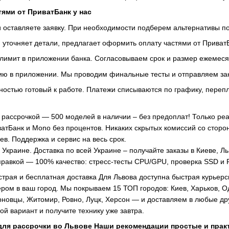
тями от ПриватБанк у нас
и оставляете заявку. При необходимости подберем альтернативы п
 уточняет детали, предлагает оформить оплату частями от Приват
лимит в приложении банка. Согласовываем срок и размер ежемеся
ю в приложении. Мы проводим финальные тесты и отправляем зака
ностью готовый к работе. Платежи списываются по графику, переп
с рассрочкой — 500 моделей в наличии – без предоплат! Только ре
атБанк и Mono без процентов. Никаких скрытых комиссий со сторо
в. Поддержка и сервис на весь срок.
Украине. Доставка по всей Украине – получайте заказы в Киеве, Ль
равкой — 100% качество: стресс-тесты CPU/GPU, проверка SSD и R
страя и бесплатная доставка Для Львова доступна быстрая курьерс
ром в ваш город. Мы покрываем 15 ТОП городов: Киев, Харьков, О
рновцы, Житомир, Ровно, Луцк, Херсон — и доставляем в любые д
вой вариант и получите технику уже завтра.
для рассрочки во Львове Наши рекомендации простые и прак