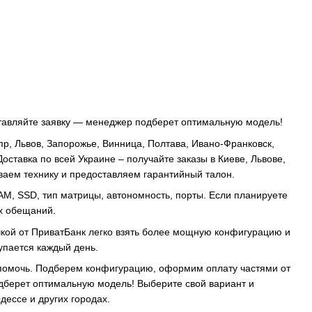
тавляйте заявку — менеджер подберет оптимальную модель!
епр, Львов, Запорожье, Винница, Полтава, Ивано-Франковск,
оставка по всей Украине – получайте заказы в Киеве, Львове,
ваем технику и предоставляем гарантийный талон.
AM, SSD, тип матрицы, автономность, порты. Если планируете
ых обещаний.
очкой от ПриватБанк легко взять более мощную конфигурацию и
купается каждый день.
ы помочь. Подберем конфигурацию, оформим оплату частями от
дберет оптимальную модель! Выберите свой вариант и
дессе и других городах.