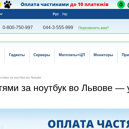
Рус
Укр
0-800-750-997
044-3-555-999
Перезвонить вам?
и
Гаджеты
Серверы
Матплаты+ЦП
Мониторы
При
стями за ноутбук во Львове
тями за ноутбук во Львове — 