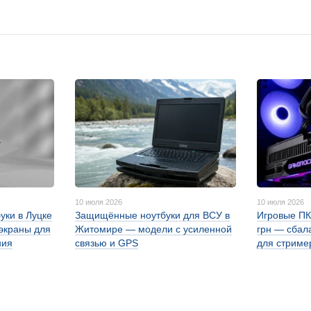
10 июля 2026
10 июля 2026
уки в Луцке
Защищённые ноутбуки для ВСУ в
Игровые ПК
 экраны для
Житомире — модели с усиленной
грн — сбал
ния
связью и GPS
для стриме