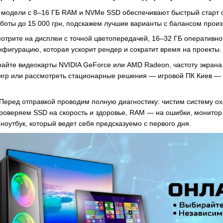
 модели с 8–16 ГБ RAM и NVMe SSD обеспечивают быстрый старт с
аботы до 15 000 грн, подскажем лучшие варианты с балансом произ
отрите на дисплеи с точной цветопередачей, 16–32 ГБ оперативно
нфигурацию, которая ускорит рендер и сократит время на проекты.
райте видеокарты NVIDIA GeForce или AMD Radeon, частоту экрана 
 игр или рассмотреть стационарные решения — игровой ПК Киев —
 Перед отправкой проводим полную диагностику: чистим систему 
проверяем SSD на скорость и здоровье, RAM — на ошибки, монитор
 ноутбук, который ведет себя предсказуемо с первого дня.