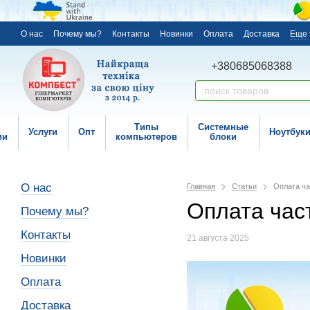
О нас
Почему мы?
Контакты
Новинки
Оплата
Доставка
Еще
+380685068388
Типы
Системные
Услуги
Опт
Ноутбук
ии
компьютеров
блоки
О нас
Главная
Статьи
Оплата ча
Оплата час
Почему мы?
Контакты
21 августа 2025
Новинки
Оплата
Доставка