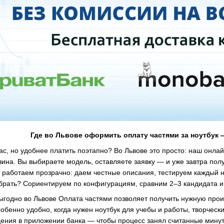
Где во Львове оформить оплату частями за ноутбук 
ас, но удобнее платить поэтапно? Во Львове это просто: наш онла
зина. Вы выбираете модель, оставляете заявку — и уже завтра пол
работаем прозрачно: даем честные описания, тестируем каждый н
ыбрать? Сориентируем по конфигурациям, сравним 2–3 кандидата и
ыгодно во Львове Оплата частями позволяет получить нужную прои
собенно удобно, когда нужен ноутбук для учебы и работы, творчес
ения в приложении банка — чтобы процесс занял считанные минуты