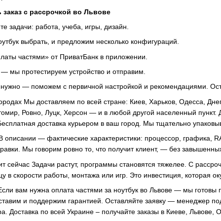
 заказ с рассрочкой во Львове
те задачи: работа, учеба, игры, дизайн.
оутбук выбрать, и предложим несколько конфигураций.
латы частями» от ПриватБанк в приложении.
— мы протестируем устройство и отправим.
 нужно — поможем с первичной настройкой и рекомендациями. Ос
городах Мы доставляем по всей стране: Киев, Харьков, Одесса, Дн
мир, Ровно, Луцк, Херсон — и в любой другой населенный пункт. Д
 Бесплатная доставка курьером в ваш город. Мы тщательно упаковы
 В описании — фактические характеристики: процессор, графика, R
равки. Мы говорим ровно то, что получит клиент, — без завышенн
оит сейчас Задачи растут, программы становятся тяжелее. С расср
цу в скорости работы, монтажа или игр. Это инвестиция, которая о
 Если вам нужна оплата частями за ноутбук во Львове — мы готов
ставим и поддержим гарантией. Оставляйте заявку — менеджер по
ра. Доставка по всей Украине – получайте заказы в Киеве, Львове, О