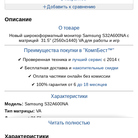
Добавить к сравнению
Описание
О товаре
Новый широкоформатный монитор Samsung S32A600NA с
матрицей 31.5" (2560x1440) VA для работы и игр
Преимущества покупки в "КомпБест™"
✔ Проверенная техника и
лучший сервис
с 2014 г.
✔ Бесплатная доставка и
накопительные скидки
✔ Оплата частями онлайн без комиссии
✔ 100% гарантия от 6
до 18 месяцев
Характеристики
Модель:
Samsung S32A600NA
Тип матрицы:
VA
Диагональ:
31.5"
Читать полностью
Соотношение сторон:
16:9
Разрешение:
2560x1440
Характеристики