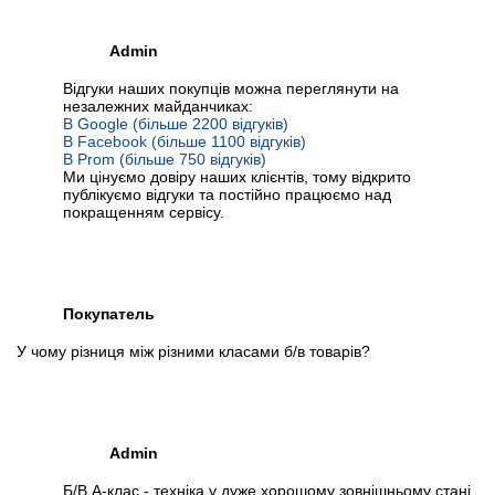
Admin
Відгуки наших покупців можна переглянути на
незалежних майданчиках:
В Google (більше 2200 відгуків)
В Facebook (більше 1100 відгуків)
В Prom (більше 750 відгуків)
Ми цінуємо довіру наших клієнтів, тому відкрито
публікуємо відгуки та постійно працюємо над
покращенням сервісу.
Покупатель
У чому різниця між різними класами б/в товарів?
Admin
Б/В А-клас - техніка у дуже хорошому зовнішньому стані