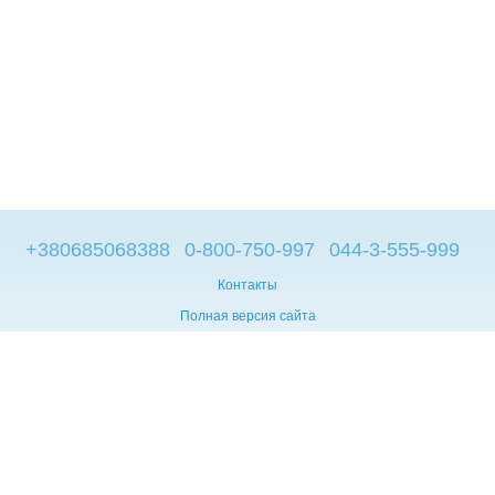
+380685068388
0-800-750-997
044-3-555-999
Контакты
Полная версия сайта
© 2014—2026
Брендовые компьютеры из Европы
Укр
Мова сайту:
UA
RU