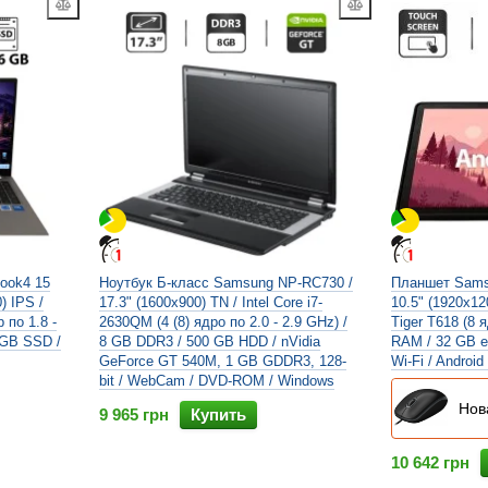
ook4 15
Ноутбук Б-класс Samsung NP-RC730 /
Планшет Samsu
) IPS /
17.3" (1600x900) TN / Intel Core i7-
10.5" (1920x12
р по 1.8 -
2630QM (4 (8) ядро по 2.0 - 2.9 GHz) /
Tiger T618 (8 
 GB SSD /
8 GB DDR3 / 500 GB HDD / nVidia
RAM / 32 GB e
GeForce GT 540M, 1 GB GDDR3, 128-
Wi-Fi / Android
bit / WebCam / DVD-ROM / Windows
Нов
9 965 грн
Купить
10 642 грн