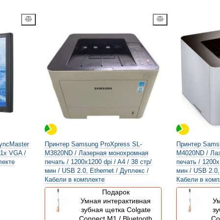
yncMaster
Принтер Samsung ProXpress SL-
Принтер Samsu
 1x VGA /
M3820ND / Лазерная монохромная
M4020ND / Ла
лекте
печать / 1200x1200 dpi / A4 / 38 стр/
печать / 1200x1
мин / USB 2.0, Ethernet / Дуплекс /
мин / USB 2.0,
Кабели в комплекте
Кабели в комп
Подарок
Умная интерактивная
Ум
зубная щетка Colgate
зу
Connect M1 / Bluetooth
Co