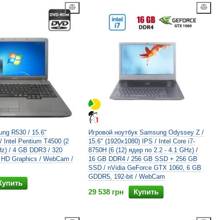
ng R530 / 15.6"
Игровой ноутбук Samsung Odyssey Z /
/ Intel Pentium T4500 (2
15.6" (1920x1080) IPS / Intel Core i7-
z) / 4 GB DDR3 / 320
8750H (6 (12) ядер по 2.2 - 4.1 GHz) /
l HD Graphics / WebCam /
16 GB DDR4 / 256 GB SSD + 256 GB
SSD / nVidia GeForce GTX 1060, 6 GB
GDDR5, 192-bit / WebCam
Купить
29 538 грн
Купить