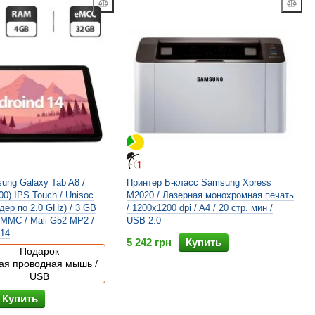
ng Galaxy Tab A8 /
Принтер Б-класс Samsung Xpress
00) IPS Touch / Unisoc
M2020 / Лазерная монохромная печать
ядер по 2.0 GHz) / 3 GB
/ 1200x1200 dpi / A4 / 20 стр. мин /
MMC / Mali-G52 MP2 /
USB 2.0
 14
5 242 грн
Купить
Подарок
ая проводная мышь /
USB
Купить