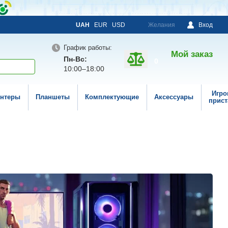
UAH
EUR
USD
Желания
Вход
График работы:
Мой заказ
Пн-Вс:
0
10:00–18:00
Игро
нтеры
Планшеты
Комплектующие
Аксессуары
прист