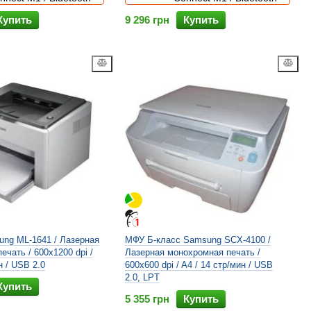
Купить
9 296 грн
Купить
ng ML-1641 / Лазерная
МФУ Б-класс Samsung SCX-4100 /
ечать / 600x1200 dpi /
Лазерная монохромная печать /
н / USB 2.0
600x600 dpi / A4 / 14 стр/мин / USB
2.0, LPT
Купить
5 355 грн
Купить