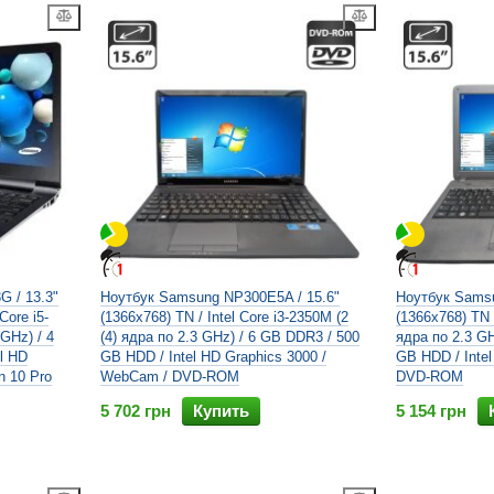
 / 13.3"
Ноутбук Samsung NP300E5A / 15.6"
Ноутбук Samsu
Core i5-
(1366x768) TN / Intel Core i3-2350M (2
(1366x768) TN 
 GHz) / 4
(4) ядра по 2.3 GHz) / 6 GB DDR3 / 500
ядра по 2.3 GH
l HD
GB HDD / Intel HD Graphics 3000 /
GB HDD / Inte
n 10 Pro
WebCam / DVD-ROM
DVD-ROM
5 702 грн
Купить
5 154 грн