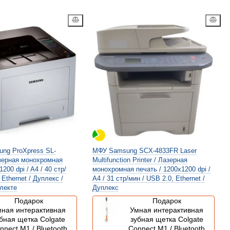
ng ProXpress SL-
МФУ Samsung SCX-4833FR Laser
зерная монохромная
Multifunction Printer / Лазерная
200 dpi / A4 / 40 стр/
монохромная печать / 1200x1200 dpi /
 Ethernet / Дуплекс /
A4 / 31 стр/мин / USB 2.0, Ethernet /
лекте
Дуплекс
Подарок
Подарок
ная интерактивная
Умная интерактивная
бная щетка Colgate
зубная щетка Colgate
nnect M1 / Bluetooth
Connect M1 / Bluetooth