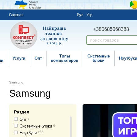
Главная
Рус
Укр
+380685068388
Типы
Системные
Услуги
Опт
Ноутбук
ии
компьютеров
блоки
Samsung
Samsung
Раздел
Опт
1
Системные блоки
6
Ноутбуки
205