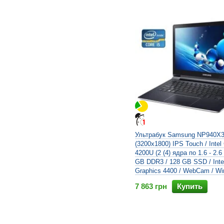
Блоки питания
1
Трансформеры
9
Защищенные
1
Ультрабук Samsung NP940X3G
(3200x1800) IPS Touch / Intel 
4200U (2 (4) ядра по 1.6 - 2.6
GB DDR3 / 128 GB SSD / Inte
Graphics 4400 / WebCam / Wi
7 863 грн
Купить