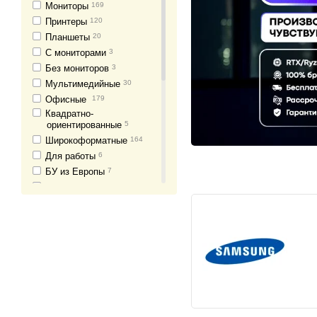
Мониторы
169
Принтеры
120
Планшеты
20
С мониторами
3
Без мониторов
3
Мультимедийные
30
Офисные
179
Квадратно-
ориентированные
5
Широкоформатные
164
Для работы
6
БУ из Европы
7
Моноблоки
3
Офисные
1
Бюджетные (до 4000
грн)
1
Игровые
20
Нетбуки
14
Для учёбы
143
Оперативная память
35
SSD, HDD
2