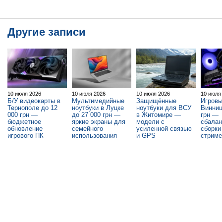
Другие записи
10 июля 2026
10 июля 2026
10 июля 2026
10 июля
Б/У видеокарты в
Мультимедийные
Защищённые
Игровы
Тернополе до 12
ноутбуки в Луцке
ноутбуки для ВСУ
Винниц
000 грн —
до 27 000 грн —
в Житомире —
грн —
бюджетное
яркие экраны для
модели с
сбала
обновление
семейного
усиленной связью
сборки
игрового ПК
использования
и GPS
стриме