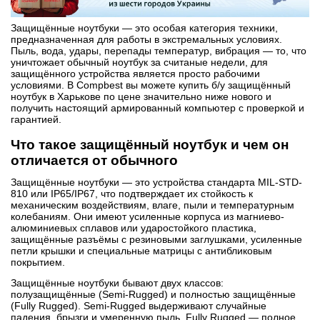
Защищённые ноутбуки — это особая категория техники,
предназначенная для работы в экстремальных условиях.
Пыль, вода, удары, перепады температур, вибрация — то, что
уничтожает обычный ноутбук за считаные недели, для
защищённого устройства является просто рабочими
условиями. В Compbest вы можете купить б/у защищённый
ноутбук в Харькове по цене значительно ниже нового и
получить настоящий армированный компьютер с проверкой и
гарантией.
Что такое защищённый ноутбук и чем он
отличается от обычного
Защищённые ноутбуки — это устройства стандарта MIL-STD-
810 или IP65/IP67, что подтверждает их стойкость к
механическим воздействиям, влаге, пыли и температурным
колебаниям. Они имеют усиленные корпуса из магниево-
алюминиевых сплавов или ударостойкого пластика,
защищённые разъёмы с резиновыми заглушками, усиленные
петли крышки и специальные матрицы с антибликовым
покрытием.
Защищённые ноутбуки бывают двух классов:
полузащищённые (Semi-Rugged) и полностью защищённые
(Fully Rugged). Semi-Rugged выдерживают случайные
падения, брызги и умеренную пыль. Fully Rugged — полное