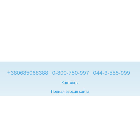
+380685068388
0-800-750-997
044-3-555-999
Контакты
Полная версия сайта
© 2014—2026
Брендовые компьютеры из Европы
Укр
Мова сайту:
UA
RU