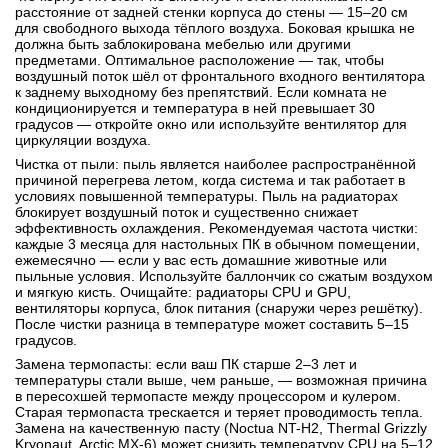
расстояние от задней стенки корпуса до стены — 15–20 см
для свободного выхода тёплого воздуха. Боковая крышка не
должна быть заблокирована мебелью или другими
предметами. Оптимальное расположение — так, чтобы
воздушный поток шёл от фронтального входного вентилятора
к заднему выходному без препятствий. Если комната не
кондиционируется и температура в ней превышает 30
градусов — откройте окно или используйте вентилятор для
циркуляции воздуха.
Чистка от пыли: пыль является наиболее распространённой
причиной перегрева летом, когда система и так работает в
условиях повышенной температуры. Пыль на радиаторах
блокирует воздушный поток и существенно снижает
эффективность охлаждения. Рекомендуемая частота чистки:
каждые 3 месяца для настольных ПК в обычном помещении,
ежемесячно — если у вас есть домашние животные или
пыльные условия. Используйте баллончик со сжатым воздухом
и мягкую кисть. Очищайте: радиаторы CPU и GPU,
вентиляторы корпуса, блок питания (снаружи через решётку).
После чистки разница в температуре может составить 5–15
градусов.
Замена термопасты: если ваш ПК старше 2–3 лет и
температуры стали выше, чем раньше, — возможная причина
в пересохшей термопасте между процессором и кулером.
Старая термопаста трескается и теряет проводимость тепла.
Замена на качественную пасту (Noctua NT-H2, Thermal Grizzly
Kryonaut, Arctic MX-6) может снизить температуру CPU на 5–12