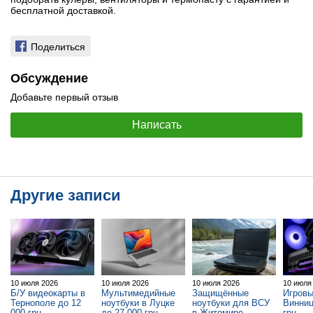
бесплатной доставкой.
Поделиться
Обсуждение
Добавьте первый отзыв
Написать
Другие записи
10 июля 2026
10 июля 2026
10 июля 2026
10 июля
Б/У видеокарты в
Мультимедийные
Защищённые
Игровы
Тернополе до 12
ноутбуки в Луцке
ноутбуки для ВСУ
Винниц
000 грн —
до 27 000 грн —
в Житомире —
грн —