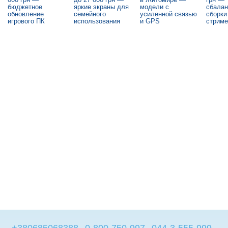
бюджетное
яркие экраны для
модели с
сбала
обновление
семейного
усиленной связью
сборки
игрового ПК
использования
и GPS
стриме
+380685068388
0-800-750-997
044-3-555-999