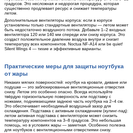
градусов. Это несложная и недорогая процедура, которая
существенно продлевает ресурс и снижает температуры
летом.
Дополнительные вентиляторы корпуса: если в корпусе
установлены только стандартные вентиляторы — летом может
быть недостаточно воздушного потока. Добавьте 1–2 входных
вентилятора 120 или 140 мм спереди или снизу корпуса. Это
создаст положительное давление воздуха внутри и снизит
температуру всех компонентов. Noctua NF-A14 или be quiet!
Silent Wings 4 — тихие и эффективные варианты.
Практические меры для защиты ноутбука
от жары
Никаких мягких поверхностей: ноутбук на кровати, диване или
подушке — это заблокированные вентиляционные отверстия
снизу. Летом это особенно опасно. Всегда используйте
твёрдую горизонтальную поверхность или подставку с
ножками, поднимающими заднюю часть ноутбука на 2–4 см.
Это обеспечивает необходимый воздушный зазор для
охлаждения. Подставка с активным охлаждением (кулинг-пад):
летом активная подставка с вентилятором может снизить
температуру компонентов на 3–8 градусов. Это небольшая
помощь, но в условиях жары — заметная. Особенно полезна
для ноутбуков с вентиляционными отверстиями снизу.