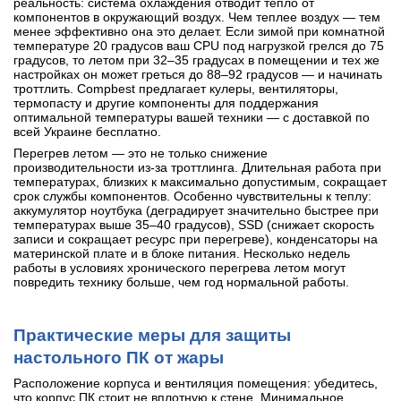
реальность: система охлаждения отводит тепло от
компонентов в окружающий воздух. Чем теплее воздух — тем
менее эффективно она это делает. Если зимой при комнатной
температуре 20 градусов ваш CPU под нагрузкой грелся до 75
градусов, то летом при 32–35 градусах в помещении и тех же
настройках он может греться до 88–92 градусов — и начинать
троттлить. Compbest предлагает кулеры, вентиляторы,
термопасту и другие компоненты для поддержания
оптимальной температуры вашей техники — с доставкой по
всей Украине бесплатно.
Перегрев летом — это не только снижение
производительности из-за троттлинга. Длительная работа при
температурах, близких к максимально допустимым, сокращает
срок службы компонентов. Особенно чувствительны к теплу:
аккумулятор ноутбука (деградирует значительно быстрее при
температурах выше 35–40 градусов), SSD (снижает скорость
записи и сокращает ресурс при перегреве), конденсаторы на
материнской плате и в блоке питания. Несколько недель
работы в условиях хронического перегрева летом могут
повредить технику больше, чем год нормальной работы.
Практические меры для защиты
настольного ПК от жары
Расположение корпуса и вентиляция помещения: убедитесь,
что корпус ПК стоит не вплотную к стене. Минимальное