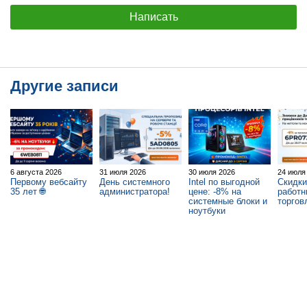
Написать
Другие записи
6 августа 2026
31 июля 2026
30 июля 2026
24 июля
Первому вебсайту
День системного
Intel по выгодной
Скидки
35 лет 🌐
администратора!
цене: -8% на
работн
системные блоки и
торгов
ноутбуки