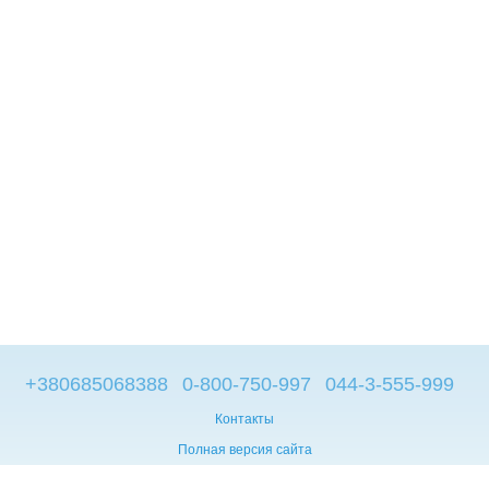
+380685068388
0-800-750-997
044-3-555-999
Контакты
Полная версия сайта
© 2014—2026