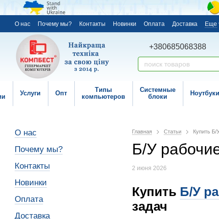
О нас
Почему мы?
Контакты
Новинки
Оплата
Доставка
Еще
+380685068388
Типы
Системные
Услуги
Опт
Ноутбук
ии
компьютеров
блоки
О нас
Главная
Статьи
Купить Б/
Б/У рабочи
Почему мы?
Контакты
2 июня 2026
Новинки
Купить
Б/У р
Оплата
задач
Доставка