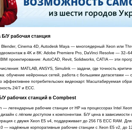
а Б/У рабочая станция
 Blender, Cinema 4D, Autodesk Maya — многоядерный Xeon или Thr
Видеомонтаж в 4K и 8K: Adobe Premiere Pro, DaVinci Resolve — 32
 BIM проектирование: AutoCAD, Revit, Solidworks, CATIA — эти пр
сления: MATLAB, ANSYS, Simulink — задачи, где точность критичне
тка: обучение нейронных сетей, работа с большими датасетами —
о эффективнее потребительских видеокарт. Масштабируемая обраб
ность 24/7 и ECC.
/У рабочих станций в Compbest
on — легендарные рабочие станции от HP на процессорах Intel Xeo
изайн с лёгким доступом к компонентам. Б/У цена в зависимости о
рация с двумя Xeon E5 v4, поддерживает до 256 ГБ ECC RAM. Дл
5610 — надёжные корпоративные рабочие станции с Xeon E5 v2, до 