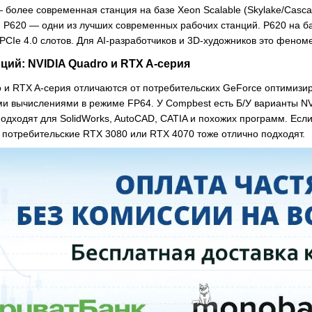
 — более современная станция на базе Xeon Scalable (Skylake/Cas
 и P620 — одни из лучших современных рабочих станций. P620 на б
PCIe 4.0 слотов. Для AI-разработчиков и 3D-художников это фено
ций: NVIDIA Quadro и RTX A-серия
o и RTX A-серия отличаются от потребительских GeForce оптими
 вычислениями в режиме FP64. У Compbest есть Б/У варианты NV
одходят для SolidWorks, AutoCAD, CATIA и похожих программ. Если
 потребительские RTX 3080 или RTX 4070 тоже отлично подходят.