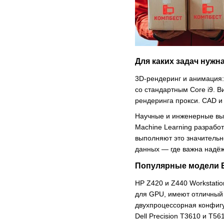
Для каких задач нужн
3D-рендеринг и анимация:
со стандартным Core i9. 
рендеринга прокси. CAD и
Научные и инженерные вычи
Machine Learning разрабо
выполняют это значительн
данных — где важна надёж
Популярные модели Б
HP Z420 и Z440 Workstati
для GPU, имеют отличный д
двухпроцессорная конфигу
Dell Precision T3610 и T