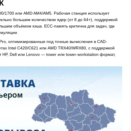
К
00/1700 или AMD AM4/AM5. Рабочая станция использует
тельно большим количеством ядер (от 8 до 64+), поддержкой
ольшим объёмом кэша. ECC-память критична для задач, где
имуляции.
 Pro, оптимизированные под точные вычисления в CAD-
етах Intel C420/C621 или AMD TRX40/WRX80, с поддержкой
HP, Dell или Lenovo — tower или tower-workstation формат,