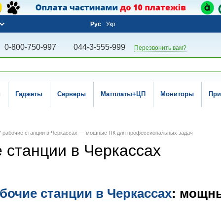
Рус
Укр
0-800-750-997
044-3-555-999
Перезвонить вам?
и
Гаджеты
Серверы
Матплаты+ЦП
Мониторы
При
У рабочие станции в Черкассах — мощные ПК для профессиональных задач
е станции в Черкассах
абочие станции в Черкассах
: мощн