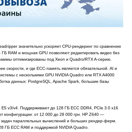
eadripper значительно ускоряет CPU-рендеринг по сравнению
–64 ГБ RAM и мощная GPU позволяют редактировать видео без
ограммы оптимизированы под Xeon и Quadro/RTX A-серию.
е скорости, и где ECC-память является обязательной. AI и
 системы с несколькими GPU NVIDIA Quadro или RTX A4000
отка данных: PostgreSQL, Apache Spark, большие базы
n E5 v3/v4. Поддерживают до 128 ГБ ECC DDR4, PCIe 3.0 x16
т конфигурации: от 12 000 до 28 000 грн. HP Z640 —
я задач параллельных вычислений и больших рендер-ферм.
128 ГБ ECC RAM и поддержкой NVIDIA Quadro.