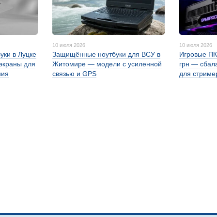
10 июля 2026
10 июля 2026
уки в Луцке
Защищённые ноутбуки для ВСУ в
Игровые ПК
 экраны для
Житомире — модели с усиленной
грн — сбал
ния
связью и GPS
для стриме