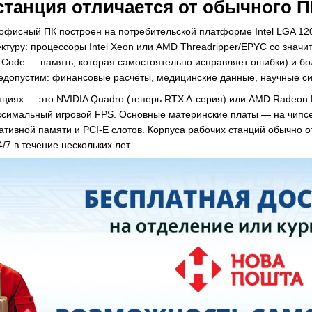
станция отличается от обычного П
офисный ПК построен на потребительской платформе Intel LGA 12
ктуру: процессоры Intel Xeon или AMD Threadripper/EPYC со значи
g Code — память, которая самостоятельно исправляет ошибки) и б
едопустим: финансовые расчёты, медицинские данные, научные с
нциях — это NVIDIA Quadro (теперь RTX A-серия) или AMD Radeon
ксимальный игровой FPS. Основные материнские платы — на чипс
тивной памяти и PCI-E слотов. Корпуса рабочих станций обычно от 
/7 в течение нескольких лет.