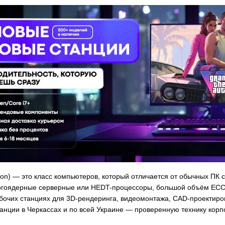
tion) — это класс компьютеров, который отличается от обычных П
ногоядерные серверные или HEDT-процессоры, большой объём E
абочих станциях для 3D-рендеринга, видеомонтажа, CAD-проектиро
танции в Черкассах и по всей Украине — проверенную технику кор