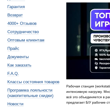
Гарантия
Возврат
4000+ Отзывов
Сотрудничество
Оптовым клиентам
Прайс
Документы
Как заказать
F.A.Q.
Классы состояния товаров
Рабочая станция (worksta
Программа лояльности
интенсивную нагрузку. М
(накопительные скидки)
всё это объединяется в р
предлагает Б/У рабочие с
Новости