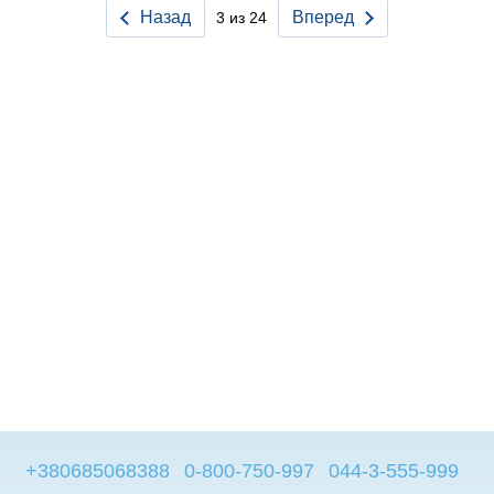
Назад
Вперед
3 из 24
+380685068388
0-800-750-997
044-3-555-999