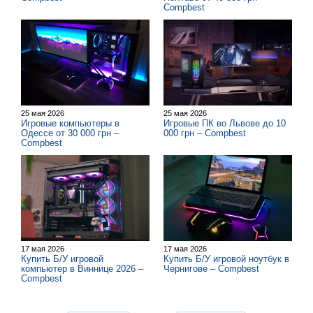
Compbest
25 мая 2026
25 мая 2026
Игровые компьютеры в
Игровые ПК во Львове до 10
Одессе от 30 000 грн –
000 грн – Compbest
Compbest
17 мая 2026
17 мая 2026
Купить Б/У игровой
Купить Б/У игровой ноутбук в
компьютер в Виннице 2026 –
Чернигове – Compbest
Compbest