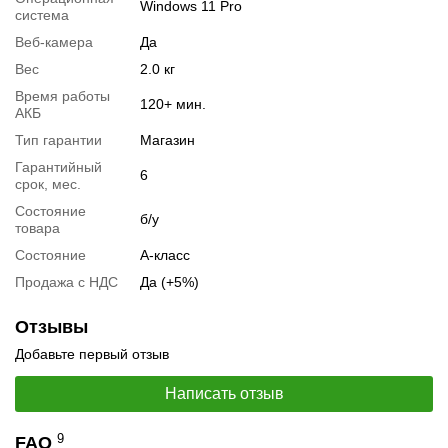
Windows 11 Pro
система
Веб-камера
Да
Вес
2.0 кг
Время работы
120+ мин.
АКБ
Тип гарантии
Магазин
Гарантийный
6
срок, мес.
Состояние
б/у
товара
Состояние
А-класс
📧
Запрос оптовой цены
Продажа с НДС
Да (+5%)
Отслеживать в Instagram
Отслеживать на Facebook
Отзывы
Добавьте первый отзыв
Написать отзыв
9
FAQ