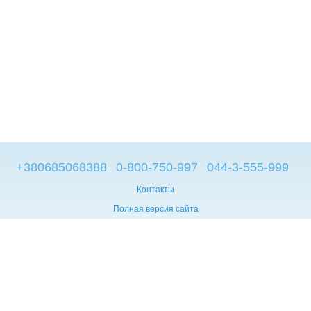
+380685068388
0-800-750-997
044-3-555-999
Контакты
Полная версия сайта
© 2014—2026
Брендовые компьютеры из Европы
Укр
Мова сайту:
UA
RU