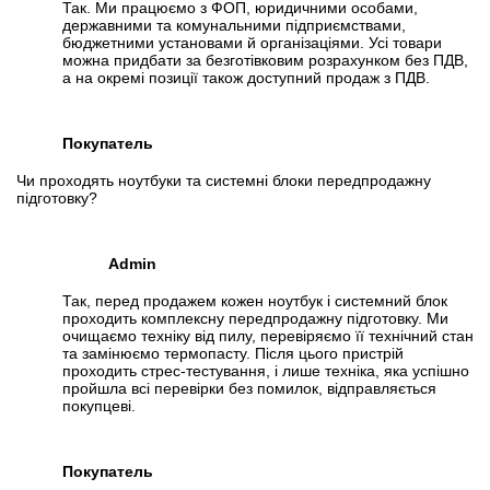
Так. Ми працюємо з ФОП, юридичними особами,
державними та комунальними підприємствами,
бюджетними установами й організаціями. Усі товари
можна придбати за безготівковим розрахунком без ПДВ,
а на окремі позиції також доступний продаж з ПДВ.
Покупатель
Чи проходять ноутбуки та системні блоки передпродажну
підготовку?
Admin
Так, перед продажем кожен ноутбук і системний блок
проходить комплексну передпродажну підготовку. Ми
очищаємо техніку від пилу, перевіряємо її технічний стан
та замінюємо термопасту. Після цього пристрій
проходить стрес-тестування, і лише техніка, яка успішно
пройшла всі перевірки без помилок, відправляється
покупцеві.
Покупатель