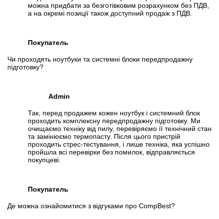
можна придбати за безготівковим розрахунком без ПДВ,
а на окремі позиції також доступний продаж з ПДВ.
Покупатель
Чи проходять ноутбуки та системні блоки передпродажну
підготовку?
Admin
Так, перед продажем кожен ноутбук і системний блок
проходить комплексну передпродажну підготовку. Ми
очищаємо техніку від пилу, перевіряємо її технічний стан
та замінюємо термопасту. Після цього пристрій
проходить стрес-тестування, і лише техніка, яка успішно
пройшла всі перевірки без помилок, відправляється
покупцеві.
Покупатель
Де можна ознайомитися з відгуками про CompBest?