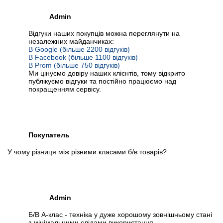
Admin
Відгуки наших покупців можна переглянути на
незалежних майданчиках:
В Google (більше 2200 відгуків)
В Facebook (більше 1100 відгуків)
В Prom (більше 750 відгуків)
Ми цінуємо довіру наших клієнтів, тому відкрито
публікуємо відгуки та постійно працюємо над
покращенням сервісу.
Покупатель
У чому різниця між різними класами б/в товарів?
Admin
Б/В А-клас - техніка у дуже хорошому зовнішньому стані
з мінімальними слідами використання.