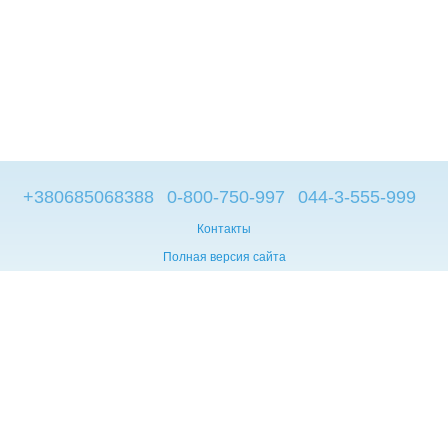
+380685068388
0-800-750-997
044-3-555-999
Контакты
Полная версия сайта
© 2014—2026
Брендовые компьютеры из Европы
Укр
Мова сайту:
UA
RU