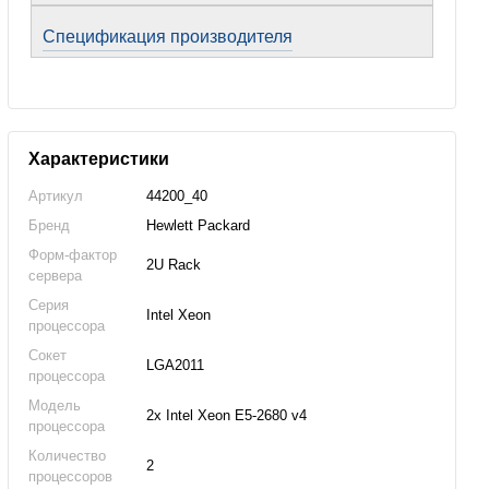
Спецификация производителя
Характеристики
Артикул
44200_40
Бренд
Hewlett Packard
Форм-фактор
2U Rack
сервера
Серия
Intel Xeon
процессора
Сокет
LGA2011
процессора
Модель
2x Intel Xeon E5-2680 v4
процессора
Количество
2
процессоров