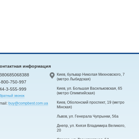
онтактная информация
380685068388
Киев, бульвар Николая Михновского, 7
(метро Лыбидская)
-800-750-997
Киев, ул. Большая Васильковская, 65
44-3-555-999
(метро Олимпийская)
братный звонок
Киев, Оболонский проспект, 19 (метро
mail:
buy@compbest.com.ua
Мінская)
Львов, ул. Генерала Чупрынки, 56а
Днепр, ул. Князя Владимира Великого,
20