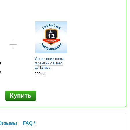
Увеличение срока
8
гарантии с 6 мес.
до 12 мес.
W
600 грн
Купить
н
Отзывы
FAQ
8