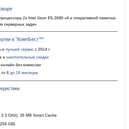
товаре
процессора 2x Intel Xeon E5-2680 v4 и оперативной памятью
я серверных задач
упки в "КомпБест™"
а и
лучший сервис
с 2014 г.
а и
накопительные скидки
 онлайн без комиссии
 от 6
до 18 месяцев
теристики
 - 3.3 GHz), 35 MB Smart Cache
 256 GB)