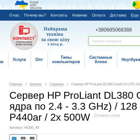
О нас
Почему мы?
Контакты
Новинки
Оплата
Доставка
Еще
+380685068388
Типы
Системные
Услуги
Опт
Ноутбук
ии
компьютеров
блоки
Главная
Каталог
Серверы
Сервер HP ProLiant DL380 Gen9 (4 LFF) 2U 
Сервер HP ProLiant DL380 Ge
ядра по 2.4 - 3.3 GHz) / 1
P440ar / 2x 500W
Оставить отзыв
Артикул: 44200_40