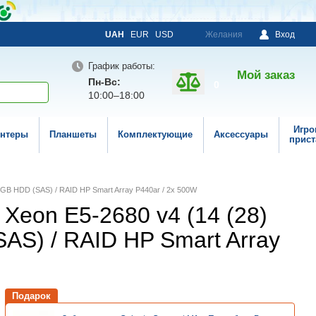
UAH
EUR
USD
Желания
Вход
График работы:
Мой заказ
Пн-Вс:
0
10:00–18:00
Игро
нтеры
Планшеты
Комплектующие
Аксессуары
прист
00 GB HDD (SAS) / RAID HP Smart Array P440ar / 2x 500W
 Xeon E5-2680 v4 (14 (28)
SAS) / RAID HP Smart Array
Подарок