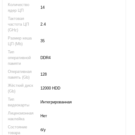
Количество
14
ядер ЦП
Тактовая
частота ЦП
2.4
(GHz)
Размер кеша
35
ЦП (Mb)
Тип
оперативной
DDR4
памяти
Оперативная
128
память (Gb)
Жёсткий диск
12000 HDD
(Gb)
Тип
Интегрированная
видеокарты
Лицензионная
Нет
наклейка
Состояние
б/у
товара