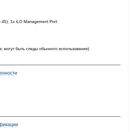
J-45), 1x iLO Management Port
в; могут быть следы обычного использования)
енности
фикации