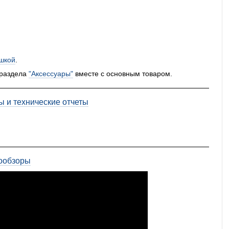
шкой
.
 раздела
"Аксессуары"
вместе с основным товаром.
ы и технические отчеты
ообзоры