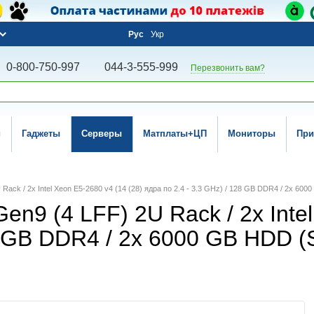
Рус
Укр
0-800-750-997
044-3-555-999
Перезвонить вам?
и
Гаджеты
Серверы
Матплаты+ЦП
Мониторы
При
Rack / 2x Intel Xeon E5-2680 v4 (14 (28) ядра по 2.4 - 3.3 GHz) / 128 GB DDR4 / 2x 60
n9 (4 LFF) 2U Rack / 2x Intel
28 GB DDR4 / 2x 6000 GB HDD (