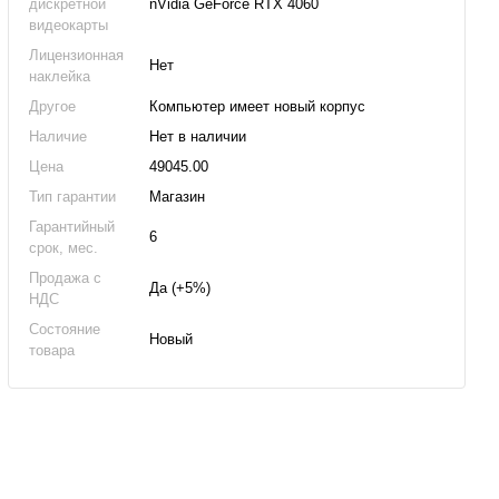
дискретной
nVidia GeForce RTX 4060
видеокарты
Лицензионная
Нет
наклейка
Другое
Компьютер имеет новый корпус
Наличие
Нет в наличии
Цена
49045.00
Тип гарантии
Магазин
Гарантийный
6
срок, мес.
Продажа с
Да (+5%)
НДС
Состояние
Новый
товара