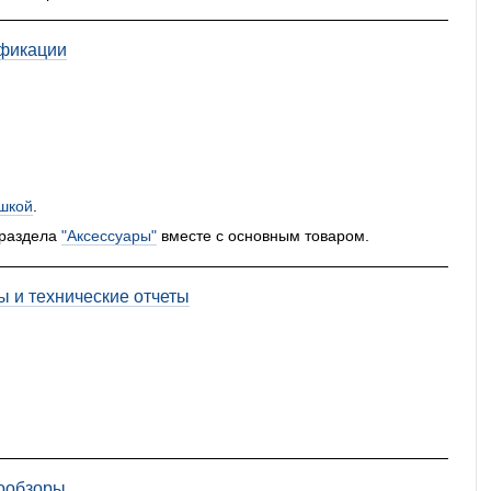
фикации
шкой
.
 раздела
"Аксессуары"
вместе с основным товаром.
ы и технические отчеты
ообзоры