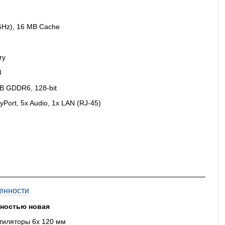
GHz), 16 MB Cache
ry
3
GB GDDR6, 128-bit
yPort, 5x Audio, 1x LAN (RJ-45)
енности
лностью новая
тиляторы 6x 120 мм