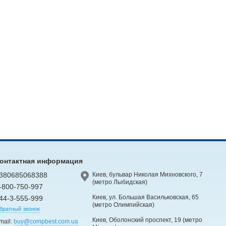
онтактная информация
380685068388
Киев, бульвар Николая Михновского, 7
(метро Лыбидская)
-800-750-997
Киев, ул. Большая Васильковская, 65
44-3-555-999
(метро Олимпийская)
братный звонок
Киев, Оболонский проспект, 19 (метро
mail:
buy@compbest.com.ua