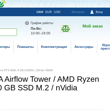
UAH
EUR
USD
Желания
Вход
График работы:
Мой заказ
Пн-Вс:
0
10:00–18:00
Игро
нтеры
Планшеты
Комплектующие
Аксессуары
прист
orce RTX 4060, 8 GB GDDR6, 128-bit / 650W
 Airflow Tower / AMD Ryzen
0 GB SSD M.2 / nVidia