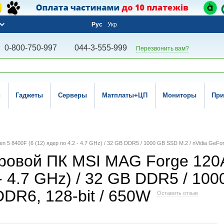
Рус
Укр
0-800-750-997
044-3-555-999
Перезвонить вам?
и
Гаджеты
Серверы
Матплаты+ЦП
Мониторы
При
n 5 8400F (6 (12) ядер по 4.2 - 4.7 GHz) / 32 GB DDR5 / 1000 GB SSD M.2 / nVidia GeF
ровой ПК MSI MAG Forge 120A
 - 4.7 GHz) / 32 GB DDR5 / 100
DR6, 128-bit / 650W
Оставить отзыв