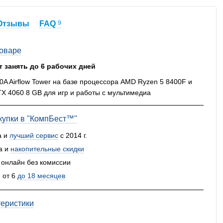
Отзывы
FAQ
9
товаре
т занять до 6 рабочих дней
0A Airflow Tower на базе процессора AMD Ryzen 5 8400F и
TX 4060 8 GB для игр и работы с мультимедиа
упки в "КомпБест™"
а и
лучший сервис
с 2014 г.
а и
накопительные скидки
 онлайн без комиссии
 от 6
до 18 месяцев
теристики