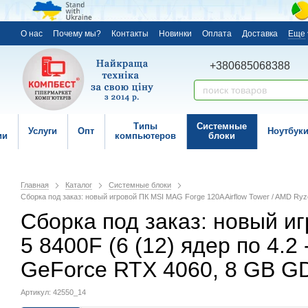
О нас
Почему мы?
Контакты
Новинки
Оплата
Доставка
Еще
+380685068388
Типы
Системные
Услуги
Опт
Ноутбук
ии
компьютеров
блоки
Главная
Каталог
Системные блоки
Сборка под заказ: новый игровой ПК MSI MAG Forge 120A Airflow Tower / AMD Ryze
Сборка под заказ: новый иг
5 8400F (6 (12) ядер по 4.2
GeForce RTX 4060, 8 GB GD
Артикул: 42550_14