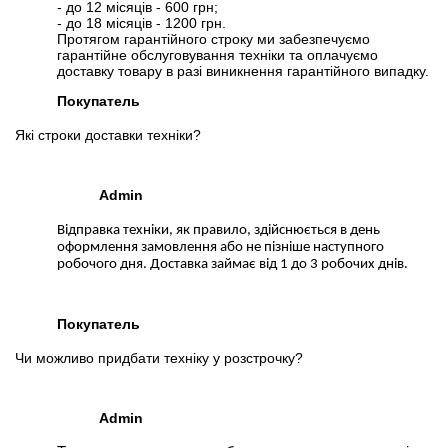
- до 12 місяців - 600 грн;
- до 18 місяців - 1200 грн.
Протягом гарантійного строку ми забезпечуємо
гарантійне обслуговування техніки та оплачуємо
доставку товару в разі виникнення гарантійного випадку.
Покупатель
Які строки доставки техніки?
Admin
Відправка техніки, як правило, здійснюється в день
оформлення замовлення або не пізніше наступного
робочого дня. Доставка займає від 1 до 3 робочих днів.
Покупатель
Чи можливо придбати техніку у розстрочку?
Admin