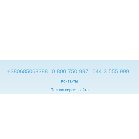
+380685068388
0-800-750-997
044-3-555-999
Контакты
Полная версия сайта
© 2014—2026
Брендовые компьютеры из Европы
Укр
Мова сайту:
UA
RU