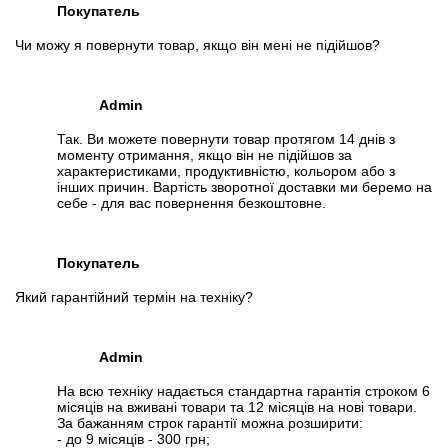
sort=grade&start=30
Покупатель
http://torg.mail.ru/review/goods/cpu/intel-core-2-quad-q8200-
Чи можу я повернути товар, якщо він мені не підійшов?
id142312/
http://otzovik.com/reviews/processor_intel_core_2_quad_q8200/
http://m.ua/desc/intel-q8300/
Admin
https://catalog.onliner.by/cpu/intel/intelq8300/reviews
Так. Ви можете повернути товар протягом 14 днів з
http://torg.mail.ru/review/goods/cpu/intel-core-2-quad-q6600-
моменту отримання, якщо він не підійшов за
id77131/
характеристиками, продуктивністю, кольором або з
інших причин. Вартість зворотної доставки ми беремо на
Перейти в начало обьявления >>
себе - для вас повернення безкоштовне.
Написать на Email
Покупатель
Який гарантійний термін на техніку?
Admin
На всю техніку надається стандартна гарантія строком 6
місяців на вживані товари та 12 місяців на нові товари.
За бажанням строк гарантії можна розширити:
- до 9 місяців - 300 грн;