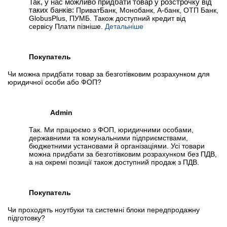
Так, у нас можливо придбати товар у розстрочку від
таких банків:
ПриватБанк, Монобанк, А-банк, ОТП Банк,
GlobusPlus, ПУМБ. Також доступний кредит від
сервісу Плати пізніше.
Детальніше
Покупатель
Чи можна придбати товар за безготівковим розрахунком для
юридичної особи або ФОП?
Admin
Так. Ми працюємо з ФОП, юридичними особами,
державними та комунальними підприємствами,
бюджетними установами й організаціями. Усі товари
можна придбати за безготівковим розрахунком без ПДВ,
а на окремі позиції також доступний продаж з ПДВ.
Покупатель
Чи проходять ноутбуки та системні блоки передпродажну
підготовку?