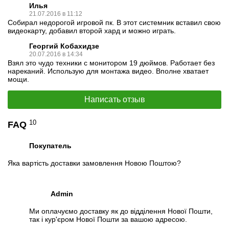
Илья
21.07.2016 в 11:12
Собирал недорогой игровой пк. В этот системник вставил свою
видеокарту, добавил второй хард и можно играть.
Георгий Кобахидзе
20.07.2016 в 14:34
Взял это чудо техники с монитором 19 дюймов. Работает без
нареканий. Использую для монтажа видео. Вполне хватает
мощи.
Написать отзыв
Отзывы о комплектующих
О процессоре
:
10
FAQ
Intel Core 2 Quad Q8200
: Я одновременно играл в
игры+раздавал видео трансляцию через вайфай на другие
комнаты+скачивал+архивировал и даже было, дело,
Покупатель
устанавливал игру+программу и проверял антивирусником
компьютер на вирусы - представьте себе, а комп вообще не
Яка вартість доставки замовлення Новою Поштою?
зависал! И все это, я одновременно запускал! И даже сейчас
этот процессор дает жару! Я купил по тем временам за 340 и
свои деньги он оправдал на все 500%. Спасибо Intel, за
прекрасную работу, низкий поклон!
Admin
Другие отзывы о
Ми оплачуємо доставку як до відділення Нової Пошти,
процесорах
:
http://price.ua/core_2_quad_q8200/otzivi/117115.html
так і кур'єром Нової Пошти за вашою адресою.
https://petromap.ru/market/ModelOpinions/91019/2509608?