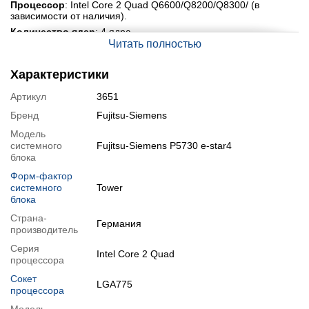
Процессор
: Intel Core 2 Quad Q6600/Q8200/Q8300/ (в
зависимости от наличия).
Количество ядер
: 4 ядра.
Читать полностью
Тактовая частота
: 2,4 GHz (с возможностью разгона до 3,4
GHz).
Характеристики
Размер кеша
: 8 МБ.
Оперативная память
: 4 GB.
Артикул
3651
Жёсткий диск
: 160 GB HDD.
Бренд
Fujitsu-Siemens
Модификации
Модель
Возможна
системного
модификация
Fujitsu-Siemens P5730 e-star4
:
блока
1. Процессора на более производительный (в рамках сокета);
Форм-фактор
2. Добавление дискретной видеокарты (или замена
системного
Tower
существующей на более мощную);
блока
3. Увеличение объёма оперативной памяти;
Страна-
4. Увеличение размера жёсткого диска.
Германия
производитель
Возможна также
комплектация
компьютера проводами,
клавиатурой, мышкой и другими аксессуарами.
Серия
Intel Core 2 Quad
процессора
Для модификации или комплектации необходимо добавить в
корзину (нажав на кнопку "Купить") нужный товар с
раздела
Сокет
LGA775
"АКСЕССУАРЫ"
или с блока "Связанные товары" снизу этой
процессора
страницы.