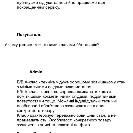
публікуємо відгуки та постійно працюємо над
покращенням сервісу.
Покупатель
У чому різниця між різними класами б/в товарів?
Admin
Б/В А-клас - техніка у дуже хорошому зовнішньому стані
з мінімальними слідами використання.
Б/В Б-клас - повністю справна вживана техніка з
помітнішими косметичними слідами: подряпинами,
потертостями тощо. Можливі індивідуальні технічні
особливості обов’язково зазначаються в описі
конкретного товару.
Клас характеризує переважно зовнішній стан, а не
працездатність. Особливості конкретного товару
зазначені в описі та показані на фото.