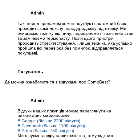
Admin
Так, перед продажем кожен ноутбук і системний блок
проходить комплексну передпродажну підготовку. Ми
очищаємо техніку від пилу, перевіряємо її технічний стан
та замінюємо термопасту. Після цього пристрій
проходить стрес-тестування, і лише техніка, яка успішно
пройшла всі перевірки без помилок, відправляється
покупцеві.
Покупатель
Де можна ознайомитися з відгуками про CompBest?
Admin
Відгуки наших покупців можна переглянути на
незалежних майданчиках:
В Google (більше 2200 відгуків)
В Facebook (більше 1100 відгуків)
В Prom (більше 750 відгуків)
Ми цінуємо довіру наших клієнтів, тому відкрито