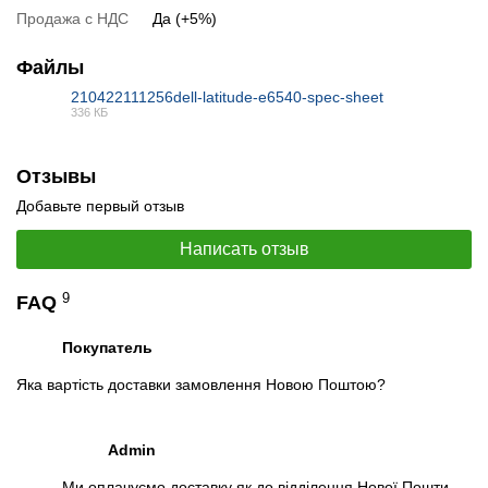
Тестирование процессора:
Intel Core i7-4600M
Продажа с НДС
Да (+5%)
Спецификация видеокарты:
AMD Radeon HD 8790M
Тестирование видеокарты:
Файлы
AMD Radeon HD 8790M
210422111256dell-latitude-e6540-spec-sheet
Видеообзоры
336 КБ
PDF
Отзывы
Добавьте первый отзыв
Написать отзыв
9
FAQ
Покупатель
Яка вартість доставки замовлення Новою Поштою?
📧
Запрос оптовой цены
Admin
Отслеживать в Instagram
Отслеживать на Facebook
Ми оплачуємо доставку як до відділення Нової Пошти,