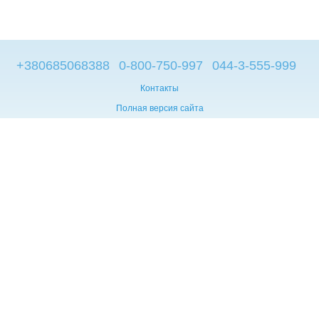
+380685068388
0-800-750-997
044-3-555-999
Контакты
Полная версия сайта
© 2014—2026
Брендовые компьютеры из Европы
Укр
Мова сайту:
UA
RU