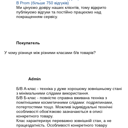
В Prom (більше 750 відгуків)
Ми цінуємо довіру наших клієнтів, тому відкрито
публікуємо відгуки та постійно працюємо над
покращенням сервісу.
Покупатель
У чому різниця між різними класами б/в товарів?
Admin
Б/В А-клас - техніка у дуже хорошому зовнішньому стані
з мінімальними слідами використання.
Б/В Б-клас - повністю справна вживана техніка з
помітнішими косметичними слідами: подряпинами,
потертостями тощо. Можливі індивідуальні технічні
особливості обов’язково зазначаються в описі
конкретного товару.
Клас характеризує переважно зовнішній стан, а не
працездатність. Особливості конкретного товару