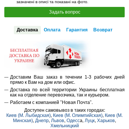
зазначені в описі та показані на фото.
Задать вопрос
Доставка
Оплата
Гарантия
Возврат
Доставим Ваш заказ в течении 1-3 рабочих дней
прямо к Вам на дом или офис.
Доставка по всей территории Украины бесплатная
как на отделение перевозчика, так и курьером.
Работаем с компанией "Новая Почта".
Доступен самовывоз в таких городах:
Киев (М. Лыбидская)
,
Киев (М. Олимпийская)
,
Киев (М.
Минская)
,
Днепр
,
Львов
,
Одесс
а,
Луцк
,
Харьков
,
Хмельницкий