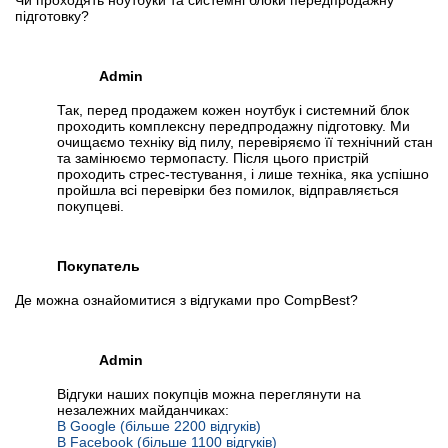
Чи проходять ноутбуки та системні блоки передпродажну
підготовку?
Admin
Так, перед продажем кожен ноутбук і системний блок
проходить комплексну передпродажну підготовку. Ми
очищаємо техніку від пилу, перевіряємо її технічний стан
та замінюємо термопасту. Після цього пристрій
проходить стрес-тестування, і лише техніка, яка успішно
пройшла всі перевірки без помилок, відправляється
покупцеві.
Покупатель
Де можна ознайомитися з відгуками про CompBest?
Admin
Відгуки наших покупців можна переглянути на
незалежних майданчиках:
В Google (більше 2200 відгуків)
В Facebook (більше 1100 відгуків)