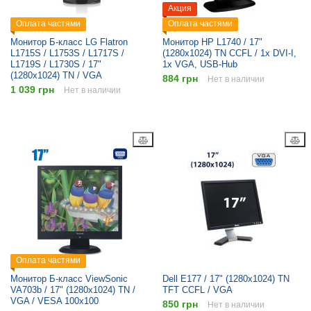
Акция
Оплата частями
Оплата частями
Монитор Б-класс LG Flatron
Монитор HP L1740 / 17"
L1715S / L1753S / L1717S /
(1280x1024) TN CCFL / 1x DVI-I,
L1719S / L1730S / 17"
1x VGA, USB-Hub
(1280x1024) TN / VGA
884 грн
Нет в наличии
1 039 грн
Нет в наличии
Оплата частями
Монитор Б-класс ViewSonic
Dell E177 / 17" (1280x1024) TN
VA703b / 17" (1280x1024) TN /
TFT CCFL / VGA
VGA / VESA 100x100
850 грн
Нет в наличии