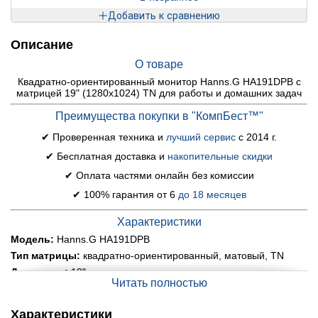
Добавить к сравнению
Описание
О товаре
Квадратно-ориентированный монитор Hanns.G HA191DPB с
матрицей 19" (1280x1024) TN для работы и домашних задач
Преимущества покупки в "КомпБест™"
✔ Проверенная техника и
лучший сервис
с 2014 г.
✔ Бесплатная доставка и
накопительные скидки
✔ Оплата частями онлайн без комиссии
✔ 100% гарантия от 6
до 18 месяцев
Характеристики
Модель:
Hanns.G HA191DPB
Тип матрицы:
квадратно-ориентированный, матовый, TN
Диагональ:
19"
Читать полностью
Соотношение сторон:
5:4
Разрешение:
1280x1024
Характеристики