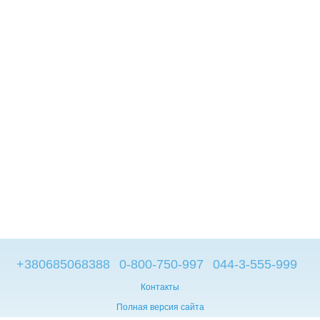
+380685068388
0-800-750-997
044-3-555-999
Контакты
Полная версия сайта