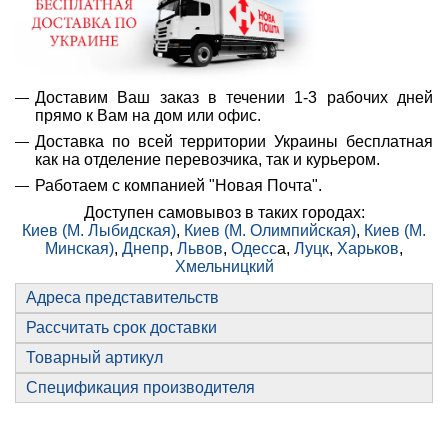
Доставим Ваш заказ в течении 1-3 рабочих дней
прямо к Вам на дом или офис.
Доставка по всей территории Украины бесплатная
как на отделение перевозчика, так и курьером.
Работаем с компанией "Новая Почта".
Доступен самовывоз в таких городах:
Киев (М. Лыбидская)
,
Киев (М. Олимпийская)
,
Киев (М.
Минская)
,
Днепр
,
Львов
,
Одесс
а,
Луцк
,
Харьков
,
Хмельницкий
Адреса представительств
Рассчитать срок доставки
Товарный артикул
Спецификация производителя