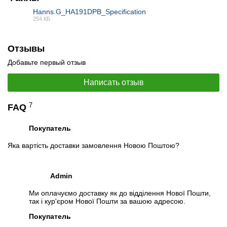
Спецификация монитора:
Hanns.G HA191DPB
Hanns.G_HA191DPB_Specification
254 КБ
Видеообзоры
PDF
Отзывы
Добавьте первый отзыв
Написать отзыв
7
FAQ
Покупатель
Яка вартість доставки замовлення Новою Поштою?
Admin
📧
Запрос оптовой цены
Отслеживать в Instagram
Ми оплачуємо доставку як до відділення Нової Пошти,
Отслеживать на Facebook
так і кур'єром Нової Пошти за вашою адресою.
Покупатель