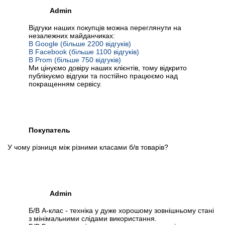
Admin
Відгуки наших покупців можна переглянути на
незалежних майданчиках:
В Google (більше 2200 відгуків)
В Facebook (більше 1100 відгуків)
В Prom (більше 750 відгуків)
Ми цінуємо довіру наших клієнтів, тому відкрито
публікуємо відгуки та постійно працюємо над
покращенням сервісу.
Покупатель
У чому різниця між різними класами б/в товарів?
Admin
Б/В А-клас - техніка у дуже хорошому зовнішньому стані
з мінімальними слідами використання.