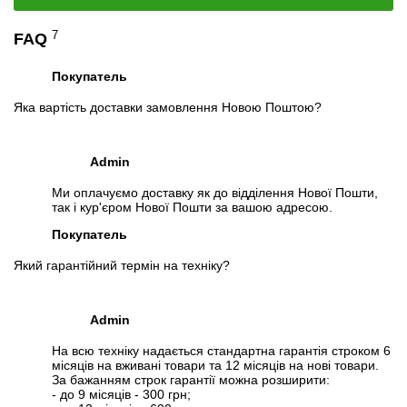
7
FAQ
Покупатель
Яка вартість доставки замовлення Новою Поштою?
Admin
Ми оплачуємо доставку як до відділення Нової Пошти,
так і кур'єром Нової Пошти за вашою адресою.
Покупатель
📧
Запрос оптовой цены
Який гарантійний термін на техніку?
Отслеживать в Instagram
Отслеживать на Facebook
Admin
На всю техніку надається стандартна гарантія строком 6
місяців на вживані товари та 12 місяців на нові товари.
За бажанням строк гарантії можна розширити:
- до 9 місяців - 300 грн;