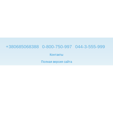
+380685068388
0-800-750-997
044-3-555-999
Контакты
Полная версия сайта
© 2014—2026
Брендовые компьютеры из Европы
Укр
Мова сайту:
UA
RU