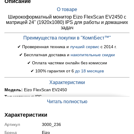
Описание
О товаре
Широкоформатный монитор Eizo FlexScan EV2450 с
матрицей 24" (1920x1080) IPS для работы и домашних
задач
Преимущества покупки в "КомпБест™"
✔ Проверенная техника и
лучший сервис
с 2014 г.
✔ Бесплатная доставка и
накопительные скидки
✔ Оплата частями онлайн без комиссии
✔ 100% гарантия от 6
до 18 месяцев
Характеристики
Модель:
Eizo FlexScan EV2450
Тип матрицы:
IPS
Читать полностью
Диагональ:
24"
Соотношение сторон:
16:9
Характеристики
Разрешение:
1920x1080
Время отклика:
5 мс
Артикул
3000_236
Яркость матрицы:
250 кд/м2
Бренд
Eizo