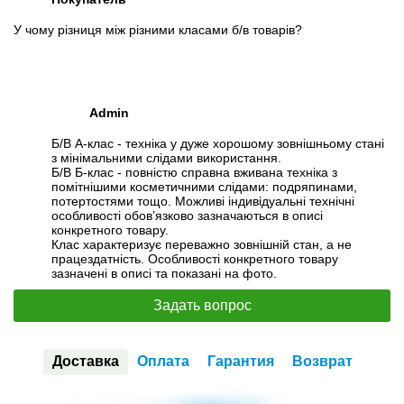
У чому різниця між різними класами б/в товарів?
Admin
Б/В А-клас - техніка у дуже хорошому зовнішньому стані
з мінімальними слідами використання.
Б/В Б-клас - повністю справна вживана техніка з
помітнішими косметичними слідами: подряпинами,
потертостями тощо. Можливі індивідуальні технічні
особливості обов’язково зазначаються в описі
конкретного товару.
Клас характеризує переважно зовнішній стан, а не
працездатність. Особливості конкретного товару
зазначені в описі та показані на фото.
Задать вопрос
Доставка
Оплата
Гарантия
Возврат