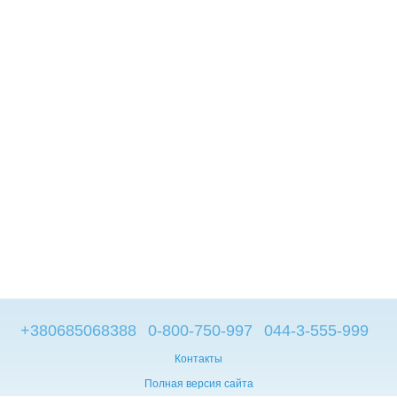
+380685068388
0-800-750-997
044-3-555-999
Контакты
Полная версия сайта