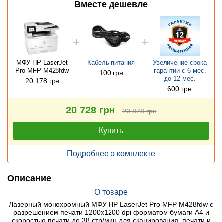
Вместе дешевле
МФУ HP LaserJet
Кабель питания
Увеличение срока
Pro MFP M428fdw
гарантии с 6 мес.
100 грн
до 12 мес.
20 178 грн
600 грн
20 728 грн
20 878 грн
Купить
Подробнее о комплекте
Описание
О товаре
Лазерный монохромный МФУ HP LaserJet Pro MFP M428fdw с
разрешением печати 1200x1200 dpi форматом бумаги A4 и
скоростью печати до 38 стр/мин для сканирования, печати и