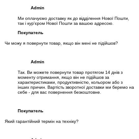
Admin
Ми оплачуємо доставку як до відділення Нової Пошти,
так і кур'єром Нової Пошти за вашою адресою.
Покупатель
Чи можу я повернути товар, якщо він мені не підійшов?
Admin
📧
Запрос оптовой цены
Так. Ви можете повернути товар протягом 14 днів з
Отслеживать в Instagram
моменту отримання, якщо він не підійшов за
Отслеживать на Facebook
характеристиками, продуктивністю, кольором або з
інших причин. Вартість зворотної доставки ми беремо на
себе - для вас повернення безкоштовне.
Покупатель
Який гарантійний термін на техніку?