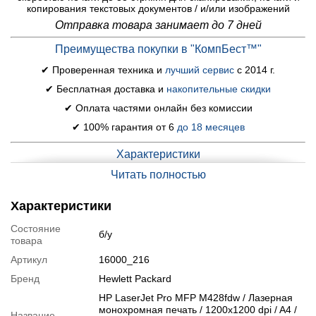
копирования текстовых документов / и/или изображений
Отправка товара занимает до 7 дней
Преимущества покупки в "КомпБест™"
✔ Проверенная техника и
лучший сервис
с 2014 г.
✔ Бесплатная доставка и
накопительные скидки
✔ Оплата частями онлайн без комиссии
✔ 100% гарантия от 6
до 18 месяцев
Характеристики
Модель:
HP LaserJet Pro MFP M428fdw
Читать полностью
Тип печати:
лазерная
Цвет печати:
монохромная
Характеристики
Разрешение печати:
1200x1200 dpi
Состояние
б/у
Формат бумаги:
A4
товара
Скорость печати:
38 стр/мин; (скорость печати зависит от
Артикул
16000_216
сложности документа)
Бренд
Hewlett Packard
Интерфейсы:
USB 2.0, Ethernet, Wi-Fi
Дуплекс:
есть
HP LaserJet Pro MFP M428fdw / Лазерная
монохромная печать / 1200x1200 dpi / A4 /
Печать по локальной сети:
есть
Название