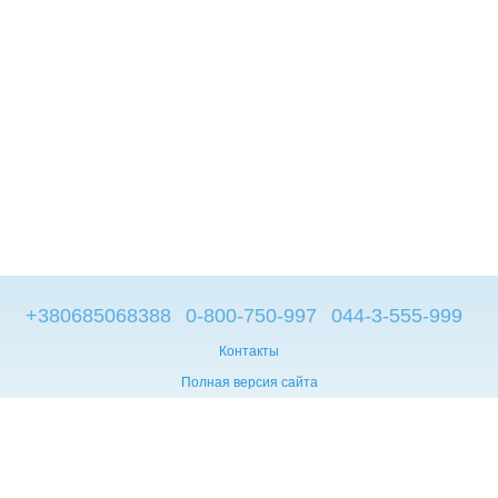
+380685068388
0-800-750-997
044-3-555-999
Контакты
Полная версия сайта
© 2014—2026
Брендовые компьютеры из Европы
Укр