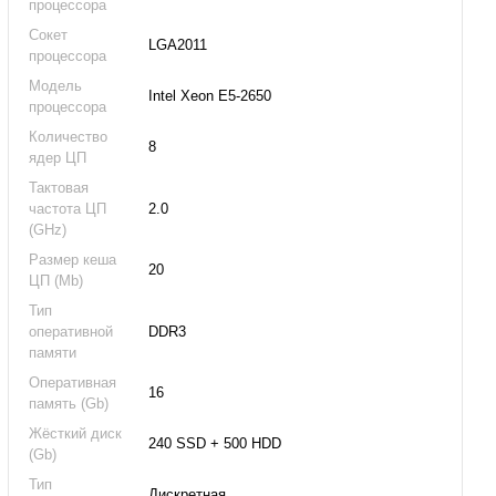
процессора
Сокет
LGA2011
процессора
Модель
Intel Xeon E5-2650
процессора
Количество
8
ядер ЦП
Тактовая
частота ЦП
2.0
(GHz)
Размер кеша
20
ЦП (Mb)
Тип
оперативной
DDR3
памяти
Оперативная
16
память (Gb)
Жёсткий диск
240 SSD + 500 HDD
(Gb)
Тип
Дискретная