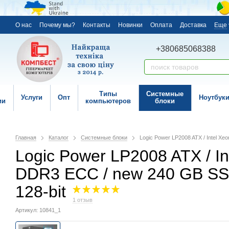
О нас
Почему мы?
Контакты
Новинки
Оплата
Доставка
Еще
+380685068388
Типы
Системные
Услуги
Опт
Ноутбук
ии
компьютеров
блоки
Главная
Каталог
Системные блоки
Logic Power LP2008 ATX / Intel X
Logic Power LP2008 ATX / In
DDR3 ECC / new 240 GB SS
128-bit
1 отзыв
Артикул: 10841_1