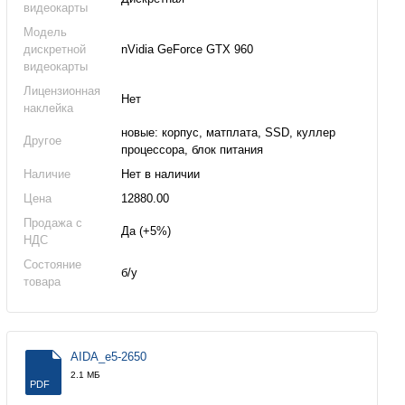
видеокарты
Модель
дискретной
nVidia GeForce GTX 960
видеокарты
Лицензионная
Нет
наклейка
новые: корпус, матплата, SSD, куллер
Другое
процессора, блок питания
Наличие
Нет в наличии
Цена
12880.00
Продажа с
Да (+5%)
НДС
Состояние
б/у
товара
AIDA_e5-2650
2.1 МБ
PDF