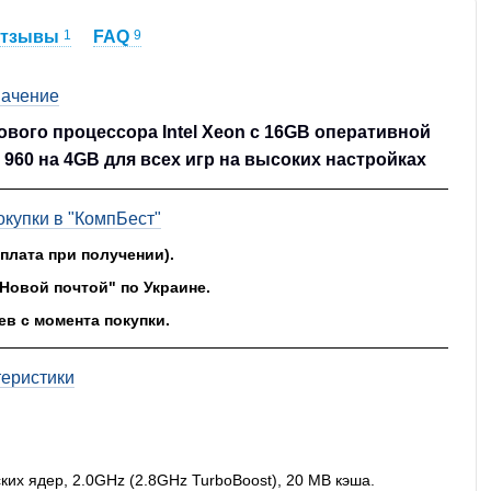
тзывы
1
FAQ
9
ачение
вого процессора Intel Xeon с 16GB оперативной
960 на 4GB для всех игр на высоких настройках
купки в "КомпБест"
оплата при получении).
"Новой почтой" по Украине.
ев с момента покупки.
теристики
еских ядер, 2.0GHz (2.8GHz TurboBoost), 20 MB кэша.