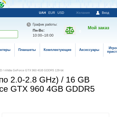
UAH
EUR
USD
Желания
Вход
График работы:
Мой заказ
Пн-Вс:
0
10:00–18:00
Игро
нтеры
Планшеты
Комплектующие
Аксессуары
прист
DD / nVidia GeForce GTX 960 4GB GDDR5 128-bit
по 2.0-2.8 GHz) / 16 GB
rce GTX 960 4GB GDDR5