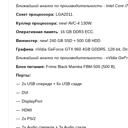
Ближайший аналог по производительности - Intel Core i7-
Сокет процессора:
LGA2011.
Куллер процессора:
new! AVC-4 130W.
Оперативная память
: 16
GB DDR3 ECC.
Винчестер
: new! 240 GB SSD +
500 GB HDD.
Графика
: nVidia GeForce GTX 960 4
GB
GDDR
5, 128-bit, D
Ближайший аналог по производительности - nVidia GeFr
Блок питания:
Frime Black Mamba FBM-500 (500 В).
Порты:
2х USB спереди + 6x USB сзади
DVI
DisplayPort
HDMI
2х PS/2
2х Audio спереди + 3x Audio сзади