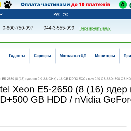
Рус
Укр
0-800-750-997
044-3-555-999
Перезвонить вам?
и
Гаджеты
Серверы
Матплаты+ЦП
Мониторы
При
eon E5-2650 (8 (16) ядер по 2.0-2.8 GHz) / 16 GB DDR3 ECC / new 240 GB SSD+500 GB H
tel Xeon E5-2650 (8 (16) ядер 
D+500 GB HDD / nVidia GeFo