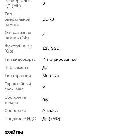
Размер кеша
3
ЦП (Mb)
Тип
оперативной
DDR3
Отзывы о комплектующих
памяти
- Все супер, але кулер крутиться практично постійно.
Оперативная
Достоинства: Все в ноуті прекрасно
4
память (Gb)
Перейти в начало обьявления >>
Жёсткий диск
128 SSD
Написать на Email
(Gb)
Тип видеокарты
Интегрированная
Веб-камера
Да
Тип гарантии
Магазин
Гарантийный
6
срок, мес.
Состояние
б/у
товара
Состояние
А-класс
Продажа с НДС
Да (+5%)
Файлы