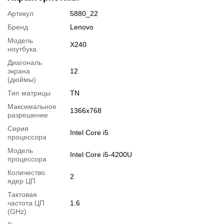
Дополнительно:
веб-камера.
Артикул
5880_22
Бренд
Lenovo
Особенности
SSD накопитель.
Модель
X240
ноутбука
Подробная спецификация, тесты и технические отчеты
Диагональ
Спецификация процессора
:
Intel Core i5-4200U
экрана
12
(дюймы)
Тестирование процессора
:
Intel Core i5-4200U
Обзор ноутбука:
Тип матрицы
Lenovo X240
TN
Максимальное
Видеообзоры
1366x768
разрешение
Серия
Intel Core i5
процессора
Модель
Intel Core i5-4200U
процессора
Количество
2
ядер ЦП
Тактовая
частота ЦП
1.6
(GHz)