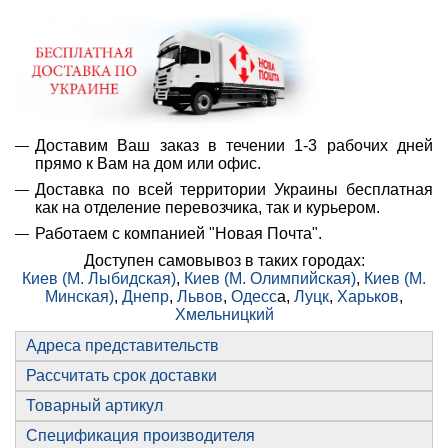
Доставим Ваш заказ в течении 1-3 рабочих дней
прямо к Вам на дом или офис.
Доставка по всей территории Украины бесплатная
как на отделение перевозчика, так и курьером.
Работаем с компанией "Новая Почта".
Доступен самовывоз в таких городах:
Киев (М. Лыбидская)
,
Киев (М. Олимпийская)
,
Киев (М.
Минская)
,
Днепр
,
Львов
,
Одесс
а,
Луцк
,
Харьков
,
Хмельницкий
Адреса представительств
Рассчитать срок доставки
Товарный артикул
Спецификация производителя