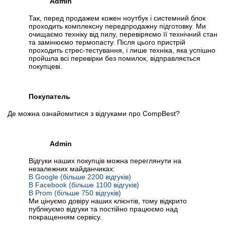
Admin
Так, перед продажем кожен ноутбук і системний блок
проходить комплексну передпродажну підготовку. Ми
очищаємо техніку від пилу, перевіряємо її технічний стан
та замінюємо термопасту. Після цього пристрій
проходить стрес-тестування, і лише техніка, яка успішно
пройшла всі перевірки без помилок, відправляється
покупцеві.
Покупатель
Де можна ознайомитися з відгуками про CompBest?
Admin
Відгуки наших покупців можна переглянути на
незалежних майданчиках:
В Google (більше 2200 відгуків)
В Facebook (більше 1100 відгуків)
В Prom (більше 750 відгуків)
Ми цінуємо довіру наших клієнтів, тому відкрито
публікуємо відгуки та постійно працюємо над
покращенням сервісу.