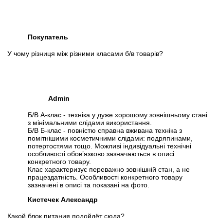
Покупатель
У чому різниця між різними класами б/в товарів?
Admin
Б/В А-клас - техніка у дуже хорошому зовнішньому стані
з мінімальними слідами використання.
Б/В Б-клас - повністю справна вживана техніка з
помітнішими косметичними слідами: подряпинами,
потертостями тощо. Можливі індивідуальні технічні
особливості обов’язково зазначаються в описі
конкретного товару.
Клас характеризує переважно зовнішній стан, а не
працездатність. Особливості конкретного товару
зазначені в описі та показані на фото.
Кистечек Александр
Какой блок питания подойдёт сюда?