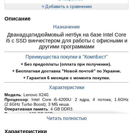
Добавить к сравнению
Описание
Назначение
Дванадцатидюймовый нетбук на базе Intel Core
i5 с SSD винчестером для работы с офисными и
другими программами
Преимущества покупки в "КомпБест"
+ Без предоплаты (оплата при получении).
+ Бесплатная доставка "Новой почтой" по Украине.
+ Гарантия 6 месяцев с момента покупки.
Характеристики
Модель
: Lenovo X240.
Процессор
: Intel Core i5-4200U: 2 ядра, 4 потока; 1.6GHz
(2.6GHz Turbo Boost); 3 МБ кеша.
Оперативная память
: 4 GB DDR3.
Винчестер
: 128 GB SSD.
Читать полностью
Графика (видеокарта)
: Intel HD Graphics 4400.
Тип матрицы
: LED.
Диагональ
: 12.5".
Характеристики
Разрешение
: 1366x768.