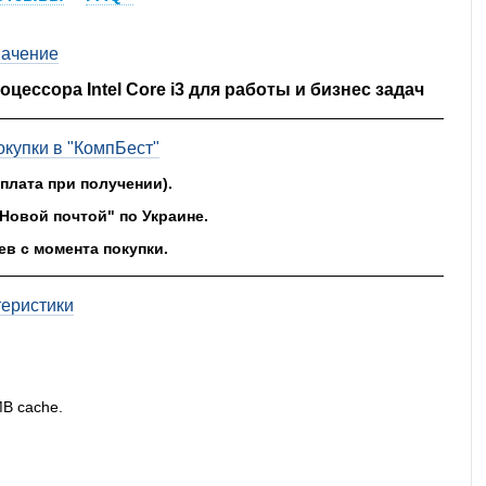
ачение
роцессора Intel Core i3 для работы и бизнес задач
купки в "КомпБест"
оплата при получении).
"Новой почтой" по Украине.
ев с момента покупки.
теристики
MB cache.