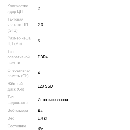
Количество
2
ядер ЦП
Тактовая
частота ЦП
2.3
(GHz)
Размер кеша
3
ЦП (Mb)
Тип
оперативной
DDR4
памяти
Оперативная
4
память (Gb)
Жёсткий
128 SSD
диск (Gb)
Тип
Интегрированная
видеокарты
Веб-камера
Да
Вес
1.4 кг
Состояние
б/у