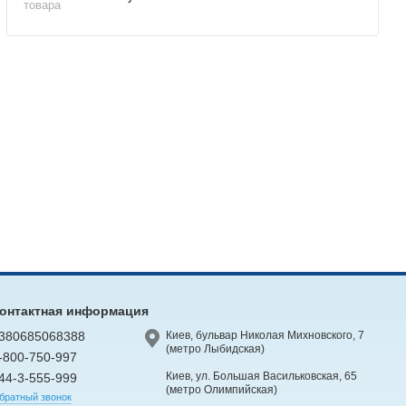
товара
онтактная информация
380685068388
Киев, бульвар Николая Михновского, 7
(метро Лыбидская)
-800-750-997
Киев, ул. Большая Васильковская, 65
44-3-555-999
(метро Олимпийская)
братный звонок