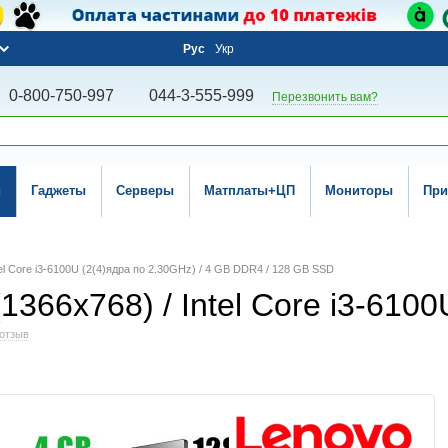
Рус
Укр
0-800-750-997
044-3-555-999
Перезвонить вам?
и
Гаджеты
Серверы
Матплаты+ЦП
Мониторы
При
ntel Core i3-6100U (2(4)ядра по 2.30GHz) / 4 GB DDR4 / 128 GB SSD
1366x768) / Intel Core i3-6100
отзыв