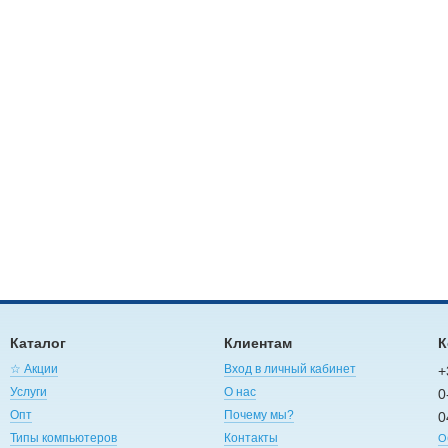
Каталог
Клиентам
К
☆ Акции
Вход в личный кабинет
+
Услуги
О нас
0
Опт
Почему мы?
0
Типы компьютеров
Контакты
О