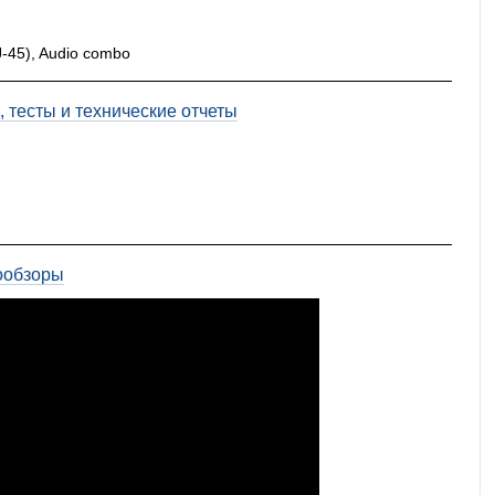
J-45), Audio combo
 тесты и технические отчеты
ообзоры