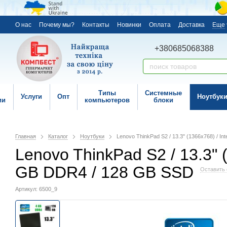
О нас
Почему мы?
Контакты
Новинки
Оплата
Доставка
Еще
+380685068388
Типы
Системные
Услуги
Опт
Ноутбук
ии
компьютеров
блоки
Главная
Каталог
Ноутбуки
Lenovo ThinkPad S2 / 13.3" (1366x768) / I
Lenovo ThinkPad S2 / 13.3" (
GB DDR4 / 128 GB SSD
Оставить 
Артикул: 6500_9