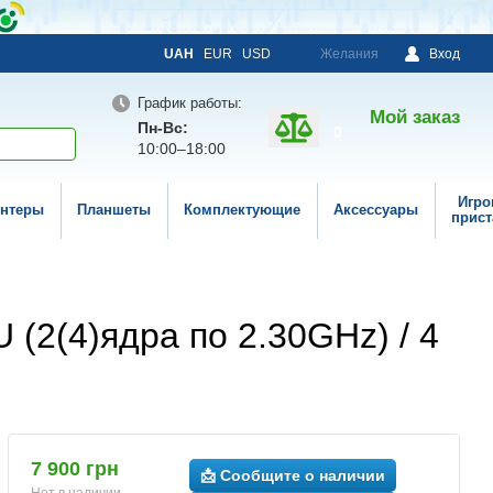
UAH
EUR
USD
Желания
Вход
График работы:
Мой заказ
Пн-Вс:
0
10:00–18:00
Игро
нтеры
Планшеты
Комплектующие
Аксессуары
прист
U (2(4)ядра по 2.30GHz) / 4
7 900 грн
📩 Сообщите о наличии
Нет в наличии