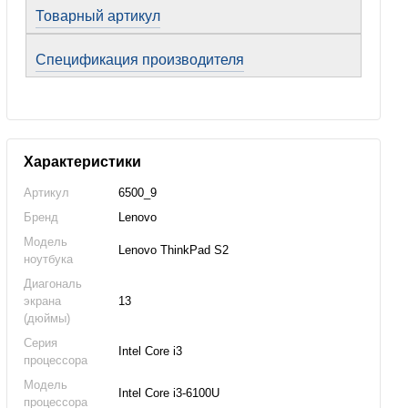
Товарный артикул
Спецификация производителя
Характеристики
Артикул
6500_9
Бренд
Lenovo
Модель
Lenovo ThinkPad S2
ноутбука
Диагональ
экрана
13
(дюймы)
Серия
Intel Core i3
процессора
Модель
Intel Core i3-6100U
процессора