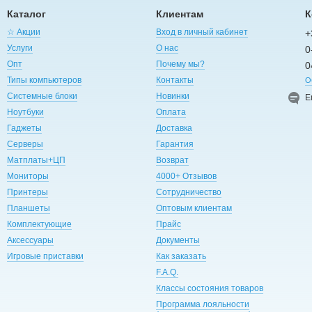
Каталог
Клиентам
К
☆ Акции
Вход в личный кабинет
+
Услуги
О нас
0
Опт
Почему мы?
0
Типы компьютеров
Контакты
О
Системные блоки
Новинки
E
Ноутбуки
Оплата
Гаджеты
Доставка
Серверы
Гарантия
Матплаты+ЦП
Возврат
Мониторы
4000+ Отзывов
Принтеры
Сотрудничество
Планшеты
Оптовым клиентам
Комплектующие
Прайс
Аксессуары
Документы
Игровые приставки
Как заказать
F.A.Q.
Классы состояния товаров
Программа лояльности