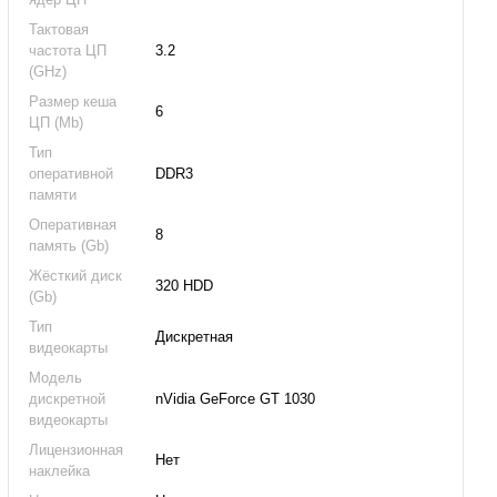
Тактовая
частота ЦП
3.2
(GHz)
Размер кеша
6
ЦП (Mb)
Тип
оперативной
DDR3
памяти
Оперативная
8
память (Gb)
Жёсткий диск
320 HDD
(Gb)
Тип
Дискретная
видеокарты
Модель
дискретной
nVidia GeForce GT 1030
видеокарты
Лицензионная
Нет
наклейка