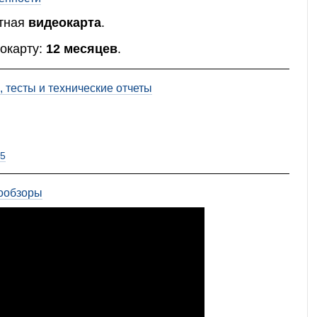
тная
видеокарта
.
окарту:
12 месяцев
.
 тесты и технические отчеты
5
ообзоры