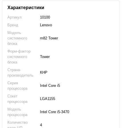
Характеристики
Артикул
10100
Бренд
Lenovo
Модель
системного
m82 Tower
блока
Форм-фактор
системного
Tower
блока
Страна-
КНР
производитель
Серия
Intel Core i5
процессора
Сокет
LGA1155
процессора
Модель
Intel Core i5-3470
процессора
Количество
4
ядер ЦП