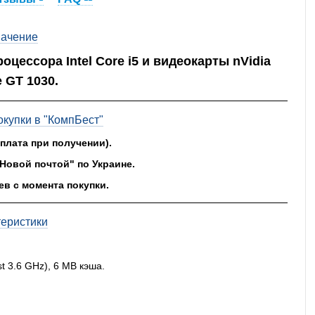
ачение
цессора Intel Core i5 и видеокарты nVidia
 GT 1030.
купки в "КомпБест"
оплата при получении).
"Новой почтой" по Украине.
ев с момента покупки.
теристики
st 3.6 GHz), 6 MB кэша.