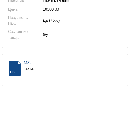
Наличие
Нет в наличии
Цена
10300.00
Продажа с
Да (+5%)
НДС
Состояние
б/у
товара
M82
345 КБ
PDF