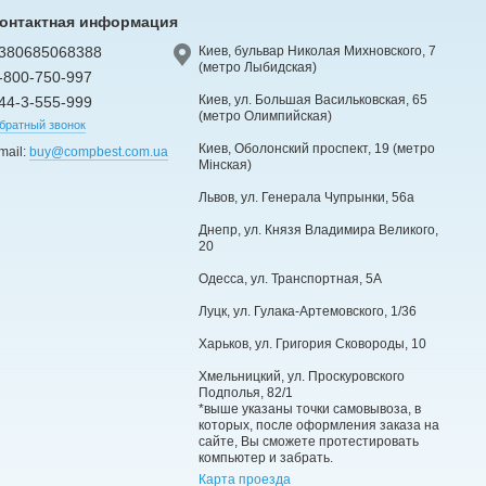
онтактная информация
380685068388
Киев, бульвар Николая Михновского, 7
(метро Лыбидская)
-800-750-997
Киев, ул. Большая Васильковская, 65
44-3-555-999
(метро Олимпийская)
братный звонок
Киев, Оболонский проспект, 19 (метро
mail:
buy@compbest.com.ua
Мінская)
Львов, ул. Генерала Чупрынки, 56а
Днепр, ул. Князя Владимира Великого,
20
Одесса, ул. Транспортная, 5А
Луцк, ул. Гулака-Артемовского, 1/36
Харьков, ул. Григория Сковороды, 10
Хмельницкий, ул. Проскуровского
Подполья, 82/1
*выше указаны точки самовывоза, в
которых, после оформления заказа на
сайте, Вы сможете протестировать
компьютер и забрать.
Карта проезда