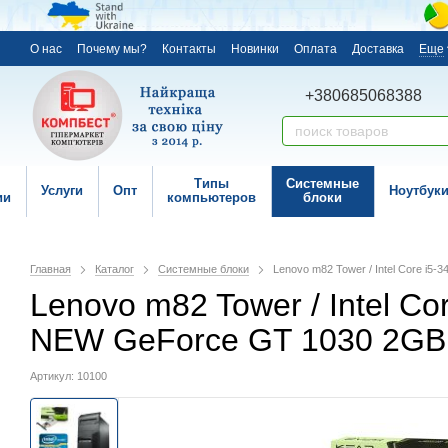
О нас
Почему мы?
Контакты
Новинки
Оплата
Доставка
Еще
+380685068388
Типы
Системные
Услуги
Опт
Ноутбук
ии
компьютеров
блоки
Главная
Каталог
Системные блоки
Lenovo m82 Tower / Intel Core i
Lenovo m82 Tower / Intel Co
NEW GeForce GT 1030 2G
Артикул: 10100