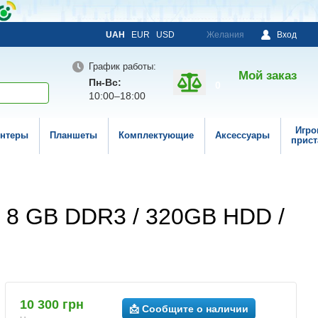
UAH
EUR
USD
Желания
Вход
График работы:
Мой заказ
Пн-Вс:
0
10:00–18:00
Игро
нтеры
Планшеты
Комплектующие
Аксессуары
прист
 / 8 GB DDR3 / 320GB HDD /
10 300 грн
📩 Сообщите о наличии