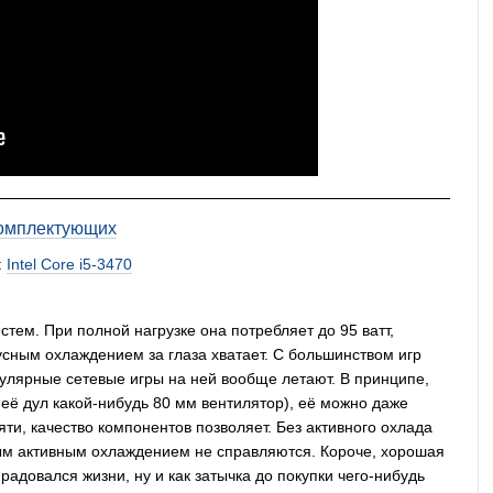
омплектующих
:
Intel Core i5-3470
ем. При полной нагрузке она потребляет до 95 ватт,
усным охлаждением за глаза хватает. С большинством игр
пулярные сетевые игры на ней вообще летают. В принципе,
неё дул какой-нибудь 80 мм вентилятор), её можно даже
яти, качество компонентов позволяет. Без активного охлада
ным активным охлаждением не справляются. Короче, хорошая
и радовался жизни, ну и как затычка до покупки чего-нибудь