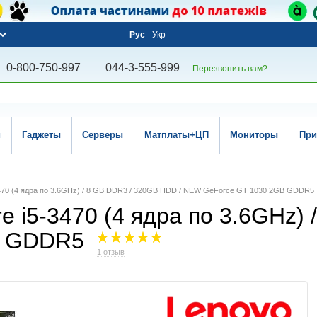
Рус
Укр
0-800-750-997
044-3-555-999
Перезвонить вам?
и
Гаджеты
Серверы
Матплаты+ЦП
Мониторы
При
5-3470 (4 ядра по 3.6GHz) / 8 GB DDR3 / 320GB HDD / NEW GeForce GT 1030 2GB GDDR5
re i5-3470 (4 ядра по 3.6GHz)
B GDDR5
1 отзыв