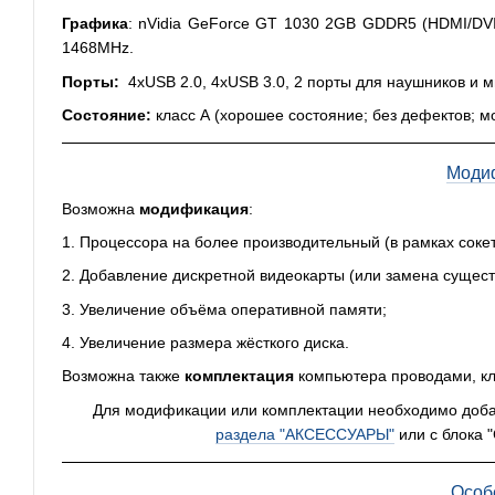
Графика
: nVidia GeForce GT 1030 2GB GDDR5 (HDMI/DVI
1468MHz.
Порты:
4хUSB 2.0, 4xUSB 3.0, 2 порты для наушников и ми
Состояние:
класс А (хорошее состояние; без дефектов; м
Моди
Возможна
модификация
:
1. Процессора на более производительный (в рамках сокет
2. Добавление дискретной видеокарты (или замена суще
3. Увеличение объёма оперативной памяти;
4. Увеличение размера жёсткого диска.
Возможна также
комплектация
компьютера проводами, кл
Для модификации или комплектации необходимо добави
раздела "АКСЕССУАРЫ"
или с блока 
Особ