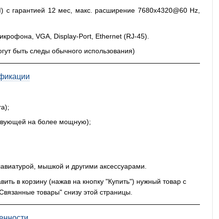
) с гарантией 12 мес, макс. расширение 7680x4320@60 Hz,
крофона, VGA, Display-Port, Ethernet (RJ-45).
огут быть следы обычного использования)
фикации
а);
ствующей на более мощную);
авиатурой, мышкой и другими аксессуарами.
ть в корзину (нажав на кнопку "Купить") нужный товар с
"Связанные товары" снизу этой страницы.
енности