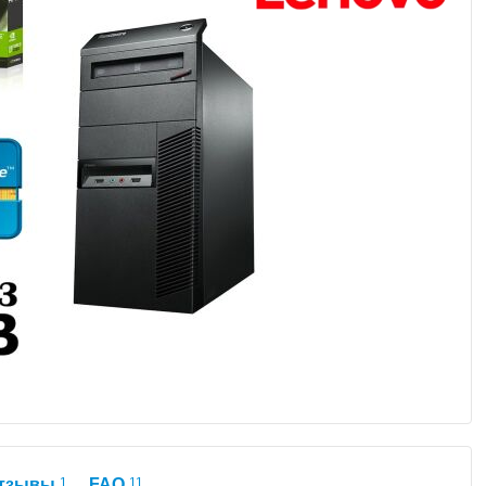
тзывы
1
FAQ
11