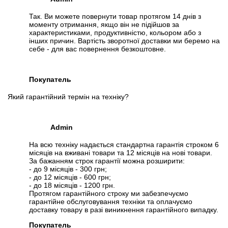
Так. Ви можете повернути товар протягом 14 днів з
моменту отримання, якщо він не підійшов за
характеристиками, продуктивністю, кольором або з
інших причин. Вартість зворотної доставки ми беремо на
себе - для вас повернення безкоштовне.
Покупатель
Який гарантійний термін на техніку?
Admin
📧
Запрос оптовой цены
На всю техніку надається стандартна гарантія строком 6
Отслеживать в Instagram
місяців на вживані товари та 12 місяців на нові товари.
За бажанням строк гарантії можна розширити:
Отслеживать на Facebook
- до 9 місяців - 300 грн;
- до 12 місяців - 600 грн;
- до 18 місяців - 1200 грн.
Протягом гарантійного строку ми забезпечуємо
гарантійне обслуговування техніки та оплачуємо
доставку товару в разі виникнення гарантійного випадку.
Покупатель