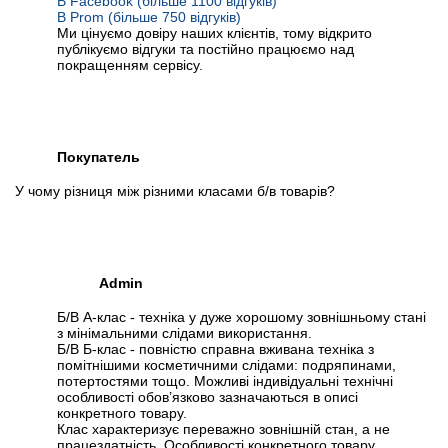
В Facebook (більше 1100 відгуків)
В Prom (більше 750 відгуків)
Ми цінуємо довіру наших клієнтів, тому відкрито
публікуємо відгуки та постійно працюємо над
покращенням сервісу.
Покупатель
У чому різниця між різними класами б/в товарів?
Admin
Б/В А-клас - техніка у дуже хорошому зовнішньому стані
з мінімальними слідами використання.
Б/В Б-клас - повністю справна вживана техніка з
помітнішими косметичними слідами: подряпинами,
потертостями тощо. Можливі індивідуальні технічні
особливості обов’язково зазначаються в описі
конкретного товару.
Клас характеризує переважно зовнішній стан, а не
працездатність. Особливості конкретного товару