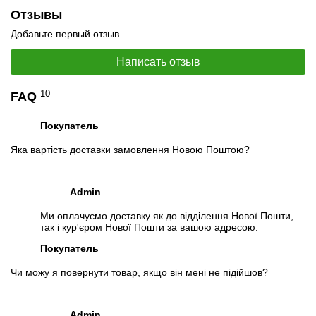
Комплект поставки
Отзывы
1. Материнская плата
Добавьте первый отзыв
2. Процессор
3. Кулер
Написать отзыв
4. ОЗУ
10
FAQ
Модификации
Возможна модификация:
Покупатель
1.
Увеличение объёма RAM
;
Яка вартість доставки замовлення Новою Поштою?
2.
Увеличение размера HDD
или
добавление SSD
.
Вы можете расширить срок гарантии на
3, 6 или 12 мес
.
Admin
Для этого добавьте в корзину соответствующую позицию с
Ми оплачуємо доставку як до відділення Нової Пошти,
раздела
"Аксессуары"
вместе с основным товаром.
так і кур'єром Нової Пошти за вашою адресою.
Спецификация, тесты и технические отчеты
Покупатель
Спецификация процессора:
Intel Core i5-4570
Чи можу я повернути товар, якщо він мені не підійшов?
Тестирование процессора:
Intel Core i5-4570
Видеообзоры
Admin