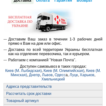
Доставка
Оплата
Гарантия
Возврат
Доставим Ваш заказ в течении 1-3 рабочих дней
прямо к Вам на дом или офис.
Доставка по всей территории Украины бесплатная
как на отделение перевозчика, так и курьером.
Работаем с компанией "Новая Почта".
Доступен самовывоз в таких городах:
Киев (М. Лыбидская)
,
Киев (М. Олимпийская)
,
Киев (М.
Минская)
,
Днепр
,
Львов
,
Одесс
а,
Луцк
,
Харьков
,
Хмельницкий
Адреса представительств
Рассчитать срок доставки
Товарный артикул