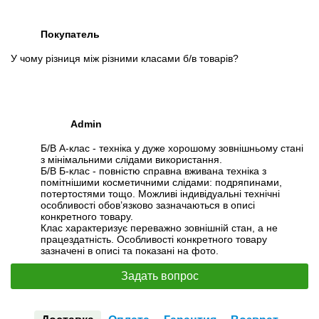
Покупатель
У чому різниця між різними класами б/в товарів?
Admin
Б/В А-клас - техніка у дуже хорошому зовнішньому стані
з мінімальними слідами використання.
Б/В Б-клас - повністю справна вживана техніка з
помітнішими косметичними слідами: подряпинами,
потертостями тощо. Можливі індивідуальні технічні
особливості обов’язково зазначаються в описі
конкретного товару.
Клас характеризує переважно зовнішній стан, а не
працездатність. Особливості конкретного товару
зазначені в описі та показані на фото.
Задать вопрос