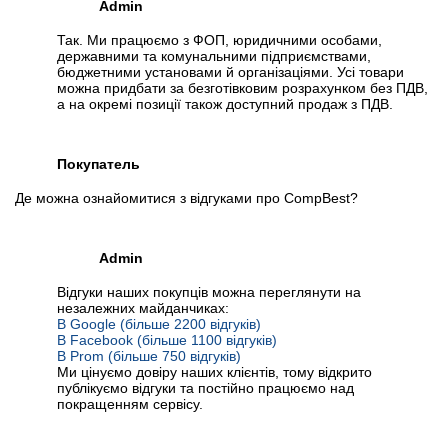
Admin
Так. Ми працюємо з ФОП, юридичними особами,
державними та комунальними підприємствами,
бюджетними установами й організаціями. Усі товари
можна придбати за безготівковим розрахунком без ПДВ,
а на окремі позиції також доступний продаж з ПДВ.
Покупатель
Де можна ознайомитися з відгуками про CompBest?
Admin
Відгуки наших покупців можна переглянути на
незалежних майданчиках:
В Google (більше 2200 відгуків)
В Facebook (більше 1100 відгуків)
В Prom (більше 750 відгуків)
Ми цінуємо довіру наших клієнтів, тому відкрито
публікуємо відгуки та постійно працюємо над
покращенням сервісу.