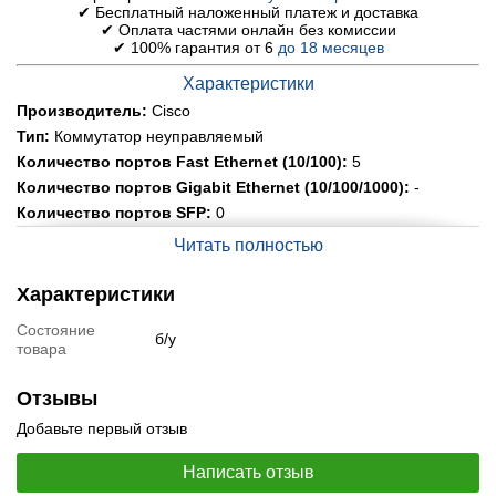
✔ Бесплатный наложенный платеж и доставка
✔ Оплата частями онлайн без комиссии
✔ 100% гарантия от 6
до 18 месяцев
Характеристики
Производитель:
Cisco
Тип:
Коммутатор неуправляемый
Количество портов Fast Ethernet (10/100):
5
Количество портов Gigabit Ethernet (10/100/1000):
-
Количество портов SFP:
0
Другие порты:
-
Читать полностью
Мониторинг и конфигурирование:
Web-интерфейс
Возможность монтажа в стойку:
нет
Характеристики
Питание:
DC: 12V / 1.0A
Состояние
б/у
Размеры:
110 x 75 x 30 мм
товара
Вес:
0.46 кг
Состояние:
б/у
Отзывы
Спецификация, тесты и технические отчеты
Добавьте первый отзыв
Спецификация:
Cisco SG110D-05
Написать отзыв
Видеообзоры